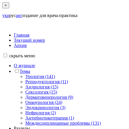
×
укр
рус
анг
издание для врача-практика
Главная
Текущий номер
Архив
скрыть
меню
О журнале
Темы
Урология (141)
Репродуктология (11)
Андрология (15)
Сексология (15)
Дерматовенерология (9)
Онкоурология (24)
Эндокринология (3)
Нефрология (2)
Антибиотикотерапия (1)
Междисциплинарные проблемы (131)
Разделы