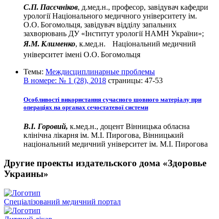
С.П. Пасєчніков
, д.мед.н., професор, завідувач кафедри
урології Національного медичного університету ім.
О.О. Богомольця, завідувач відділу запальних
захворювань ДУ «Інститут урології НАМН України»;
Я.М. Клименко
, к.мед.н. Національний медичний
університет імені О.О. Богомольця
Темы:
Междисциплинарные проблемы
В номере:
№ 1 (28), 2018
страницы:
47-53
Особливості використання сучасного шовного матеріалу при
операціях на органах сечостатевої системи
В.І. Горовий,
к.мед.н., доцент Вінницька обласна
клінічна лікарня ім. М.І. Пирогова, Вінницький
національний медичний університет ім. М.І. Пирогова
Другие проекты издательского дома «Здоровье
Украины»
Спеціалізований медичний портал