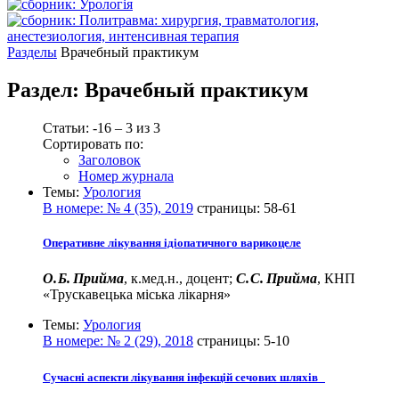
Разделы
Врачебный практикум
Раздел:
Врачебный практикум
Статьи: -16 – 3 из 3
Сортировать по:
Заголовок
Номер журнала
Темы:
Урология
В номере:
№ 4 (35), 2019
страницы:
58-61
Оперативне лікування ідіопатичного варикоцеле
О. Б. Прийма
, к.мед.н., доцент;
С. С. Прийма
, КНП
«Трускавецька міська лікарня»
Темы:
Урология
В номере:
№ 2 (29), 2018
страницы:
5-10
Сучасні аспекти лікування інфекцій сечових шляхів