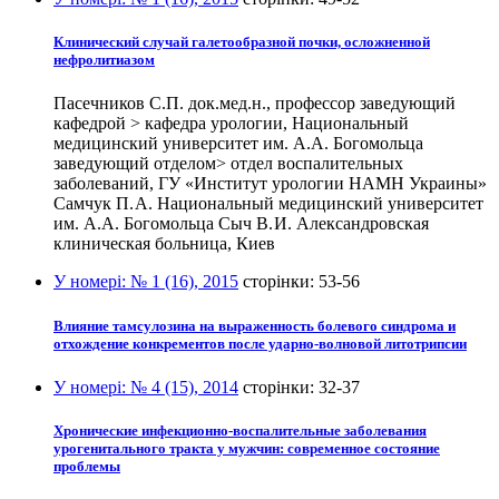
Клинический случай галетообразной почки, осложненной
нефролитиазом
Пасечников С.П. док.мед.н., профессор заведующий
кафедрой > кафедра урологии, Национальный
медицинский университет им. А.А. Богомольца
заведующий отделом> отдел воспалительных
заболеваний, ГУ «Институт урологии НАМН Украины»
Самчук П. А. Национальный медицинский университет
им. А.А. Богомольца Сыч В. И. Александровская
клиническая больница, Киев
У номері:
№ 1 (16), 2015
сторінки:
53-56
Влияние тамсулозина на выраженность болевого синдрома и
отхождение конкрементов после ударно-волновой литотрипсии
У номері:
№ 4 (15), 2014
сторінки:
32-37
Хронические инфекционно-воспалительные заболевания
урогенитального тракта у мужчин: современное состояние
проблемы