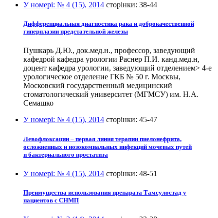
У номері:
№ 4 (15), 2014
сторінки:
38-44
Дифференциальная диагностика рака и доброкачественной
гиперплазии предстательной железы
Пушкарь Д.Ю., док.мед.н., профессор, заведующий
кафедрой кафедра урологии Раснер П.И. канд.мед.н,
доцент кафедра урологии, заведующий отделением> 4-е
урологическое отделение ГКБ № 50 г. Москвы,
Московский государственный медицинский
стоматологический университет (МГМСУ) им. Н.А.
Семашко
У номері:
№ 4 (15), 2014
сторінки:
45-47
Левофлоксацин – первая линия терапии пиелонефрита,
осложненных и нозокомиальных инфекций мочевых путей
и бактериального простатита
У номері:
№ 4 (15), 2014
сторінки:
48-51
Преимущества использования препарата Тамсулостад у
пациентов с СНМП