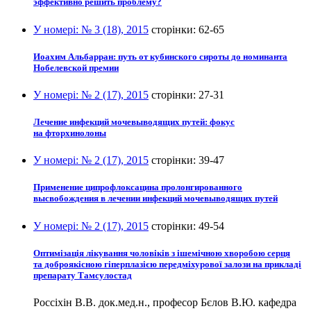
эффективно решить проблему?
У номері:
№ 3 (18), 2015
сторінки:
62-65
Иоахим Альбарран: путь от кубинского сироты до номинанта
Нобелевской премии
У номері:
№ 2 (17), 2015
сторінки:
27-31
Лечение инфекций мочевыводящих путей: фокус
на фторхинолоны
У номері:
№ 2 (17), 2015
сторінки:
39-47
Применение ципрофлоксацина пролонгированного
высвобождения в лечении инфекций мочевыводящих путей
У номері:
№ 2 (17), 2015
сторінки:
49-54
Оптимізація лікування чоловіків з ішемічною хворобою серця
та доброякісною гіперплазією передміхурової залози на прикладі
препарату Тамсулостад
Россіхін В.В. док.мед.н., професор Бєлов В.Ю. кафедра