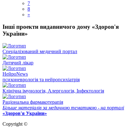
7
8
»
Інші проекти видавничого дому «Здоров'я
України»
Спеціалізований медичний портал
Дитячий лікар
НейроNews
психоневрологія та нейропсихіатрія
Клінічна імунологія, Алергологія, Інфектологія
Раціональна фармакотерапія
Більше матеріалів за медичною тематикою - на порталі
«Здоров'я України»
Copyright ©