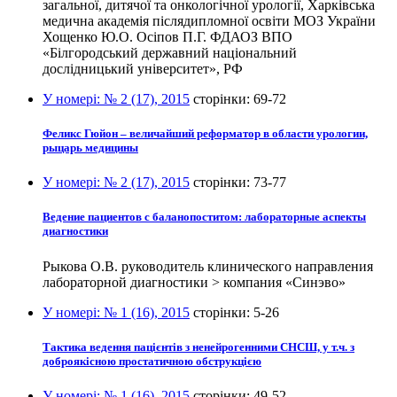
загальної, дитячої та онкологічної урології, Харківська
медична академія післядипломної освіти МОЗ України
Хощенко Ю.О. Осіпов П.Г. ФДАОЗ ВПО
«Білгородський державний національний
дослідницький університет», РФ
У номері:
№ 2 (17), 2015
сторінки:
69-72
Феликс Гюйон – величайший реформатор в области урологии,
рыцарь медицины
У номері:
№ 2 (17), 2015
сторінки:
73-77
Ведение пациентов с баланопоститом: лабораторные аспекты
диагностики
Рыкова О.В. руководитель клинического направления
лабораторной диагностики > компания «Синэво»
У номері:
№ 1 (16), 2015
сторінки:
5-26
Тактика ведення пацієнтів з ненейрогенними СНСШ, у т.ч. з
доброякісною простатичною обструкцією
У номері:
№ 1 (16), 2015
сторінки:
49-52