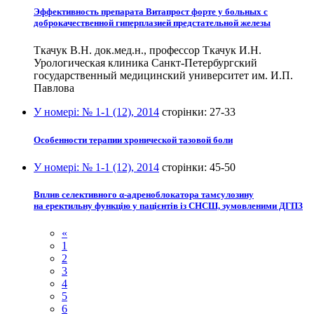
Эффективность препарата Витапрост форте у больных с
доброкачественной гиперплазией предстательной железы
Ткачук В.Н. док.мед.н., профессор Ткачук И.Н.
Урологическая клиника Санкт-Петербургский
государственный медицинский университет им. И.П.
Павлова
У номері:
№ 1-1 (12), 2014
сторінки:
27-33
Особенности терапии хронической тазовой боли
У номері:
№ 1-1 (12), 2014
сторінки:
45-50
Вплив селективного α-адреноблокатора тамсулозину
на еректильну функцію у пацієнтів із СНСШ, зумовленими ДГПЗ
«
1
2
3
4
5
6