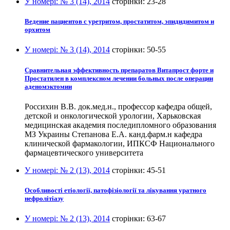
У номері:
№ 3 (14), 2014
сторінки:
23-28
Ведение пациентов с уретритом, простатитом, эпидидимитом и
орхитом
У номері:
№ 3 (14), 2014
сторінки:
50-55
Сравнительная эффективность препаратов Витапрост форте и
Простатилен в комплексном лечении больных после операции
аденомэктомии
Россихин В.В. док.мед.н., профессор кафедра общей,
детской и онкологической урологии, Харьковская
медицинская академия последипломного образования
МЗ Украины Степанова Е.А. канд.фарм.н кафедра
клинической фармакологии, ИПКСФ Национального
фармацевтического университета
У номері:
№ 2 (13), 2014
сторінки:
45-51
Особливості етіології, патофізіології та лікування уратного
нефролітіазу
У номері:
№ 2 (13), 2014
сторінки:
63-67