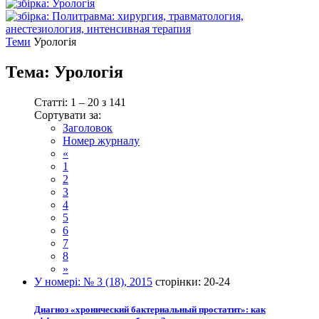
Теми
Урологія
Тема:
Урологія
Статті: 1 – 20 з 141
Сортувати за:
Заголовок
Номер журналу
«
1
2
3
4
5
6
7
8
»
У номері:
№ 3 (18), 2015
сторінки:
20-24
Диагноз «хронический бактериальный простатит»: как