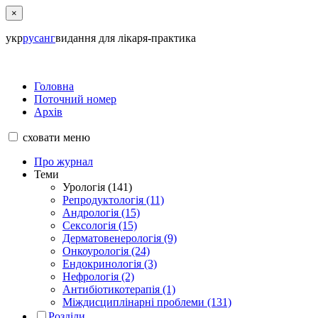
×
укр
рус
анг
видання для лікаря-практика
Головна
Поточний номер
Архів
сховати
меню
Про журнал
Теми
Урологія (141)
Репродуктологія (11)
Андрологія (15)
Сексологія (15)
Дерматовенерологія (9)
Онкоурологія (24)
Ендокринологія (3)
Нефрологія (2)
Антибіотикотерапія (1)
Міждисциплінарні проблеми (131)
Розділи