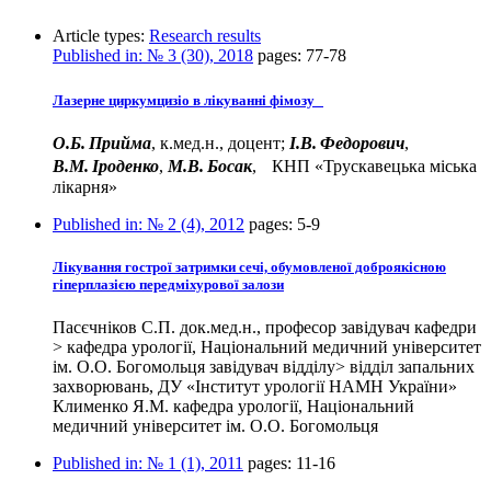
Article types:
Research results
Published in:
№ 3 (30), 2018
pages:
77-78
Лазерне циркумцизіо в лікуванні фімозу
О.Б. Прийма
, к.мед.н., доцент;
І.В. Федорович
,
В.М. Іроденко
,
М.В. Босак
, КНП «Трускавецька міська
лікарня»
Published in:
№ 2 (4), 2012
pages:
5-9
Лікування гострої затримки сечі, обумовленої доброякісною
гіперплазією передміхурової залози
Пасєчніков С.П. док.мед.н., професор завідувач кафедри
> кафедра урології, Національний медичний університет
ім. О.О. Богомольця завідувач відділу> відділ запальних
захворювань, ДУ «Інститут урології НАМН України»
Клименко Я.М. кафедра урології, Національний
медичний університет ім. О.О. Богомольця
Published in:
№ 1 (1), 2011
pages:
11-16