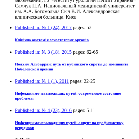
заболеваний, ГУ «Институт урологии НАМН Украины»
Самчук П. А. Национальный медицинский университет
им. А.А. Богомольца Сыч В. И. Александровская
клиническая больница, Киев
Published in:
№ 1 (24), 2017
pages:
52
Клінічна анатомія сечостатевих органів
Published in:
№ 3 (18), 2015
pages:
62-65
Иоахим Альбарран: путь от кубинского сироты до номинанта
Нобелевской премии
Published in:
№ 1 (1), 2011
pages:
22-25
Инфекции мочевыводящих путей: современное состояние
проблемы
Published in:
№ 4 (23), 2016
pages:
5-11
Инфекции мочевыводящих путей: акцент на профилактику
рецидивов