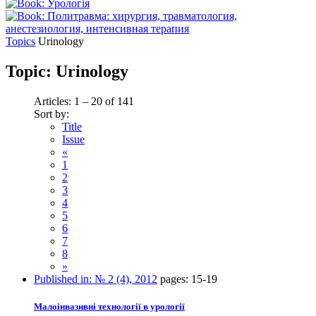
Topics
Urinology
Topic:
Urinology
Articles: 1 – 20 of 141
Sort by:
Title
Issue
«
1
2
3
4
5
6
7
8
»
Published in:
№ 2 (4), 2012
pages:
15-19
Малоінвазивні технології в урології