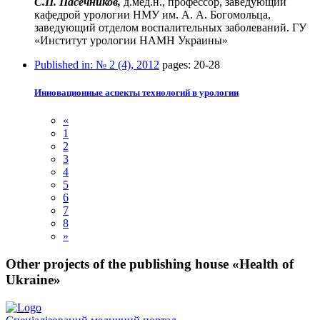
С.П. Пасечников,
д.мед.н., профессор, заведующий
кафедрой урологии НМУ им. А. А. Богомольца,
заведующий отделом воспалительных заболеваний. ГУ
«Институт урологии НАМН Украины»
Published in:
№ 2 (4), 2012
pages:
20-28
Инновационные аспекты технологий в урологии
«
1
2
3
4
5
6
7
8
»
Other projects of the publishing house «Health of
Ukraine»