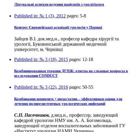
Лікувальні аспекти ведення пацієнтів з уролітіазом
Published in:
№ 1 (3), 2012
pages:
5-8
Конгрес Європейської асоціації урологів у Парижі
Зайцев В.І. док.мед.н., професор кафедра хірургії та
урології, Буковинський державний медичний
університет, м. Чернівці
Published in:
№ 3 (18), 2015
pages:
12-18
Комбинированная терапия ДГПЖ: ответы на сложные вопросы в
исследовании CONDUCT
Published in:
№ 3 (22), 2016
pages:
50-55
Комбинация имипенем + циластатин – эффективная опция для
лечения полирезистентных урологических инфекций
С.П. Пасечников,
д.мед.н., профессор, заведующий
кафедрой урологии НМУ им. А. А. Богомольца,
заведующий отделом воспалительных заболеваний ГУ
«Институт урологии НАМН Украины»