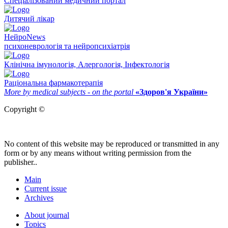
Спеціалізований медичний портал
Дитячий лікар
НейроNews
психоневрологія та нейропсихіатрія
Клінічна імунологія, Алергологія, Інфектологія
Раціональна фармакотерапія
More by medical subjects - on the portal
«Здоров'я України»
Copyright ©
No content of this website may be reproduced or transmitted in any
form or by any means without writing permission from the
publisher..
Main
Current issue
Archives
About journal
Topics