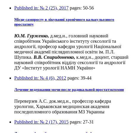
Published in:
№ 2 (25), 2017
pages:
50-56
Місце сампросту в лікуванні хронічного калькульозного
простатиту
Ю.М. Гурженко,
д.мед.н., головний науковий
співробітник Українського інституту сексології та
андрології, професор кафедри урології Національної
медичної академії післядипломної освіти ім. П.Л.
Шупика.
В.В. Спиридоненко,
к.мед.н., доцент, старший
науковий співробітник відділу сексології та андрології
ДУ «Інститут урології НАМН України»
Published in:
№ 4 (6), 2012
pages:
39-44
Лечение недержания мочи после радикальной простатэктомии
Переверзев А.С. док.мед.н., профессор кафедра
урологии, Харьковская медицинская академия
последипломного образования МЗ Украины
Published in:
№ 2 (17), 2015
pages:
27-31