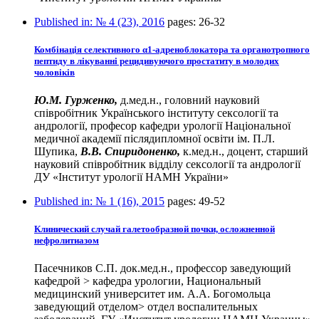
Published in:
№ 4 (23), 2016
pages:
26-32
Комбінація селективного α1-адреноблокатора та органотропного
пептиду в лікуванні рецидивуючого простатиту в молодих
чоловіків
Ю.М. Гурженко,
д.мед.н., головний науковий
співробітник Українського інституту сексології та
андрології, професор кафедри урології Національної
медичної академії післядипломної освіти ім. П.Л.
Шупика,
В.В. Спиридоненко,
к.мед.н., доцент, старший
науковий співробітник відділу сексології та андрології
ДУ «Інститут урології НАМН України»
Published in:
№ 1 (16), 2015
pages:
49-52
Клинический случай галетообразной почки, осложненной
нефролитиазом
Пасечников С.П. док.мед.н., профессор заведующий
кафедрой > кафедра урологии, Национальный
медицинский университет им. А.А. Богомольца
заведующий отделом> отдел воспалительных