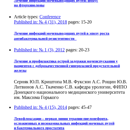
Лечение инфекций мочевыводящих путей: фокус
на фторхинолоны
Article types:
Conference
Published in:
№ 4 (31), 2018
pages:
15-20
Лечение инфекций мочевыводящих путей в эпоху роста
антибактериальной резистентности
Published in:
№ 1 (3), 2012
pages:
20-23
Лечение и профилактика острой задержки мочеиспускания у
пациентов с доброкачественной гиперплазией предстательной
железы
Серняк Ю.П. Криштопа М.В. Фуксзон А.С. Рощин Ю.В.
Литвинов А.С. Ткаченко С.В. кафедра урологии, ФИПО
Донецкого национального медицинского университета
им. Максима Горького
Published in:
№ 4 (15), 2014
pages:
45-47
Левофлоксацин – первая линия терапии пиелонефрита,
осложненных и нозокомиальных инфекций мочевых путей
и бактериального простатита