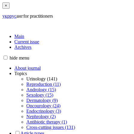
×
укр
рус
анг
for practitioners
Main
Current issue
Archives
hide
menu
About journal
Topics
Urinology (141)
Reproduction (11)
Andrology (15)
Sexology (15)
Dermatology (9)
Oncourology (24)
Endocrinology (3)
Nephrology (2)
Antibiotic therapy (1)
Cross-cutting issues (131)
Article types