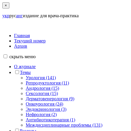
×
укр
рус
анг
издание для врача-практика
Главная
Текущий номер
Архив
скрыть
меню
О журнале
Темы
Урология (141)
Репродуктология (11)
Андрология (15)
Сексология (15)
Дерматовенерология (9)
Онкоурология (24)
Эндокринология (3)
Нефрология (2)
Антибиотикотерапия (1)
Междисциплинарные проблемы (131)
Разделы