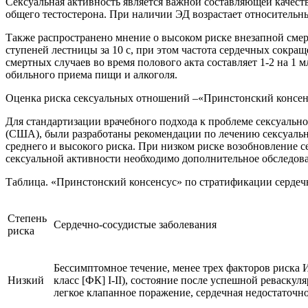
Сексуальная активность является важной составляющей качест
общего тестостерона. При наличии ЭД возрастает относительны
Также распространено мнение о высоком риске внезапной смерт
ступеней лестницы за 10 с, при этом частота сердечных сокраще
смертных случаев во время полового акта составляет 1-2 на 1 
обильного приема пищи и алкоголя.
Оценка риска сексуальных отношений –«Принстонский консен
Для стандартизации врачебного подхода к проблеме сексуальн
(США), были разработаны рекомендации по лечению сексуальн
среднего и высокого риска. При низком риске возобновление 
сексуальной активности необходимо дополнительное обследован
Таблица. «Принстонский консенсус» по стратификации сердеч
Степень
Сердечно-сосудистые заболевания
риска
Бессимптомное течение, менее трех факторов риска
Низкий
класс [ФК] I-II), состояние после успешной реваск
легкое клапанное поражение, сердечная недостаточно