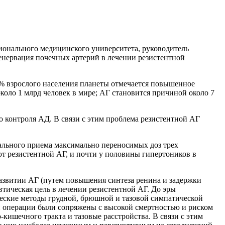
ионального медицинского университета, руководитель
енервация почечных артерий в лечении резистентной
% взрослого населения планеты отмечается повышенное
 около 1 млрд человек в мире; АГ становится причиной около 7
о контроля АД. В связи с этим проблема резистентной АГ
имального приема максимально переносимых доз трех
ют резистентной АГ, и почти у половины гипертоников в
азвитии АГ (путем повышения синтеза ренина и задержки
втическая цель в лечении резистентной АГ. До эры
еские методы грудной, брюшной и тазовой симпатической
и операции были сопряжены с высокой смертностью и риском
ишечного тракта и тазовые расстройства. В связи с этим