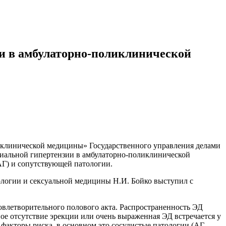
и в амбулаторно-поликлинической
 и клинической медицины» Государственного управления делами
иальной гипертензии в амбулаторно-поликлинической
АГ) и сопутствующей патологии.
ологии и сексуальной медицины Н.И. Бойко
выступил с
влетворительного полового акта. Распространенность ЭД
ное отсутствие эрекции или очень выраженная ЭД встречается у
факторы риска, в основном это сосудистые патологии (АГ,