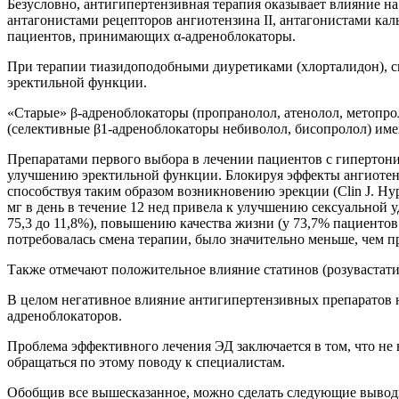
Безусловно, антигипертензивная терапия оказывает влияние 
антагонистами рецепторов ангиотензина II, антагонистами к
пациентов, принимающих
α
-адреноблокаторы.
При терапии тиазидоподобными диуретиками (хлорталидон), с
эректильной функции.
«Старые»
β
-адреноблокаторы (пропранолол, атенолол, метопро
(селективные
β
1
-адреноблокаторы небиволол, бисопролол) им
Препаратами первого выбора в лечении пациентов с гипертони
улучшению эректильной функции. Блокируя эффекты ангиотенз
способствуя таким образом возникновению эрекции (Clin J. Hypert
мг в день в течение 12 нед привела к улучшению сексуальной уд
75,3 до 11,8%), повышению качества жизни (у 73,7% пациентов
потребовалась смена терапии, было значительно меньше, чем п
Также отмечают положительное влияние статинов (розувастати
В целом негативное влияние антигипертензивных препаратов
адреноблокаторов.
Проблема эффективного лечения ЭД заключается в том, что не 
обращаться по этому поводу к специалистам.
Обобщив все вышесказанное, можно сделать следующие вывод