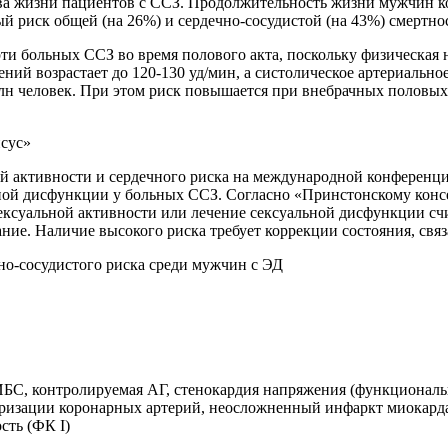
ва жизни пациентов с ССЗ. Продолжительность жизни мужчин ко
й риск общей (на 26%) и сердечно-сосудистой (на 43%) смертно
и больных ССЗ во время полового акта, поскольку физическая н
ний возрастает до 120-130 уд/мин, а систолическое артериальное 
млн человек. При этом риск повышается при внебрачных половых 
сус»
ой активности и сердечного риска на международной конференци
ой дисфункции у больных ССЗ. Согласно «Принстонскому консенс
сексуальной активности или лечение сексуальной дисфункции сч
ие. Наличие высокого риска требует коррекции состояния, связ
но-сосудистого риска среди мужчин с ЭД
 ИБС, контролируемая АГ, стенокардия напряжения (функционал
уляризации коронарных артерий, неосложненный инфаркт миокард
сть (ФК I)