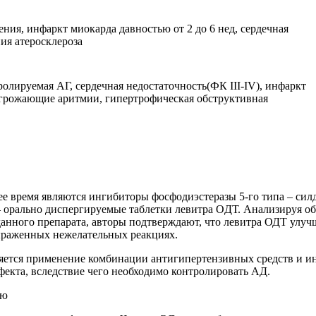
ния, инфаркт миокарда давностью от 2 до 6 нед, сердечная
ния атеросклероза
олируемая АГ, сердечная недостаточность(ФК III-IV), инфаркт
угрожающие аритмии, гипертрофическая обструктивная
ее время являются
ингибиторы
фосфодиэстеразы
5-го
типа
– силд
а – орально диспергируемые таблетки левитра OДТ. Анализируя 
анного препарата, авторы подтверждают, что левитра ОДТ улуч
ыраженных нежелательных реакциях.
яется применение комбинации антигипертензивных средств и и
фекта, вследствие чего необходимо контролировать АД.
ию