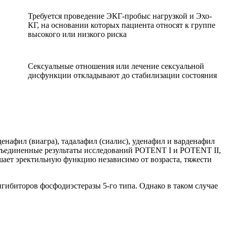
Требуется проведение ЭКГ-пробыс нагрузкой и Эхо-
КГ, на основании которых пациента относят к группе
высокого или низкого риска
Сексуальные отношения или лечение сексуальной
дисфункции откладывают до стабилизации состояния
енафил (виагра), тадалафил (сиалис), уденафил и варденафил
объединенные результаты исследований POTENT I и POTENT II,
шает эректильную функцию независимо от возраста, тяжести
нгибиторов
фосфодиэстеразы
5-го типа. Однако в таком случае