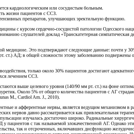
ляется кардиологическим или сосудистым больным.
ть жизни пациентов с ССЗ.
ртензивных препаратов, улучшающих эректильную функцию.
дицины с курсом сердечно-сосудистой патологии Одесского нац
вниманию слушателей доклад
«Транскатетерная симпатическая д
ной медицине. Это подтверждают следующие данные: почти у 30
мм рт. ст.) АД; в общей сложности этому заболеванию подвержены
воздействия, только около 30% пациентов достигают адекватног
ихся лечением ССЗ.
остаются выше целевого уровня (140/90 мм рт. ст.) на фоне опт
иуретик. Около 5% от общего количества пациентов с АГ страда
unas M.,
Cardiol Am. J., 2010).
ентные и афферентные нервы, является ведущим механизмом в р
ских нервов давно рассматривается как привлекательная терапе
ульсации изучалась достаточно широко. Радикальные хирургич
 у пациентов с так называемой злокачественной АГ. Однако эт
ьства, так и отсроченных, включавших дисфункцию желудочно-к