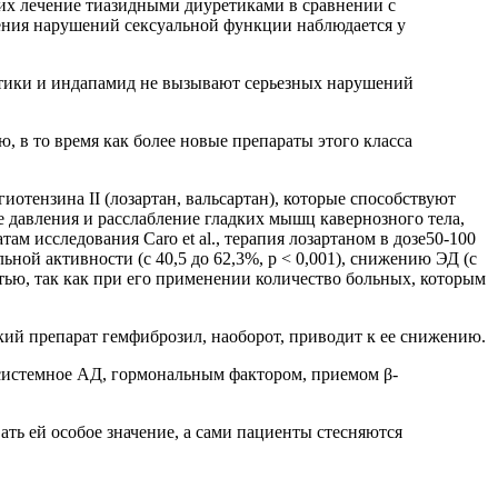
их лечение тиазидными диуретиками в сравнении с
вения нарушений сексуальной функции наблюдается у
етики и индапамид не вызывают серьезных нарушений
 в то время как более новые препараты этого класса
тензина II (лозартан, вальсартан), которые способствуют
 давления и расслабление гладких мышц кавернозного тела,
там исследования Caro et al.,
терапия лозартаном в дозе50-100
ьной активности (с 40,5 до 62,3%, р < 0,001), снижению ЭД (с
стью, так как при его применении количество больных, которым
ий препарат гемфиброзил, наоборот, приводит к ее снижению.
 системное АД, гормональным фактором, приемом
β
-
ть ей особое значение, а сами пациенты стесняются