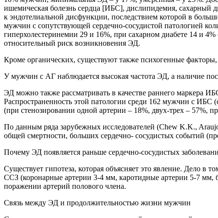
ишемическая болезнь сердца [ИБС], дислипидемия, сахарный ди
к эндотелиальной дисфункции, последствием которой в большин
мужчин с сопутствующей сердечно-сосудистой патологией колич
гиперхолестеринемии 29 и 16%, при сахарном диабете 14 и 4%
относительный риск возникновения ЭД.
Кроме органических, существуют также психогенные факторы,
У мужчин с АГ наблюдается высокая частота ЭД, а наличие по
ЭД можно также рассматривать в качестве раннего маркера ИБ
Распространенность этой патологии среди 162 мужчин с ИБС (
(при стенозировании одной артерии – 18%, двух-трех – 57%, п
По данным ряда зарубежных исследователей (Chew K.K., Araujo A
общей смертности, больших сердечно- сосудистых событий (пре
Почему ЭД появляется раньше сердечно-сосудистых заболеван
Существует гипотеза, которая объясняет это явление. Дело в 
ССЗ (коронарные артерии 3-4 мм, каротидные артерии 5-7 мм,
поражении артерий полового члена.
Связь между ЭД и продолжительностью жизни мужчин