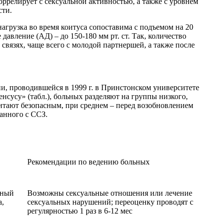
ррелирует с сексуальной активностью, а также с уровнем
сти.
агрузка во время коитуса сопоставима с подъемом на 20
давление (АД) – до 150-180 мм рт. ст. Так, количество
связях, чаще всего с молодой партнершей, а также после
и, проводившейся в 1999 г. в Принстонском университете
усу» (табл.), больных разделяют на группы низкого,
итают безопасным, при среднем – перед возобновлением
анного с ССЗ.
Рекомендации по ведению больных
ьный
Возможны сексуальные отношения или лечение
а,
сексуальных нарушений; переоценку проводят с
регулярностью 1 раз в 6-12 мес