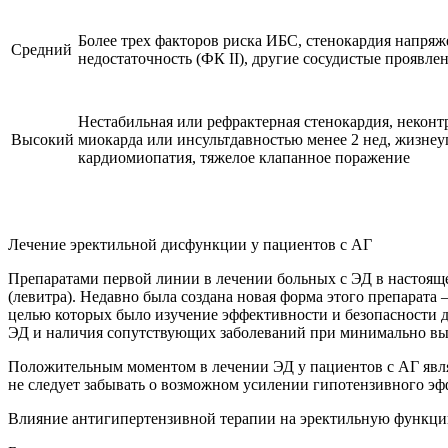
Более трех факторов риска ИБС, стенокардия напряже
Средний
недостаточность (ФК II), другие сосудистые проявле
Нестабильная или рефрактерная стенокардия, неконтр
Высокий
миокарда или инсультдавностью менее 2 нед, жизне
кардиомиопатия, тяжелое клапанное поражение
Лечение эректильной дисфункции у пациентов с АГ
Препаратами первой линии в лечении больных с ЭД в настоящ
(левитра). Недавно была создана новая форма этого препарат
целью которых было изучение эффективности и безопасности д
ЭД и наличия сопутствующих заболеваний при минимально в
Положительным моментом в лечении ЭД у пациентов с АГ явл
не следует забывать о возможном усилении гипотензивного эф
Влияние антигипертензивной терапии на эректильную функц