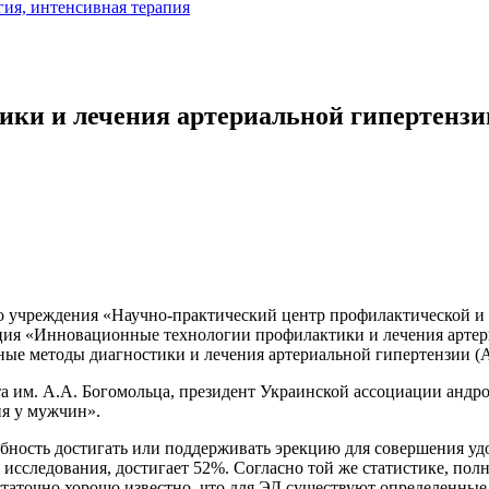
ки и лечения артериальной гипертензи
ного учреждения «Научно-практический центр профилактической
ция «Инновационные технологии профилактики и лечения артер
ные методы диагностики и лечения артериальной гипертензии (
а им. А.А. Богомольца, президент Украинской ассоциации андр
ия у мужчин».
ность достигать или поддерживать эрекцию для совершения удо
 исследования, достигает 52%. Согласно той же статистике, пол
таточно хорошо известно, что для ЭД существуют определенные 