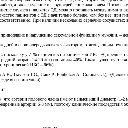
абет), а также курение и злоупотребление алкоголем. Поскольк
стве случаев и является ЭД, можно поставить между ними знак 
ество пациентов с ЭД значительно больше, чем без нее: при ги
 соответственно. При наличии нескольких сердечно-сосудистых 
 приводящие к нарушению сексуальной функции у мужчин, – деп
следней в свою очередь является фактором, отягощающим течени
С, поскольку у 71% пациентов с хронической ИБС ЭД предшество
средний возраст 54-56 лет) составила 46%. Также существует с
ри хронической ИБС – 66%).
.B., Travison T.G., Ganz P., Ponholzer A., Corona G.J.), ЭД яв
жде всего инсульта).
ий?
том, что артерии полового члена имеют наименьший диаметр (1-2
 бедренные артерии 6-8 мм), поэтому клинические последствия 