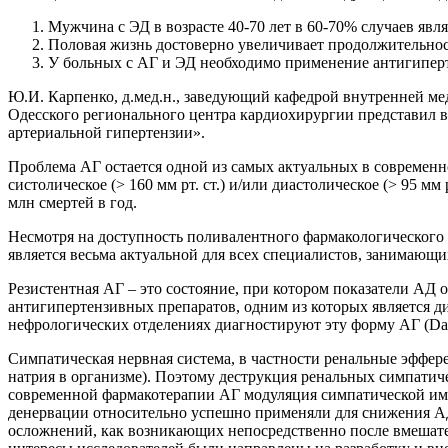
Мужчина с ЭД в возрасте 40-70 лет в 60-70% случаев яв
Половая жизнь достоверно увеличивает продолжительнос
У больных с АГ и ЭД необходимо применение антигипе
Ю.И. Карпенко, д.мед.н., заведующий кафедрой внутренней ме
Одесского регионального центра кардиохирургии
представил 
артериальной гипертензии».
Проблема АГ остается одной из самых актуальных в современ
систолическое (> 160 мм рт. ст.) и/или диастолическое (> 95 
млн смертей в год.
Несмотря на доступность поливалентного фармакологического 
является весьма актуальной для всех специалистов, занимающ
Резистентная АГ – это состояние, при котором показатели АД 
антигипертензивных препаратов, одним из которых является д
нефрологических отделениях диагностируют эту форму АГ (
Da
Симпатическая нервная система, в частности ренальные эффер
натрия в организме). Поэтому деструкция ренальных симпатиче
современной фармакотерапии АГ модуляция симпатической имп
денервации относительно успешно применяли для снижения АД
осложнений, как возникающих непосредственно после вмешател