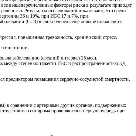
у все вышеперечисленные факторы риска в результате приводят
равенства. Результаты исследований показывают, что среди
пертонии 36 и 19%, при ИБС 17 и 7%, при
заболеваний (ССЗ) в свою очередь еще больше повышается
рессия, повышенная тревожность, хронический стресс.
е гипертонии.
вала заболеванию (средний интервал 25 мес).
вязь между степенью тяжести ИБС и распространенностью ЭД
ляется предиктором повышения сердечно-сосудистой смертности,
 мм) в сравнении с артериями других органов, подверженных
обструктивного синдрома проявляются в первую очередь при