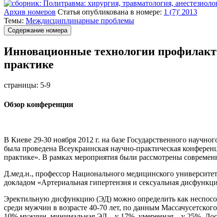
Архив номеров
Статья опубликована в номере:
1 (7)' 2013
Темы:
Междисциплинарные проблемы
Содержание номера
Инновационные технологии профилакти
практике
страницы:
5-9
Обзор конференции
В Киеве 29-30 ноября 2012 г. на базе Государственного науч
была проведена Всеукраинская научно-практическая конферен
практике». В рамках мероприятия были рассмотрены современ
Д.мед.н., профессор Национального медицинского университет
докладом
«Артериальная гипертензия и сексуальная дисфункц
Эректильную дисфункцию (ЭД) можно определить как неспособ
среди мужчин в возрасте 40-70 лет, по данным Массачусетского
10% мужчин, минимальная ЭД – у 17%, умеренная – у 25%. Дос