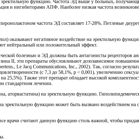
на эректильную функцию. Частота ЭД выше у больных, получающ
альция и ингибиторами АПФ. Наиболее низкая частота возникно
пиронолактоном частота ЭД составляет 17-28%. Петлевые диур
лол) оказывают негативное воздействие на эректильную функцию,
еют нейтральный или положительный эффект.
ческой болезнью и ЭД должны быть антагонисты рецепторов ангио
ина ІІ, эти препараты обусловливают дозозависимое повышение
ens., Le Jacq Communications, Inc., 2002). Так, согласно результа
овлетворенности (с 7,3 до 58,1%, р < 0,001), увеличению сексуал
 на 25,5%). Также этот препарат обладает высокой комплаентно
ри стандартном лечении.
на, аторвастатина) на эректильную функцию. Гиполипидемическ
 на эректильную функцию может быть вызвано воздействием на
все врачи считают данную функцию столь важной, чтобы придава
ы.