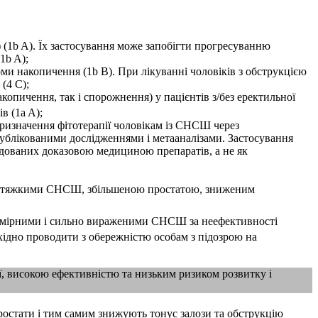
 (1b A). Їх застосування може запобігти прогресуванню
1b A);
и накопичення (1b В). При лікуванні чоловіків з обструкцією
(4 С);
опичення, так і спорожнення) у пацієнтів з/без еректильної
в (1a A);
призначення фітотерапії чоловікам із СНСШ через
опублікованими дослідженнями і метааналізами. Застосування
ендованих доказовою медициною препаратів, а не як
 чи тяжкими СНСШ, збільшеною простатою, зниженим
помірними і сильно вираженими СНСШ за неефективності
хідно проводити з обережністю особам з підозрою на
, високою ефективністю та низьким ризиком розвитку і
ростати і тим самим знижують тонус залози та обструкцію