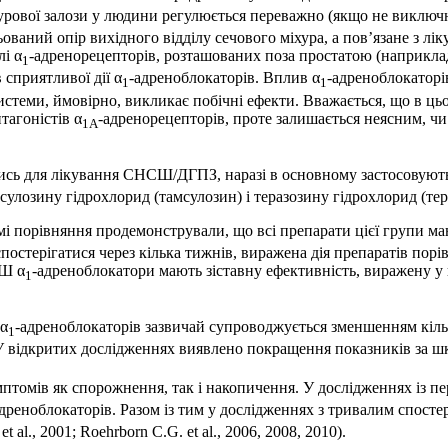
хурової залози у людини регулюється переважно (якщо не виключ
ований опір вихідного відділу сечового міхура, а пов’язане з 
лі α
-адренорецепторів, розташованих поза простатою (наприклад 
1
 сприятливої дії α
-адреноблокаторів. Вплив α
-адреноблокаторі
1
1
истеми, ймовірно, викликає побічні ефекти. Вважається, що в цьо
тагоністів α
-адренорецепторів, проте залишається неясним, чи
1A
лись для лікування СНСШ/ДГПЗ, наразі в основному застосовують
сулозину гідрохлорид (тамсулозин) і теразозину гідрохлорид (тер
мі порівняння продемонстрували, що всі препарати цієї групи м
спостерігатися через кілька тижнів, виражена дія препаратів порі
СШ α
-адреноблокатори мають зіставну ефективність, виражену у 
1
 α
-адреноблокаторів зазвичай супроводжується зменшенням кіль
1
04). У відкритих дослідженнях виявлено покращення показників за
томів як спорожнення, так і накопичення. У дослідженнях із п
адреноблокаторів. Разом із тим у дослідженнях з тривалим спост
al., 2001; Roehrborn C.G. et al., 2006, 2008, 2010).