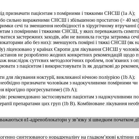
лід призначати пацієнтам з помірними і тяжкими СНСШ (1а А);
и або сильно вираженими СНСШ і збільшеною простатою (> 40 мл)
имки сечі та зменшення необхідності в хірургічному втручанні (
єнтам з помірними і тяжкими СНСШ, у яких переважають симптом
атися застережних заходів, аби не виникла гостра затримка сечі 
окаторами або без них): зменшують помірні і тяжкі СНСШ (як нак
обу) ліцензовано у країнах Європи для лікування СНСШ у чоловікі
х настанов не розроблено жодних конкретних рекомендацій щодо 
 також внаслідок суттєвих методологічних проблем, пов’язаних з 
ворювати з пацієнтом і використовувати їх як додаткові до реком
 для лікування ноктурії, викликаної нічною поліурією (1b A);
зи: необхідно призначати чоловікам з надокучливими помірними
ня вірогідно прогресуватиме) (1b A);
орів: рекомендовано застосовувати пацієнтам з надокучливими 
апії препаратами цих груп (1b B). Комбіноване лікування необ
ажаються α1-адреноблокатори у зв’язку зі швидким початком дії
догенно синтезованого норадреналіну на гладком’язові клітини п