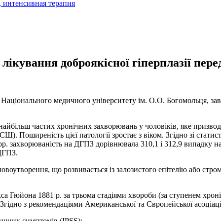
лікування доброякісної гіперплазії пере
ії Національного медичного університету ім. О.О. Богомольця, за
 найбільш частих хронічних захворювань у чоловіків, яке призвод
). Поширеність цієї патології зростає з віком. Згідно зі стати
р. захворюваність на ДГПЗ дорівнювала 310,1 і 312,9 випадку на
 ДГПЗ.
овоутворення, що розвивається із залозистого епітелію або стро
Гюйона 1881 р. за трьома стадіями хвороби (за ступенем хронічної 
. Згідно з рекомендаціями Американської та Європейської асоціац
чних симптомів (IPSS):