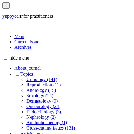
×
укр
рус
анг
for practitioners
Main
Current issue
Archives
hide
menu
About journal
Topics
Urinology (141)
Reproduction (11)
Andrology (15)
Sexology (15)
Dermatology (9)
Oncourology (24)
Endocrinology (3)
Nephrology (2)
Antibiotic therapy (1)
Cross-cutting issues (131)
Article types