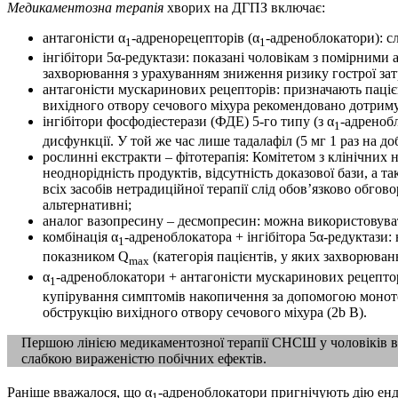
Медикаментозна терапія
хворих на ДГПЗ включає:
антагоністи α
-адренорецепторів (α
-адреноблокатори): с
1
1
інгібітори 5α-редуктази: показані чоловікам з помірним
захворювання з урахуванням зниження ризику гострої затр
антагоністи мускаринових рецепторів: призначають паці
вихідного отвору сечового міхура рекомендовано дотримув
інгібітори фосфодіестерази (ФДЕ) 5-го типу (з α
-адренобл
1
дисфункції. У той же час лише тадалафіл (5 мг 1 раз на д
рослинні екстракти – фітотерапія: Комітетом з клінічни
неоднорідність продуктів, відсутність доказової бази, а
всіх засобів нетрадиційної терапії слід обов’язково обго
альтернативні;
аналог вазопресину – десмопресин: можна використовувати
комбінація α
-адреноблокатора + інгібітора 5α-редукта
1
показником Q
(категорія пацієнтів, у яких захворюван
max
α
-адреноблокатори + антагоністи мускаринових рецепт
1
купірування симптомів накопичення за допомогою монотер
обструкцію вихідного отвору сечового міхура (2b B).
Першою лінією медикаментозної терапії СНСШ у чоловіків вв
слабкою вираженістю побічних ефектів.
Раніше вважалося, що α
­-адреноблокатори пригнічують дію ен
1