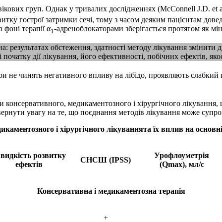
кових груп. Однак у тривалих дослідженнях (McConnell J.D. et al.,
итку гострої затримки сечі, тому з часом деяким пацієнтам дове
 фоні терапії α
-­адреноблокаторами зберігається протягом як мін
1
на: результатах обстеження, здатності методу лікування змінити
і початку дії лікування, його ефективності, побічних ефектів, я
ри не чинять негативного впливу на лібідо, проявляють слабкий
 консервативного, медикаментозного і хірургічного лікування, щ
вернути увагу на те, що поєднання методів лікування може супр
икаментозного і хірургічного лікуваннята їх вплив на осно
идкість розвитку
Урофлоуметрія
СНСШ (IPSS)
ефектів
(Qmax), мл/с
Консервативна і медикаментозна терапія
+