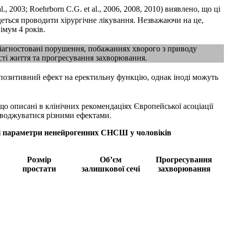
 2003; Roehrborn C.G. et al., 2006, 2008, 2010) виявлено, що ці
деться проводити хірургічне лікування. Незважаючи на це,
імум 4 років.
 діагностовані порушення, побажаннях хворого з приводу
кості життя та прогресування захворювання.
 позитивний ефект на еректильну функцію, однак іноді можуть
о описані в клінічних рекомендаціях Європейської асоціації
оводжуватися різними ефектами.
вні параметри ненейрогенних СНСШ у чоловіків
Розмір
Об’єм
Прогресування
простати
залишкової сечі
захворювання