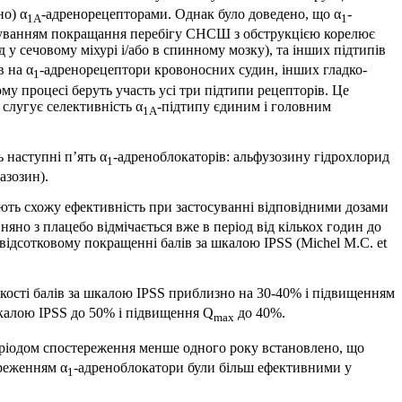
но) α
-адрено­ре­цеп­торами. Однак було доведено, що α
­-
1А
1
лікуванням покращання перебігу СНСШ з обструкцією корелює
у сечовому міхурі і/або в спинному мозку), та інших підтипів
в на α
-адрено­рецеп­тори кровоносних судин, інших гладко­
1
му процесі беруть участь усі три підтипи рецепторів. Це
 слугує селективність α
-підтипу єдиним і головним
1A
 наступні п’ять α
-адреноблокаторів: альфузозину гідрохлорид
1
азозин).
ають схожу ефективність при застосуванні відповідними дозами
вняно з плацебо відмічається вже в період від кількох годин до
відсотковому покращенні балів за шкалою IPSS (Michel M.C. et
кості балів за шкалою IPSS приблизно на 30-40% і підвищенням
 шкалою IPSS до 50% і підвищення Q
до 40%.
max
еріодом спостереження менше одного року встановлено, що
ереженням α
-адреноблокатори були більш ефективними у
1