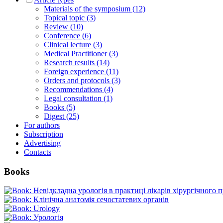
Materials of the symposium (12)
Topical topic (3)
Review (10)
Conference (6)
Clinical lecture (3)
Medical Practitioner (3)
Research results (14)
Foreign experience (11)
Orders and protocols (3)
Recommendations (4)
Legal consultation (1)
Books (5)
Digest (25)
For authors
Subscription
Advertising
Contacts
Books