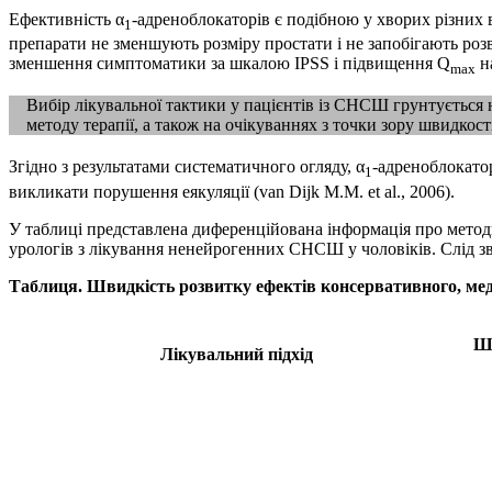
Ефективність α
-адреноблокаторів є подібною у хворих різних ві
1
препарати не зменшують розміру простати і не запобігають розв
зменшення симптоматики за шкалою IPSS і підвищення Q
на
max
Вибір лікувальної тактики у пацієнтів із СНСШ грунтується 
методу терапії, а також на очікуваннях з точки зору швидкост
Згідно з результатами систематичного огляду, α
-адреноблокато
1
викликати порушення еякуляції (van Dijk M.M. et al., 2006).
У таблиці представлена диференційована інформація про методи
урологів з лікування ненейрогенних СНСШ у чоловіків. Слід з
Таблиця. Швидкість розвитку ефектів консервативного, мед
Шв
Лікувальний підхід