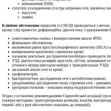
виникнення ХНН;
супутніх ускладненнях (гостра затримка сечі, ішемічна хв
відсутні;
наявні.
Клінічне обстеження
пацієнтів із СНСШ проводиться з метою д
цьому слід провести диференційну діагностику з урахуванням 
симптоматична оцінка з використанням шкали IPSS;
фізикальне обстеження;
визначення рівня простатспецифічного антигену (ПСА) сир
вимірювання креатиніну сироватки крові;
пальцеве ректальне дослідження (необхідно проводити пі
УЗД: діагностика розмірів простати, об’єму залишкової с
сечового міхура (методом вибору є трансректальне УЗД);
загальний аналіз сечі та крові;
урофлоуметрія;
бактеріологічне дослідження сечі з антибіотикограмою;
уродинамічне дослідження тиску струменя сечі – рекомен
уретроцистоскопія – показана перед ендо­урологічними оп
Згідно з останніми рекомендаціями Європейської асоціації уро
(лазерні методики, трансуретральна резекція, інцизія, вапори
терапії, або у разі абсолютних показань до операції).