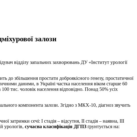
дміхурової залози
відувач відділу запальних захворювань ДУ «Інститут урології
ить до збільшення простати доброякісного ґенезу, простатичної
стичними даними, в Україні частка населення віком старше 60
 100 тис. чоловік населення відповідно. Понад 50% усіх
мального компонента залози. Згідно з МКХ-10, діагноз звучить
затримки сечі: І стадія – відсутня, ІІ стадія – наявна, ІІІ
ій урологів,
сучасна класифікація ДГПЗ
ґрунтується на: