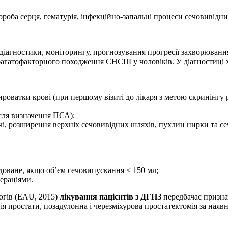
ороба серця, гематурія, інфекційно-запальні процеси сечовивідни
іагностики, моніторингу, прогнозування прогресії захворювання
багатофакторного походження СНСШ у чоловіків. У діагностиці х
оватки крові (при першому візиті до лікаря з метою скринінгу р
сля визначення ПСА);
ечі, розширення верхніх сечовивідних шляхів, пухлин нирки та се
доване, якщо об’єм сечовипускання < 150 мл;
ераціями.
логів (EAU, 2015)
лікування пацієнтів з ДГПЗ
передбачає призна
зація простати, позадулонна і черезміхурова простатектомія за н