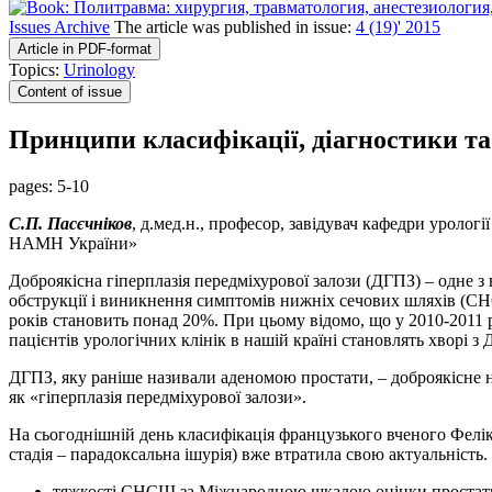
Issues Archive
The article was published in issue:
4 (19)' 2015
Article in PDF-format
Topics:
Urinology
Content of issue
Принципи класифікації, діагностики та 
pages:
5-10
С.П. Пасєчніков
, д.мед.н., професор, завідувач кафедри уролог
НАМН України»
Доброякісна гіперплазія передміхурової залози (ДГПЗ) – одне з
обструкції і виникнення симптомів нижніх сечових шляхів (СНСШ
років становить понад 20%. При цьому відомо, що у 2010-2011 р
пацієнтів урологічних клінік в нашій країні становлять хворі з
ДГПЗ, яку раніше називали аденомою простати, – доброякісне н
як «гіперплазія передміхурової залози».
На сьогоднішній день класифікація французького вченого Фелікса 
стадія – парадоксальна ішурія) вже втратила свою актуальність
тяжкості СНСШ за Міжнародною шкалою оцінки простати