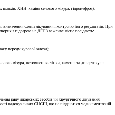
х шляхів, ХНН, камінь сечового міхура, гідронефроз):
, визначення схеми лікування і контролю його результатів. При
ворих з пі­дозрою на ДГПЗ важливе місце посідають:
аку передміхурової залози);
чового міхура, потовщення стінки, каменів та дивертикулів
чення ряду лікарських засобів чи хірургічного лікування
аявності надокучливих СНСШ, що не піддаються медикаментозній