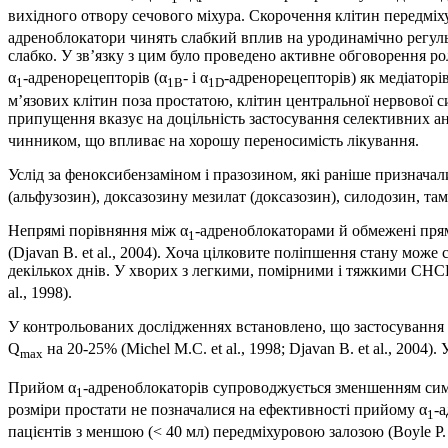
вихідного отвору сечового міхура. Скорочення клітин передмі
адреноблокатори чинять слабкий вплив на уродинамічно регуль
слабко. У зв’язку з цим було проведено активне обговорення ро
α
-адренорецепторів (α
- і α
-адренорецепторів) як медіаторів
1
1B
1D
м’язових клітин поза простатою, клітин центральної нервової с
припущення вказує на доцільність застосування селективних ан
чинником, що впливає на хорошу переносимість лікування.
Услід за феноксибензаміном і празозином, які раніше признача
(альфузозин), доксазозину мезилат (доксазозин), силодозин, там
Непрямі порівняння між α
-­адреноблокаторами й обмежені пря
1
(Djavan B. et al., 2004). Хоча цілковите поліпшення стану може 
декількох днів. У хворих з легкими, помірними і тяжкими СН
al., 1998).
У контрольованих дослідженнях встановлено, що застосування
Q
на 20-25% (Michel M.C. et al., 1998; Djavan B. et al., 20
max
Прийом α
-адреноблокаторів супроводжується зменшенням симп
1
розміри простати не позначалися на ефективності прийому α
-
1
пацієнтів з меншою (< 40 мл) передміхуровою залозою (Boyle P. et 