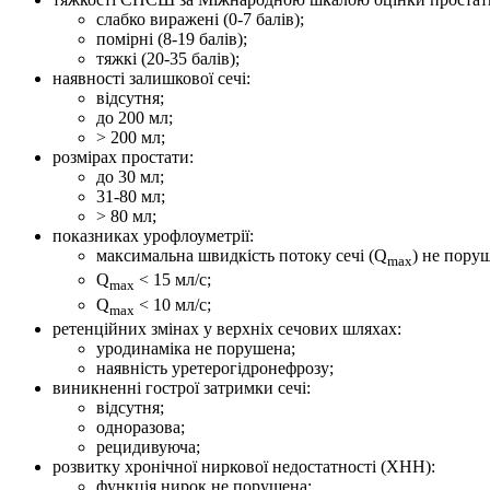
слабко виражені (0-7 балів);
помірні (8-19 балів);
тяжкі (20-35 балів);
наявності залишкової сечі:
відсутня;
до 200 мл;
> 200 мл;
розмірах простати:
до 30 мл;
31-80 мл;
> 80 мл;
показниках урофлоуметрії:
максимальна швидкість потоку сечі (Q
) не пору
max
Q
< 15 мл/с;
max
Q
< 10 мл/с;
max
ретенційних змінах у верхніх сечових шляхах:
уродинаміка не порушена;
наявність уретерогідронефрозу;
виникненні гострої затримки сечі:
відсутня;
одноразова;
рецидивуюча;
розвитку хронічної ниркової недостатності (ХНН):
функція нирок не порушена;