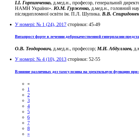
І.І. Горпинченко,
д.мед.н., професор, генеральний директор
НАМН України».
Ю.М. Гурженко,
д.мед.н., головний нау
післядипломної освіти ім. П.Л. Шупика.
В.В. Спиридонен
У номері:
№ 1 (24), 2017
сторінки:
45-49
Витапрост форте в лечении доброкачественной гиперплазии предст
О.В. Теодорович,
д.мед.н., профессор;
М.И. Абдуллаев,
д.
У номері:
№ 4 (10), 2013
сторінки:
52-55
Влияние различных доз тамсулозина на эректильную функцию при
«
1
2
3
4
5
6
7
8
»