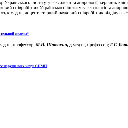
 Українського інституту сексології та андрології, керівник кліні
ковий співробітник Українського інституту сексології та андроло
ко,
к.мед.н., доцент, старший науковий співробітник відділу сек
ательной железы*
мед.н., профессор;
М.Н. Шатохин,
д.мед.н., профессор;
Г.Г. Бор
 ее нарушениях и при СНМП