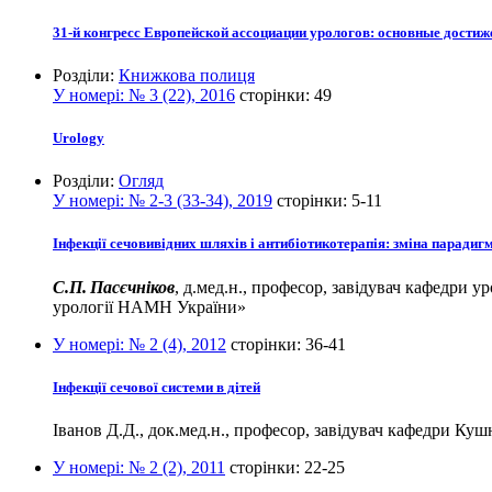
31-й конгресс Европейской ассоциации урологов: основные достиж
Розділи:
Книжкова полиця
У номері:
№ 3 (22), 2016
сторінки:
49
Urology
Розділи:
Огляд
У номері:
№ 2-3 (33-34), 2019
сторінки:
5-11
Інфекції сечовивідних шляхів і антибіотикотерапія: зміна парадиг
С.П. Пасєчніков
, д.мед.н., професор, завідувач кафедри 
урології НАМН України»
У номері:
№ 2 (4), 2012
сторінки:
36-41
Інфекції сечової системи в дітей
Іванов Д.Д., док.мед.н., професор, завідувач кафедри Ку
У номері:
№ 2 (2), 2011
сторінки:
22-25