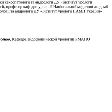
ки сексопатології та андрології ДУ «Інститут урології
гії, професор кафедри урології Національної медичної академії
сології та андрології ДУ «Інститут урології НАМН України»
исенко
, Кафедра эндоскопической урологии РМАПО