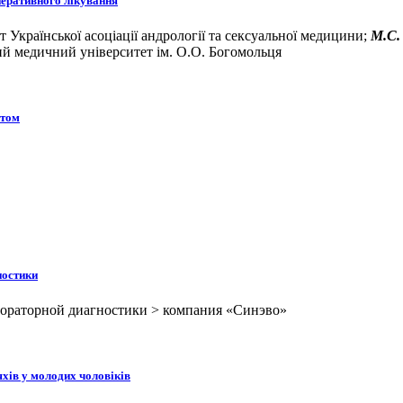
перативного лікування
т Української асоціації андрології та сексуальної медицини;
М.С.
й медичний університет ім. О.О. Богомольця
итом
ностики
бораторной диагностики > компания «Синэво»
хів у молодих чоловіків