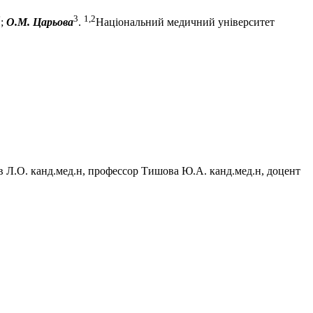
2
3
1,2
;
О.М. Царьова
.
Національний медичний університет
в Л.О. канд.мед.н, профессор Тишова Ю.А. канд.мед.н, доцент