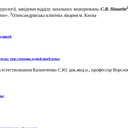
 урології, завідувач відділу запальних захворювань;
С.В. Нашеда
3
їни».
Олександрівська клінічна лікарня м. Києва
коликой
лезы: три стороны одной проблемы
 естествознания Калинченко С.Ю. док.мед.н., профессор Ворсло
ньє