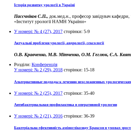
Історія розвитку урології в Україні
Пасєчніков С.П.,
док.мед.н., професор завідувач кафедри,
«Інститут урології НАМН України»
У номері:
№ 4 (27), 2017
сторінки:
5-9
Актуальні проблеми урології, андрології, сексології
О.В. Кравченко, М.В. Мітченко, О.М. Геглюк, Є.А. Квятк
Розділи:
Конференція
У номері:
№ 2 (29), 2018
сторінки:
15-18
Альтернативные подходы к лечению неосложненных урологическ
У номері:
№ 2 (25), 2017
сторінки:
35-40
Антибактериальная профилактика в оперативной урологии
У номері:
№ 2 (21), 2016
сторінки:
36-39
Бактеріальна ефективність аміноглікозиду Браксон в умовах зрост