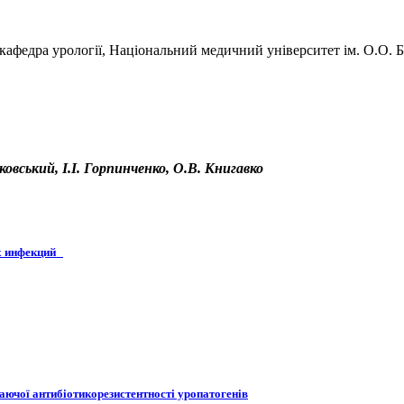
 кафедра урології, Національний медичний університет ім. О.О. Б
овський, І.І. Горпинченко, О.В. Книгавко
их инфекций
аючої антибіотикорезистентності уропатогенів