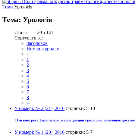
Теми
Урологія
Тема:
Урологія
Статті: 1 – 20 з 141
Сортувати за:
Заголовок
Номер журналу
«
1
2
3
4
5
6
7
8
»
У номері:
№ 2 (21), 2016
сторінки:
5-10
31-й конгресс Европейской ассоциации урологии: основные достиж
У номері:
№ 1 (20), 2016
сторінки:
5-7