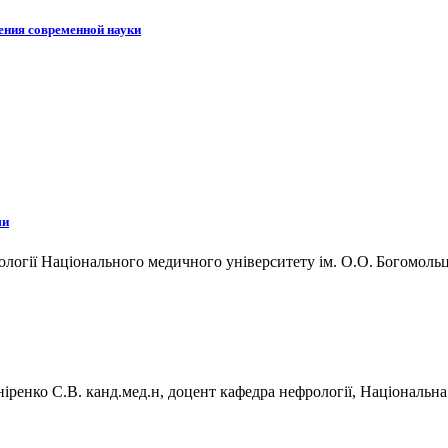
ения современной науки
ми
урології Національного медичного університету ім. О.О. Богомоль
шніренко С.В. канд.мед.н, доцент кафедра нефрології, Національн