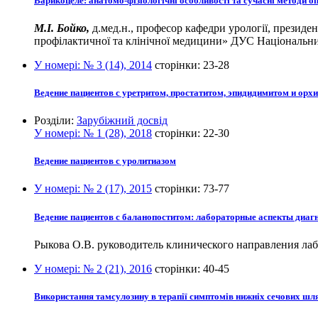
Варикоцеле: анатомо-фізіологічні особливості та сучасні методи о
М.І. Бойко,
д.мед.н., професор кафедри урології, президен
профілактичної та клінічної медицини» ДУС Національни
У номері:
№ 3 (14), 2014
сторінки:
23-28
Ведение пациентов с уретритом, простатитом, эпидидимитом и орх
Розділи:
Зарубіжний досвід
У номері:
№ 1 (28), 2018
сторінки:
22-30
Ведение пациентов с уролитиазом
У номері:
№ 2 (17), 2015
сторінки:
73-77
Ведение пациентов с баланопоститом: лабораторные аспекты диаг
Рыкова О.В. руководитель клинического направления ла
У номері:
№ 2 (21), 2016
сторінки:
40-45
Використання тамсулозину в терапії симптомів нижніх сечових шля