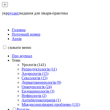
×
укр
рус
анг
видання для лікаря-практика
Головна
Поточний номер
Архів
сховати
меню
Про журнал
Теми
Урологія (141)
Репродуктологія (11)
Андрологія (15)
Сексологія (15)
Дерматовенерологія (9)
Онкоурологія (24)
Ендокринологія (3)
Нефрологія (2)
Антибіотикотерапія (1)
Міждисциплінарні проблеми (131)
Розділи