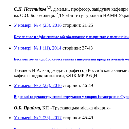
1,2
С.П. Пасєчніков
,
д.мед.н., професор, завідувач кафедри
2
ім. О.О. Богомольця.
ДУ «Інститут урології НАМН Укра
У номері:
№ 4 (23), 2016
сторінки:
21-25
Безопасное и эффективное обезболивание у пациентов с почечной 
У номері:
№ 1 (11), 2014
сторінки:
37-43
Бессимптомная доброкачественная гиперплазия предстательной же
Тюзиков И.А. канд.мед.н, профессор Российская академия
кафедра эндокринологии, ФПК МР РУДН
У номері:
№ 3 (22), 2016
сторінки:
46-49
Відновні та реконструктивні втручання у хворих із гангреною Фур
О.Б. Прийма,
КП «Трускавецька міська лікарня»
У номері:
№ 2 (25), 2017
сторінки:
45-49