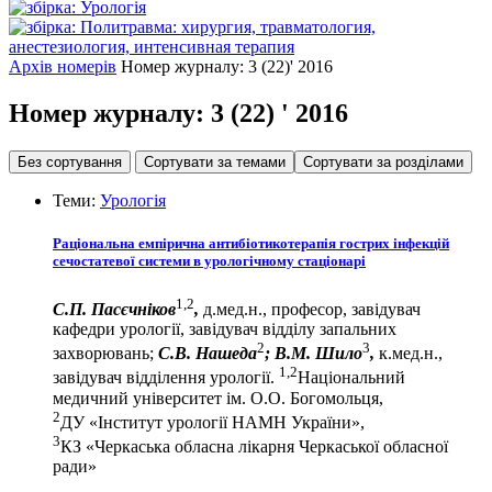
Архів номерів
Номер журналу: 3 (22)' 2016
Номер журналу:
3 (22)
' 2016
Без сортування
Сортувати за темами
Сортувати за розділами
Теми:
Урологія
Раціональна емпірична антибіотикотерапія гострих інфекцій
сечостатевої системи в урологічному стаціонарі
1,2
С.П. Пасєчніков
,
д.мед.н., професор, завідувач
кафедри урології, завідувач відділу запальних
2
3
захворювань;
С.В. Нашеда
;
В.М. Шило
,
к.мед.н.,
1,2
завідувач відділення урології.
Національний
медичний університет ім. О.О. Богомольця,
2
ДУ «Інститут урології НАМН України»,
3
КЗ «Черкаська обласна лікарня Черкаської обласної
ради»