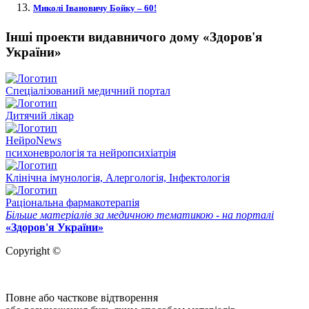
Миколі Івановичу Бойку – 60!
Інші проекти видавничого дому «Здоров'я
України»
Спеціалізований медичний портал
Дитячий лікар
НейроNews
психоневрологія та нейропсихіатрія
Клінічна імунологія, Алергологія, Інфектологія
Раціональна фармакотерапія
Більше матеріалів за медичною тематикою - на порталі
«Здоров'я України»
Copyright ©
Повне або часткове відтворення