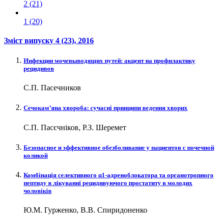
2 (21)
1 (20)
Зміст випуску
4 (23)
, 2016
Инфекции мочевыводящих путей: акцент на профилактику
рецидивов
С.П. Пасечников
Сечокам’яна хвороба: сучасні принципи ведення хворих
С.П. Пасєчніков, Р.З. Шеремет
Безопасное и эффективное обезболивание у пациентов с почечной
коликой
Комбінація селективного α1-адреноблокатора та органотропного
пептиду в лікуванні рецидивуючого простатиту в молодих
чоловіків
Ю.М. Гурженко, В.В. Спиридоненко