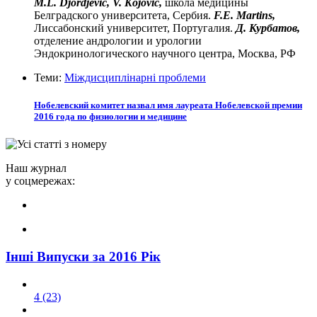
M.L. Djordjevic,
V. Kojovic,
школа медицины
Белградского университета, Сербия.
F.E. Martins,
Лиссабонский университет, Португалия.
Д. Курбатов,
отделение андрологии и урологии
Эндокринологического научного центра, Москва, РФ
Теми:
Міждисциплінарні проблеми
Нобелевский комитет назвал имя лауреата Нобелевской премии
2016 года по физиологии и медицине
Наш журнал
у соцмережах:
Інші Випуски за 2016 Рік
4 (23)