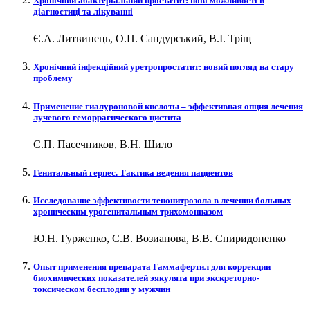
Хронічний абактеріальний простатит: нові можливості в
діагностиці та лікуванні
Є.А. Литвинець, О.П. Сандурський, В.І. Тріщ
Хронічний інфекційний уретропростатит: новий погляд на стару
проблему
Применение гиалуроновой кислоты – эффективная опция лечения
лучевого геморрагического цистита
С.П. Пасечников, В.Н. Шило
Генитальный герпес. Тактика ведения пациентов
Исследование эффективости тенонитрозола в лечении больных
хроническим урогенитальным трихомониазом
Ю.Н. Гурженко, С.В. Возианова, В.В. Спиридоненко
Опыт применения препарата Гаммафертил для коррекции
биохимических показателей эякулята при экскреторно-
токсическом бесплодии у мужчин