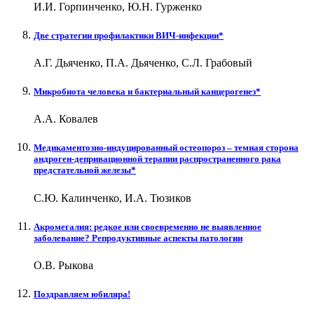
И.И. Горпинченко, Ю.Н. Гурженко
Две стратегии профилактики ВИЧ-инфекции*
А.Г. Дьяченко, П.А. Дьяченко, С.Л. Грабовый
Микробиота человека и бактериальный канцерогенез*
А.А. Ковалев
Медикаментозно-индуцированный остеопороз – темная сторона
андроген-депривационной терапии распространенного рака
предстательной железы*
С.Ю. Калинченко, И.А. Тюзиков
Акромегалия: редкое или своевременно не выявленное
заболевание? Репродуктивные аспекты патологии
О.В. Рыкова
Поздравляем юбиляра!