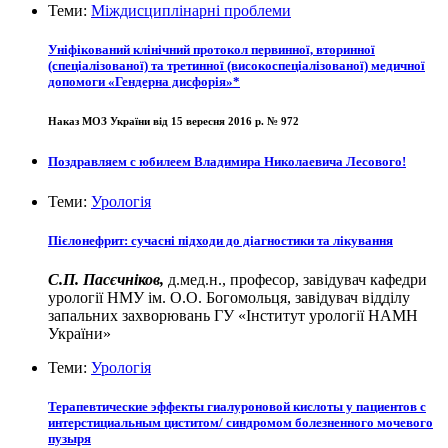
Теми:
Міждисциплінарні проблеми
Уніфікований клінічний протокол первинної, вторинної
(спеціалізованої) та третинної (високоспеціалізованої) медичної
допомоги «Гендерна дисфорія»*
Наказ МОЗ України від 15 вересня 2016 р. № 972
Поздравляем с юбилеем Владимира Николаевича Лесового!
Теми:
Урологія
Пієлонефрит: сучасні підходи до діагностики та лікування
С.П. Пасєчніков,
д.мед.н., професор, завідувач кафедри
урології НМУ ім. О.О. Богомольця, завідувач відділу
запальних захворювань ГУ «Інститут урології НАМН
України»
Теми:
Урологія
Терапевтические эффекты гиалуроновой кислоты у пациентов с
интерстициальным циститом/ синдромом болезненного мочевого
пузыря