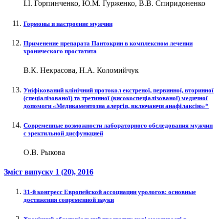
І.І. Горпинченко, Ю.М. Гурженко, В.В. Спиридоненко
Гормоны и настроение мужчин
Применение препарата Пантокрин в комплексном лечении
хронического простатита
В.К. Некрасова, Н.А. Коломийчук
Уніфікований клінічний протокол екстреної, первинної, вторинної
(спеціалізованої) та третинної (високоспеціалізованої) медичної
допомоги «Медикаментозна алергія, включаючи анафілаксію»*
Современные возможности лабораторного обследования мужчин
с эректильной дисфункцией
О.В. Рыкова
Зміст випуску
1 (20)
, 2016
31-й конгресс Европейской ассоциации урологов: основные
достижения современной науки