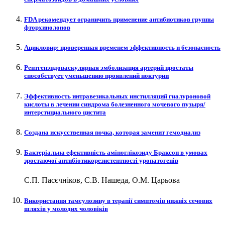
FDA рекомендует ограничить применение антибиотиков группы
фторхинолонов
Ацикловир: проверенная временем эффективность и безопасность
Рентгенэндоваскулярная эмболизация артерий простаты
способствует уменьшению проявлений ноктурии
Эффективность интравезикальных инстилляций гиалуроновой
кислоты в лечении синдрома болезненного мочевого пузыря/
интерстициального цистита
Создана искусственная почка, которая заменит гемодиализ
Бактеріальна ефективність аміноглікозиду Браксон в умовах
зростаючої антибіотикорезистентності уропатогенів
С.П. Пасєчніков, С.В. Нашеда, О.М. Царьова
Використання тамсулозину в терапії симптомів нижніх сечових
шляхів у молодих чоловіків