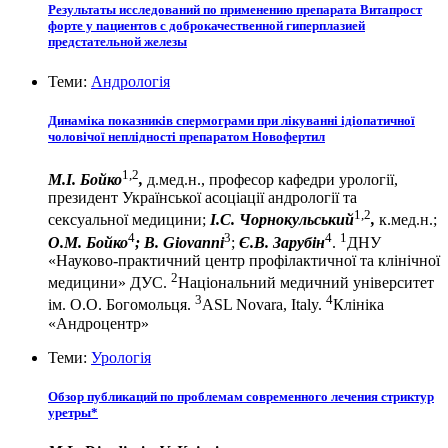
Результаты исследований по применению препарата Витапрост
форте у пациентов с доброкачественной гиперплазией
предстательной железы
Теми:
Андрологія
Динаміка показників спермограми при лікуванні ідіопатичної
чоловічої неплідності препаратом Новофертил
1,2
М.І. Бойко
,
д.мед.н., професор кафедри урології,
президент Української асоціації андрології та
1,2
сексуальної медицини;
І.С. Чорнокульський
,
к.мед.н.;
4
3
4
1
О.М. Бойко
;
B. Giovanni
;
Є.В. Зарубін
.
ДНУ
«Науково-практичний центр профілактичної та клінічної
2
медицини» ДУС.
Національний медичний університет
3
4
ім. О.О. Богомольця.
ASL Novara, Italy.
Клініка
«Андроцентр»
Теми:
Урологія
Обзор публикаций по проблемам современного лечения стриктур
уретры*