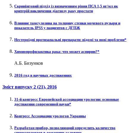
Скринінговий підхід із визначенням рівня ПСА 1,5 нг/мл як
критерій виключення діагнозу раку простати
Влияние тамсулозина на толщину стенки мочевого пузыря и
показатель IPSS у пациентов с ДГПЖ
Нестероїдні протизапальні препарати: відомі та нові проблеми*
Химиопрофилактика рака: что может аспирин?*
А.Б. Бизунков
2016 год в научных достижениях
Зміст випуску
2 (21)
, 2016
31-й конгресс Европейской ассоциации урологии: основные
достижения современной науки*
Конгресс Ассоциации урологов Украины
Разработан прибор, позволяющий определить количество
сперматозоидов в домашних условиях