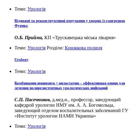
Теми:
Урологія
Відновні та реконструктивні втручання у хворих із гангреною
Фурньє
О.Б. Прийма,
КП «Трускавецька міська лікарня»
Теми:
Урологія
Розділи:
Книжкова полиця
Urology
Теми:
Урологія
Комбинация имипенем + циластатин – эффективная опция для
лечения полирезистентных урологических инфекций
С.П. Пасечников,
д.мед.н., профессор, заведующий
кафедрой урологии НМУ им. А. А. Богомольца,
заведующий отделом воспалительных заболеваний ГУ
«Институт урологии НАМН Украины»
Теми:
Урологія