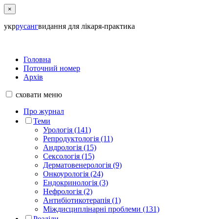
×
укр
рус
анг
видання для лікаря-практика
Головна
Поточний номер
Архів
сховати
меню
Про журнал
Теми
Урологія (141)
Репродуктологія (11)
Андрологія (15)
Сексологія (15)
Дерматовенерологія (9)
Онкоурологія (24)
Ендокринологія (3)
Нефрологія (2)
Антибіотикотерапія (1)
Міждисциплінарні проблеми (131)
Розділи