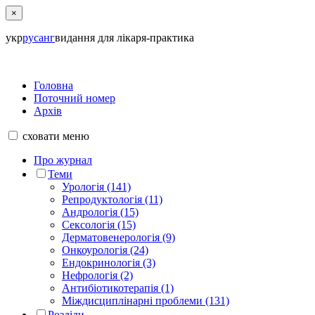
×
укр
рус
анг
видання для лікаря-практика
Головна
Поточний номер
Архів
сховати
меню
Про журнал
Теми
Урологія (141)
Репродуктологія (11)
Андрологія (15)
Сексологія (15)
Дерматовенерологія (9)
Онкоурологія (24)
Ендокринологія (3)
Нефрологія (2)
Антибіотикотерапія (1)
Міждисциплінарні проблеми (131)
Розділи