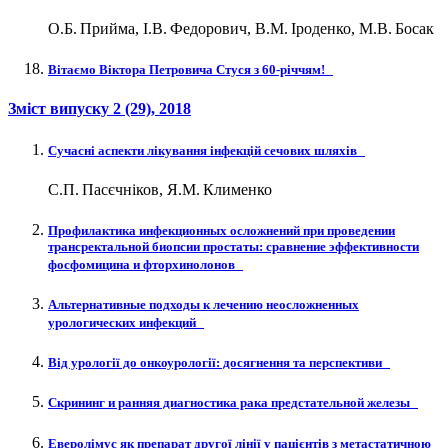
О.Б. Прийма, І.В. Федорович, В.М. Іроденко, М.В. Босак
Вітаємо Віктора Петровича Стуся з 60-річчям!
Зміст випуску
2 (29)
, 2018
Сучасні аспекти лікування інфекцій сечових шляхів
С.П. Пасєчніков, Я.М. Клименко
Профилактика инфекционных осложнений при проведении
трансректальной биопсии простаты: сравнение эффективности
фосфомицина и фторхинолонов
Альтернативные подходы к лечению неосложненных
урологических инфекций
Від урології до онкоурології: досягнення та перспективи
Скрининг и ранняя диагностика рака предстательной железы
Еверолімус як препарат другої лінії у пацієнтів з метастатичною