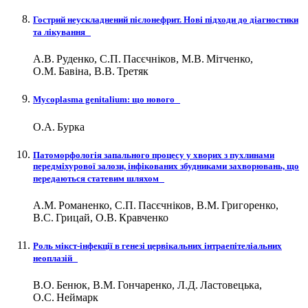
Гострий неускладнений пієлонефрит. Нові підходи до діагностики
та лікування
А.В. Руденко, С.П. Пасєчніков, М.В. Мітченко,
О.М. Бавіна, В.В. Третяк
Mycoplasma genitalium: що нового
О.А. Бурка
Патоморфологія запального процесу у хворих з пухлинами
передміхурової залози, інфікованих збудниками захворювань, що
передаються статевим шляхом
А.М. Романенко, С.П. Пасєчніков, В.М. Григоренко,
В.С. Грицай, О.В. Кравченко
Роль мікст-інфекції в генезі цервікальних інтраепітеліальних
неоплазій
В.О. Бенюк, В.М. Гончаренко, Л.Д. Ластовецька,
О.С. Неймарк