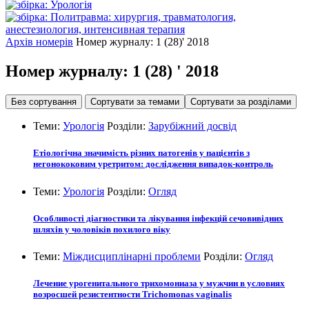
Архів номерів
Номер журналу: 1 (28)' 2018
Номер журналу:
1 (28)
' 2018
Без сортування
Сортувати за темами
Сортувати за розділами
Теми:
Урологія
Розділи:
Зарубіжний досвід
Етіологічна значимість різних патогенів у пацієнтів з
негонококовим уретритом: дослідження випадок-контроль
Теми:
Урологія
Розділи:
Огляд
Особливості діагностики та лікування інфекцій сечовивідних
шляхів у чоловіків похилого віку
Теми:
Міждисциплінарні проблеми
Розділи:
Огляд
Лечение урогенитального трихомониаза у мужчин в условиях
возросшей резистентности Trichomonаs vaginalis