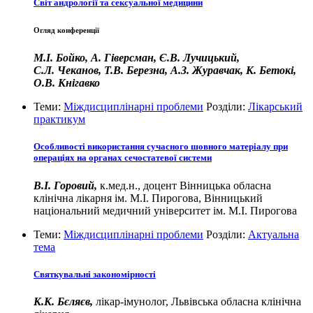
Світ андрології та сексуальної медицини
Огляд конференції
М.І. Бойко, А. Гіверсман, Є.В. Лучицький,
С.Л. Чеканов, Т.В. Березна, А.З. Журавчак, К. Бетокі,
О.В. Кнігавко
Теми:
Міждисциплінарні проблеми
Розділи:
Лікарський
практикум
Особливості використання сучасного шовного матеріалу при
операціях на органах сечостатевої системи
В.І. Горовий,
к.мед.н., доцент Вінницька обласна
клінічна лікарня ім. М.І. Пирогова, Вінницький
національний медичний університет ім. М.І. Пирогова
Теми:
Міждисциплінарні проблеми
Розділи:
Актуальна
тема
Святкувальні закономірності
К.К. Бєляєв,
лікар-імунолог, Львівська обласна клінічна