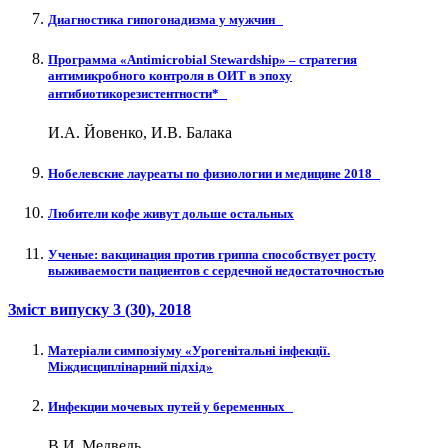
Диагностика гипогонадизма у мужчин
Программа «Antimicrobial Stewardship» – стратегия
антимикробного контроля в ОИТ в эпоху
антибиотикорезистентности*
И.А. Йовенко, И.В. Балака
Нобелевские лауреаты по физиологии и медицине 2018
Любители кофе живут дольше остальных
Ученые: вакцинация против гриппа способствует росту
выживаемости пациентов с сердечной недостаточностью
Зміст випуску
3 (30)
, 2018
Матеріали симпозіуму «Урогенітальні інфекції.
Міждисциплінарний підхід»
Инфекции мочевых путей у беременных
В.И. Медведь