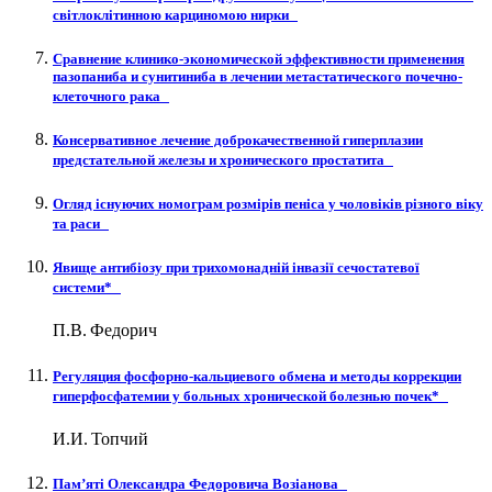
світлоклітинною карциномою нирки
Сравнение клинико-экономической эффективности применения
пазопаниба и сунитиниба в лечении метастатического почечно-
клеточного рака
Консервативное лечение доброкачественной гиперплазии
предстательной железы и хронического простатита
Огляд існуючих номограм розмірів пеніса у чоловіків різного віку
та раси
Явище антибіозу при трихомонадній інвазії сечостатевої
системи*
П.В. Федорич
Регуляция фосфорно-кальциевого обмена и методы коррекции
гиперфосфатемии у больных хронической болезнью почек*
И.И. Топчий
Пам’яті Олександра Федоровича Возіанова