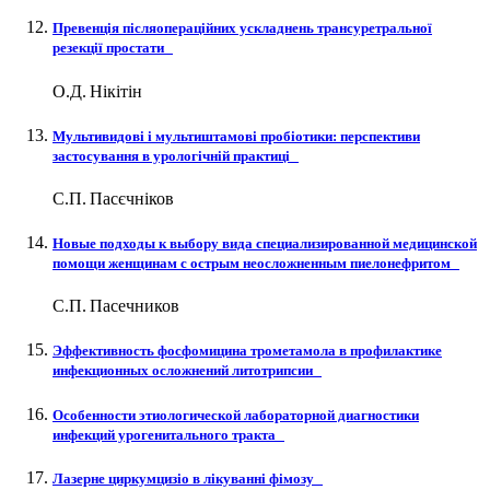
Превенція післяопераційних ускладнень трансуретральної
резекції простати
О.Д. Нікітін
Мультивидові і мультиштамові пробіотики: перспективи
застосування в урологічній практиці
С.П. Пасєчніков
Новые подходы к выбору вида специализированной медицинской
помощи женщинам с острым неосложненным пиелонефритом
С.П. Пасечников
Эффективность фосфомицина трометамола в профилактике
инфекционных осложнений литотрипсии
Особенности этиологической лабораторной диагностики
инфекций урогенитального тракта
Лазерне циркумцизіо в лікуванні фімозу