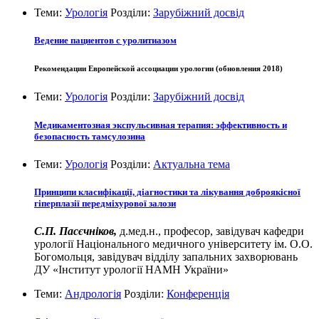
Теми:
Урологія
Розділи:
Зарубіжний досвід
Ведение пациентов с уролитиазом
Рекомендации Европейской ассоциации урологии (обновления 2018)
Теми:
Урологія
Розділи:
Зарубіжний досвід
Медикаментозная экспульсивная терапия: эффективность и
безопасность тамсулозина
Теми:
Урологія
Розділи:
Актуальна тема
Принципи класифікації, діагностики та лікування доброякісної
гіперплазії передміхурової залози
С.П. Пасєчніков,
д.мед.н., професор, завідувач кафедри
урології Національного медичного університету ім. О.О.
Богомольця, завідувач відділу запальних захворювань
ДУ «Інститут урології НАМН України»
Теми:
Андрологія
Розділи:
Конференція