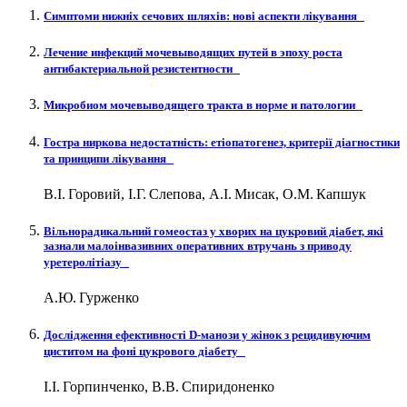
Симптоми нижніх сечових шляхів: нові аспекти лікування
Лечение инфекций мочевыводящих путей в эпоху роста
антибактериальной резистентности
Микробиом мочевыводящего тракта в норме и патологии
Гостра ниркова недостатність: етіопатогенез, критерії діагностики
та принципи лікування
В.І. Горовий, І.Г. Слепова, А.І. Мисак, О.М. Капшук
Вільнорадикальний гомеостаз у хворих на цукровий діабет, які
зазнали малоінвазивних оперативних втручань з приводу
уретеролітіазу
А.Ю. Гурженко
Дослідження ефективності D-манози у жінок з рецидивуючим
циститом на фоні цукрового діабету
І.І. Горпинченко, В.В. Спиридоненко