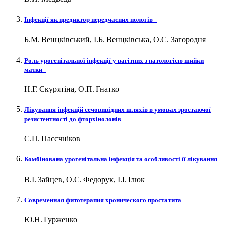
Інфекції як предиктор передчасних пологів
Б.М. Венцківський, І.Б. Венцківська, О.С. Загородня
Роль урогенітальної інфекції у вагітних з патологією шийки
матки
Н.Г. Скурятіна, О.П. Гнатко
Лікування інфекцій сечовивідних шляхів в умовах зростаючої
резистентності до фторхінолонів
С.П. Пасєчніков
Комбінована урогенітальна інфекція та особливості її лікування
В.І. Зайцев, О.С. Федорук, І.І. Ілюк
Современная фитотерапия хронического простатита
Ю.Н. Гурженко