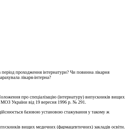
на період проходження інтернатури? Чи повинна лікарня
зарахувала лікаря-інтерна?
оложення про спеціалізацію (інтернатуру) випускників вищих
 МОЗ України від 19 вересня 1996 р. № 291.
 здійснюється базовою установою стажування у такому ж
випускників вищих медичних (фармацевтичних) закладів освіти.