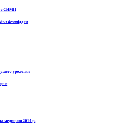
в с СНМП
ів з безпліддям
дущего урологии
цине
та медицини 2014 р.