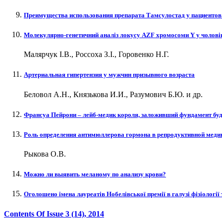
Преимущества использования препарата Тамсулостад у пациенто
Молекулярно-генетичний аналіз локусу AZF хромосоми Y у чоловік
Малярчук І.В., Россоха З.І., Горовенко Н.Г.
Артериальная гипертензия у мужчин призывного возраста
Беловол А.Н., Князькова И.И., Разумович Б.Ю. и др.
Франсуа Пейрони – лейб-медик короля, заложивший фундамент бу
Роль определения антимюллерова гормона в репродуктивной меди
Рыкова О.В.
Можно ли выявить меланому по анализу крови?
Оголошено імена лауреатів Нобелівської премії в галузі фізіології 
Contents Of Issue
3 (14)
, 2014