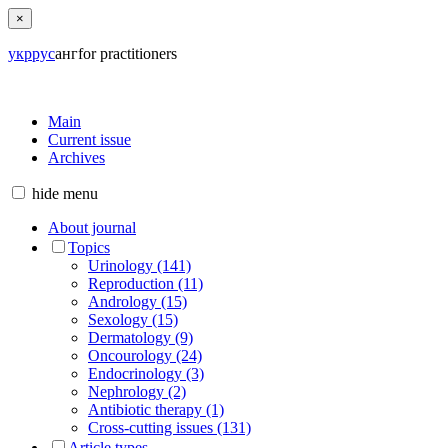
×
укр
рус
анг
for practitioners
Main
Current issue
Archives
hide
menu
About journal
Topics
Urinology (141)
Reproduction (11)
Andrology (15)
Sexology (15)
Dermatology (9)
Oncourology (24)
Endocrinology (3)
Nephrology (2)
Antibiotic therapy (1)
Cross-cutting issues (131)
Article types