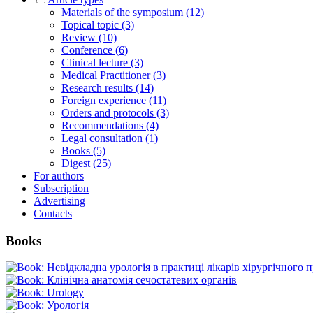
Materials of the symposium (12)
Topical topic (3)
Review (10)
Conference (6)
Clinical lecture (3)
Medical Practitioner (3)
Research results (14)
Foreign experience (11)
Orders and protocols (3)
Recommendations (4)
Legal consultation (1)
Books (5)
Digest (25)
For authors
Subscription
Advertising
Contacts
Books