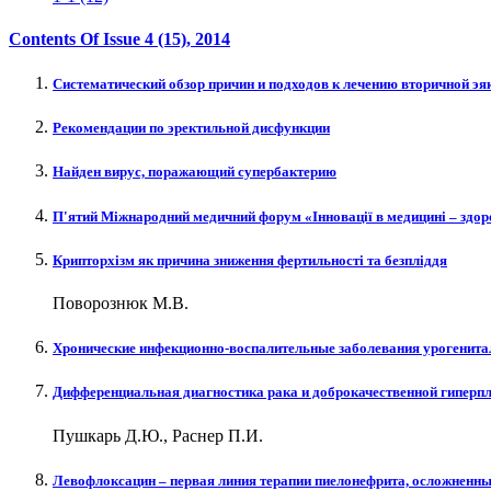
Contents Of Issue
4 (15)
, 2014
Систематический обзор причин и подходов к лечению вторичной э
Рекомендации по эректильной дисфункции
Найден вирус, поражающий супербактерию
П'ятий Міжнародний медичний форум «Інновації в медицині – здоро
Крипторхізм як причина зниження фертильності та безпліддя
Поворознюк М.В.
Хронические инфекционно-воспалительные заболевания урогенита
Дифференциальная диагностика рака и доброкачественной гиперпл
Пушкарь Д.Ю., Раснер П.И.
Левофлоксацин – первая линия терапии пиелонефрита, осложненны