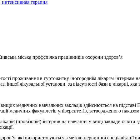
 Київська міська профспілка працівників охорони здоров’я
вартості проживання в гуртожитку іногороднім лікарям-інтернам 
 іншої лікувальної установи, за відсутності бази в лікарні, яка 
ищих медичних навчальних закладів здійснюється на підставі П
тації медичних факультетів університетів, затвердженого наказом
ікарів (провізорів)-інтернів на навчання у вищі заклади освіти
ікації.
оров’я, які використовуються з метою первинної спеціалізації 