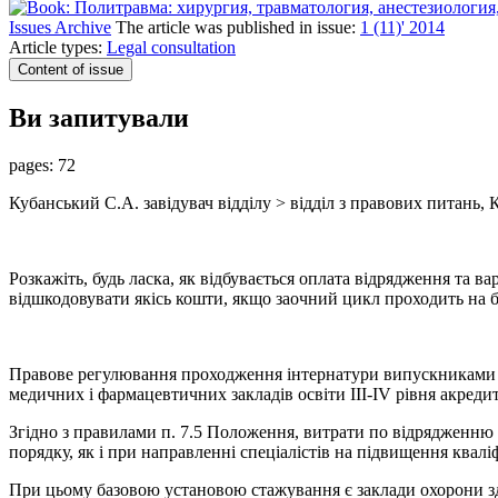
Issues Archive
The article was published in issue:
1 (11)' 2014
Article types:
Legal consultation
Content of issue
Ви запитували
pages:
72
Кубанський С.А. завідувач відділу > відділ з правових питань,
Розкажіть, будь ласка, як відбувається оплата відрядження та 
відшкодовувати якісь кошти, якщо заочний цикл проходить на базі
П
равове регулювання проходження інтернатури випускниками в
медичних і фармацевтичних закладів освіти III-IV рівня акреди
Згідно з правилами п. 7.5 Положення, витрати по відрядженню л
порядку, як і при направленні спеціалістів на підвищення кваліф
При цьому базовою установою стажування є заклади охорони зд