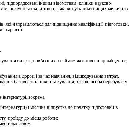
арні, підпорядковані іншим відомствам, клініки науково-
лужби, аптечні заклади тощо, в які випускники вищих медичних
в, які направляються для підвищення кваліфікації, підготовки,
і гарантії:
.
кодування витрат, пов’язаних з наймом житлового приміщення,
бування в дорозі і за час навчання, відшкодування витрат,
хунок базової установи стажування, з якою особа перебуває у
 інтернатурі, зокрема:
(інтернатури) і місячна відпустка до початку підготовки в
ту, проїзду до місця роботи;
законодавством;