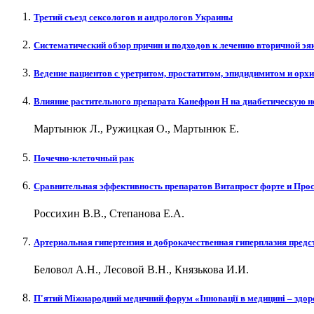
Третий съезд сексологов и андрологов Украины
Систематический обзор причин и подходов к лечению вторичной э
Ведение пациентов с уретритом, простатитом, эпидидимитом и орх
Влияние растительного препарата Канефрон Н на диабетическую 
Мартынюк Л., Ружицкая О., Мартынюк Е.
Почечно-клеточный рак
Сравнительная эффективность препаратов Витапрост форте и Про
Россихин В.В., Степанова Е.А.
Артериальная гипертензия и доброкачественная гиперплазия пред
Беловол А.Н., Лесовой В.Н., Князькова И.И.
П'ятий Міжнародний медичний форум «Інновації в медицині – здоро