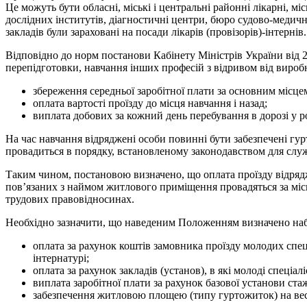
Це можуть бути обласні, міські і центральні районні лікарні, мі
дослідних інститутів, діагностичні центри, бюро судово-медичн
закладів були зараховані на посади лікарів (провізорів)-інтернів.
Відповідно до норм постанови Кабінету Міністрів України від 28
перепідготовки, навчання інших професій з відривом від виробни
збереження середньої заробітної плати за основним місцем
оплата вартості проїзду до місця навчання і назад;
виплата добових за кожний день перебування в дорозі у 
На час навчання відряджені особи повинні бути забезпечені гу
провадиться в порядку, встановленому законодавством для слу
Таким чином, постановою визначено, що оплата проїзду відрядже
пов’язаних з наймом житлового приміщення провадяться за місц
трудових правовідносинах.
Необхідно зазначити, що наведеним Положенням визначено набага
оплата за рахунок коштів замовника проїзду молодих спеціа
інтернатурі;
оплата за рахунок закладів (установ), в які молоді спеціа
виплата заробітної плати за рахунок базової установи ст
забезпечення житловою площею (типу гуртожиток) на весь