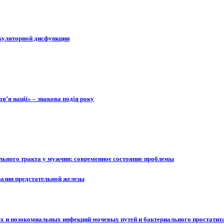
якуляторной дисфункции
в’я нації» – знакова подія року
льного тракта у мужчин: современное состояние проблемы
азии предстательной железы
х и нозокомиальных инфекций мочевых путей и бактериального простатит