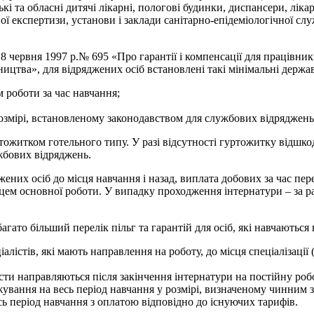
ські та обласні дитячі лікарні, пологові будинки, диспансери, лік
ої експертизи, установи і заклади санітарно-епідеміологічної с
 червня 1997 р.№ 695 «Про гарантії і компенсації для працівникі
цтва», для відряджених осіб встановлені такі мінімальні державн
 роботи за час навчання;
розмірі, встановленому законодавством для службових відряджень
ртожитком готельного типу. У разі відсутності гуртожитку відш
жбових відряджень.
них осіб до місця навчання і назад, виплата добових за час пере
ем основної роботи. У випадку проходження інтернатури – за ра
то більший перелік пільг та гарантій для осіб, які навчаються в
лістів, які мають направлення на роботу, до місця спеціалізації 
лісти направляються після закінчення інтернатури на постійну робо
ажування на весь період навчання у розмірі, визначеному чинним 
 період навчання з оплатою відповідно до існуючих тарифів.