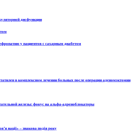
якуляторной дисфункции
итом
нефропатию у пациентов с сахарным диабетом
статилен в комплексном лечении больных после операции аденомэктомии
стательной железы: фокус на альфа-адреноблокаторы
в’я нації» – знакова подія року