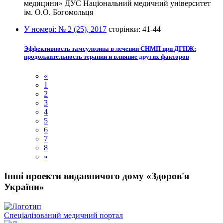
медицини» ДУС Національний медичний університет
ім. О.О. Богомольця
У номері:
№ 2 (25), 2017
сторінки:
41-44
Эффективность тамсулозина в лечении СНМП при ДГПЖ:
продолжительность терапии и влияние других факторов
«
1
2
3
4
5
6
7
8
»
Інші проекти видавничого дому «Здоров'я
України»
Спеціалізований медичний портал