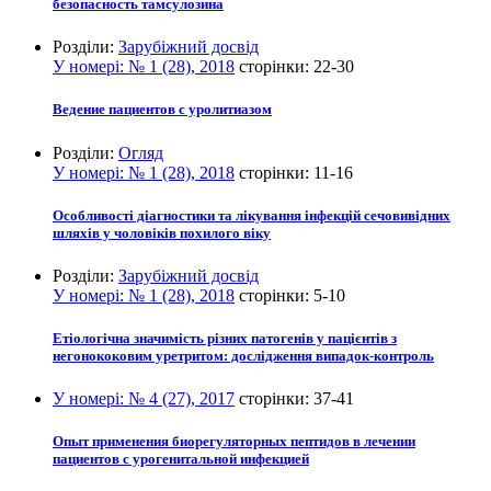
безопасность тамсулозина
Розділи:
Зарубіжний досвід
У номері:
№ 1 (28), 2018
сторінки:
22-30
Ведение пациентов с уролитиазом
Розділи:
Огляд
У номері:
№ 1 (28), 2018
сторінки:
11-16
Особливості діагностики та лікування інфекцій сечовивідних
шляхів у чоловіків похилого віку
Розділи:
Зарубіжний досвід
У номері:
№ 1 (28), 2018
сторінки:
5-10
Етіологічна значимість різних патогенів у пацієнтів з
негонококовим уретритом: дослідження випадок-контроль
У номері:
№ 4 (27), 2017
сторінки:
37-41
Опыт применения биорегуляторных пептидов в лечении
пациентов с урогенитальной инфекцией