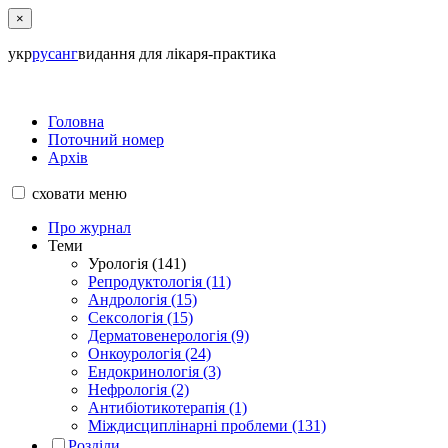
×
укр
рус
анг
видання для лікаря-практика
Головна
Поточний номер
Архів
сховати
меню
Про журнал
Теми
Урологія (141)
Репродуктологія (11)
Андрологія (15)
Сексологія (15)
Дерматовенерологія (9)
Онкоурологія (24)
Ендокринологія (3)
Нефрологія (2)
Антибіотикотерапія (1)
Міждисциплінарні проблеми (131)
Розділи