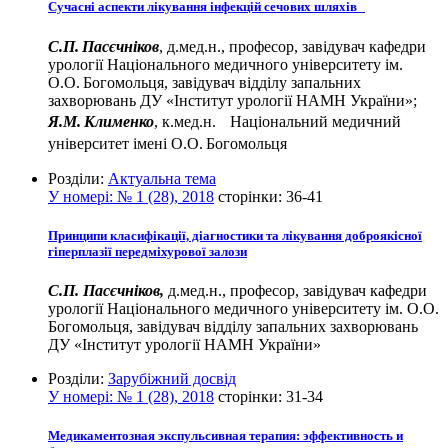
Сучасні аспекти лікування інфекцій сечових шляхів
С.П. Пасєчніков
, д.мед.н., професор, завідувач кафедри
урології Національного медичного університету ім.
О.О. Богомольця, завідувач відділу запальних
захворювань ДУ «Інститут урології НАМН України»;
Я.М. Клименко
, к.мед.н. Національний медичний
університет імені О.О. Богомольця
Розділи:
Актуальна тема
У номері:
№ 1 (28), 2018
сторінки:
36-41
Принципи класифікації, діагностики та лікування доброякісної
гіперплазії передміхурової залози
С.П. Пасєчніков,
д.мед.н., професор, завідувач кафедри
урології Національного медичного університету ім. О.О.
Богомольця, завідувач відділу запальних захворювань
ДУ «Інститут урології НАМН України»
Розділи:
Зарубіжний досвід
У номері:
№ 1 (28), 2018
сторінки:
31-34
Медикаментозная экспульсивная терапия: эффективность и