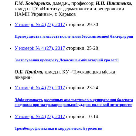
Г.М. Бондаренко,
д.мед.н., профессор;
И.Н. Никитенко,
к.мед.н. ГУ «Институт дерматологии и венерологии
НАМН Украины», г. Харьков
У номері:
№ 4 (27), 2017
сторінки:
29-30
Преимущества и недостатки лечения бессимптомной бактериурии
У номері:
№ 4 (27), 2017
сторінки:
25-28
Застосування препарату Декасан в амбулаторній урології
О.Б. Прийма,
к.мед.н. КУ «Трускавецька міська
лікарня»
У номері:
№ 4 (27), 2017
сторінки:
23-24
Эффективность различных анальгетиков в купировании болевого
синдрома при экстракорпоральной ударно-волновой литотрипсии
У номері:
№ 4 (27), 2017
сторінки:
10-14
Тромбопрофилактика в хирургической урологии