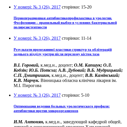
У номері:
№ 3 (26), 2017
сторінки:
15-20
Периоперационная антибиотикопрофилактика в урологии.
Фосфомицин – правильный выбор в условиях бактериальной
полирезистентности
У номері:
№ 3 (26), 2017
сторінки:
11-14
Результати промежинної пластики стриктур та облітерацій
заднього відділу уретри після перелому кісток таза
В.І. Горовий,
к.мед.н., доцент;
О.М. Капшук; О.Л.
Кобзін; Ю.Б. Потєха; А.В. Дубовий; В.Б. Мудрицький;
С.П. Дмитришин,
к.мед.н., доцент;
В.В. Камінський;
К.В. Марчук.
Вінницька обласна клінічна лікарня ім.
М.І. Пирогова
У номері:
№ 3 (26), 2017
сторінки:
5-10
Оптимизация ведения больных урологического профиля:
антибиотики против микроорганизмов
И.М. Антонян,
к.мед.н., заведующий кафедрой общей,
детской и онкологической урологии Харьковской