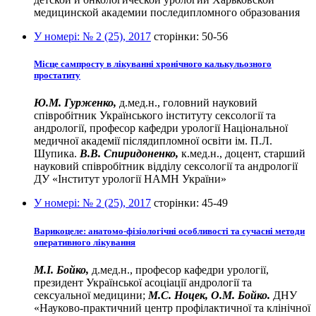
медицинской академии последипломного образования
У номері:
№ 2 (25), 2017
сторінки:
50-56
Місце сампросту в лікуванні хронічного калькульозного
простатиту
Ю.М. Гурженко,
д.мед.н., головний науковий
співробітник Українського інституту сексології та
андрології, професор кафедри урології Національної
медичної академії післядипломної освіти ім. П.Л.
Шупика.
В.В. Спиридоненко,
к.мед.н., доцент, старший
науковий співробітник відділу сексології та андрології
ДУ «Інститут урології НАМН України»
У номері:
№ 2 (25), 2017
сторінки:
45-49
Варикоцеле: анатомо-фізіологічні особливості та сучасні методи
оперативного лікування
М.І. Бойко,
д.мед.н., професор кафедри урології,
президент Української асоціації андрології та
сексуальної медицини;
М.С. Ноцек, О.М. Бойко.
ДНУ
«Науково-практичний центр профілактичної та клінічної