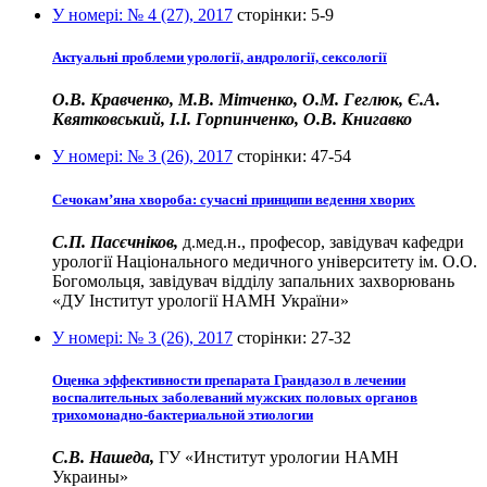
У номері:
№ 4 (27), 2017
сторінки:
5-9
Актуальні проблеми урології, андрології, сексології
О.В. Кравченко, М.В. Мітченко, О.М. Геглюк, Є.А.
Квятковський, І.І. Горпинченко, О.В. Книгавко
У номері:
№ 3 (26), 2017
сторінки:
47-54
Сечокам’яна хвороба: сучасні принципи ведення хворих
С.П. Пасєчніков,
д.мед.н., професор, завідувач кафедри
урології Національного медичного університету ім. О.О.
Богомольця, завідувач відділу запальних захворювань
«ДУ Інститут урології НАМН України»
У номері:
№ 3 (26), 2017
сторінки:
27-32
Оценка эффективности препарата Грандазол в лечении
воспалительных заболеваний мужских половых органов
трихомонадно-бактериальной этиологии
С.В. Нашеда,
ГУ «Институт урологии НАМН
Украины»