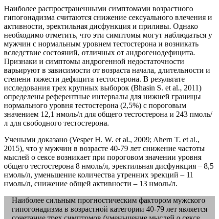
Наиболее распространенными симптомами возрастного
гипогонадизма считаются снижение сексуального влечения и
активности, эректильная дисфункция и приливы. Однако
необходимо отметить, что эти симптомы могут наблюдаться у
мужчин с нормальным уровнем тестостерона и возникать
вследствие состояний, отличных от андрогенодефицита.
Признаки и симптомы андрогенной недостаточности
варьируют в зависимости от возраста начала, длительности и
степени тяжести дефицита тестостерона. В результате
исследования трех крупных выборок (Bhasin S. et al., 2011)
определены референтные интервалы для нижней границы
нормального уровня тестостерона (2,5%) с пороговым
значением 12,1 нмоль/л для общего тестостерона и 243 пмоль/
л для свободного тестостерона.
Учеными доказано (Vesper H. W. et al., 2009; Ahern T. et al.,
2015), что у мужчин в возрасте 40-79 лет снижение частоты
мыслей о сексе возникает при пороговом значении уровня
общего тестостерона 8 нмоль/л, эректильная дисфункция – 8,5
нмоль/л, уменьшение количества утренних эрекций – 11
нмоль/л, снижение общей активности – 13 нмоль/л.
Наиболее сильным прогностическим фактором мужского
гипогонадизма в возрастной категории 40-79 лет является
сочетание трех симптомов (уменьшение мыслей о сексе,