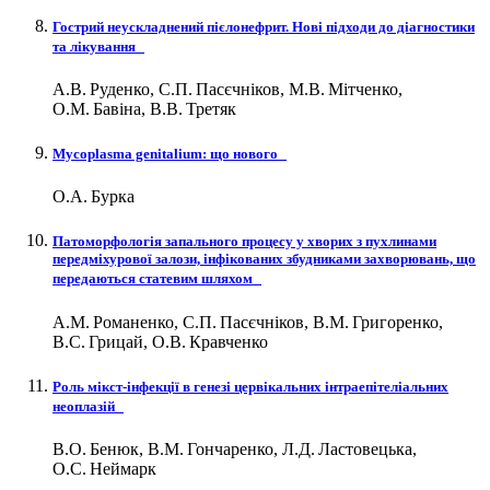
Гострий неускладнений пієлонефрит. Нові підходи до діагностики
та лікування
А.В. Руденко, С.П. Пасєчніков, М.В. Мітченко,
О.М. Бавіна, В.В. Третяк
Mycoplasma genitalium: що нового
О.А. Бурка
Патоморфологія запального процесу у хворих з пухлинами
передміхурової залози, інфікованих збудниками захворювань, що
передаються статевим шляхом
А.М. Романенко, С.П. Пасєчніков, В.М. Григоренко,
В.С. Грицай, О.В. Кравченко
Роль мікст-інфекції в генезі цервікальних інтраепітеліальних
неоплазій
В.О. Бенюк, В.М. Гончаренко, Л.Д. Ластовецька,
О.С. Неймарк