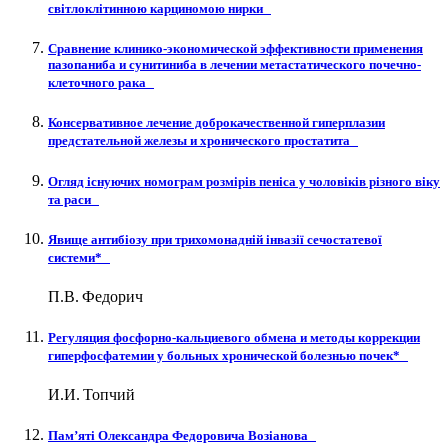
світлоклітинною карциномою нирки
Сравнение клинико-экономической эффективности применения
пазопаниба и сунитиниба в лечении метастатического почечно-
клеточного рака
Консервативное лечение доброкачественной гиперплазии
предстательной железы и хронического простатита
Огляд існуючих номограм розмірів пеніса у чоловіків різного віку
та раси
Явище антибіозу при трихомонадній інвазії сечостатевої
системи*
П.В. Федорич
Регуляция фосфорно-кальциевого обмена и методы коррекции
гиперфосфатемии у больных хронической болезнью почек*
И.И. Топчий
Пам’яті Олександра Федоровича Возіанова