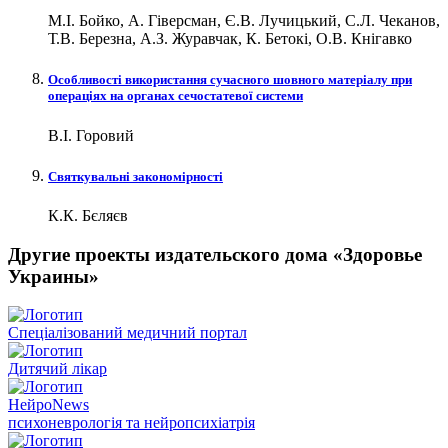
М.І. Бойко, А. Гіверсман, Є.В. Лучицький, С.Л. Чеканов,
Т.В. Березна, А.З. Журавчак, К. Бетокі, О.В. Кнігавко
Особливості використання сучасного шовного матеріалу при
операціях на органах сечостатевої системи
В.І. Горовий
Святкувальні закономірності
К.К. Бєляєв
Другие проекты издательского дома «Здоровье
Украины»
Спеціалізований медичний портал
Дитячий лікар
НейроNews
психоневрологія та нейропсихіатрія