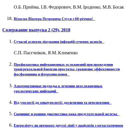
О.Б. Прийма, І.В. Федорович, В.М. Іроденко, М.В. Босак
Вітаємо Віктора Петровича Стуся з 60-річчям!
Содержание выпуска
2 (29)
, 2018
Сучасні аспекти лікування інфекцій сечових шляхів
С.П. Пасєчніков, Я.М. Клименко
Профилактика инфекционных осложнений при проведении
трансректальной биопсии простаты: сравнение эффективности
фосфомицина и фторхинолонов
Альтернативные подходы к лечению неосложненных
урологических инфекций
Від урології до онкоурології: досягнення та перспективи
Скрининг и ранняя диагностика рака предстательной железы
Еверолімус як препарат другої лінії у пацієнтів з метастатичною