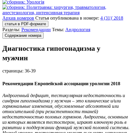
Архив номеров
Статья опубликована в номере:
4 (31)' 2018
статья в PDF-формате
Разделы:
Рекомендации
Темы:
Андрология
Содержание номера
Диагностика гипогонадизма у
мужчин
страницы:
36-39
Рекомендации Европейской ассоциации урологии 2018
Андрогенный дефицит, тестикулярная недостаточность и
синдром гипогонадизма у мужчин
–
это клинические
и/или
гормональны
е изменения
, обусловленны
е абсолютной или
относительной
(
при резистентности тканей
)
недостаточностью половых гормонов
.
Андрогены, основным
из которых является тестостерон,
играют ключевую роль в
развитии и поддержании функций мужской половой
системы.
Низкий уровень тестостерона может вызывать нарушения