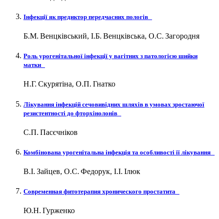
Інфекції як предиктор передчасних пологів
Б.М. Венцківський, І.Б. Венцківська, О.С. Загородня
Роль урогенітальної інфекції у вагітних з патологією шийки
матки
Н.Г. Скурятіна, О.П. Гнатко
Лікування інфекцій сечовивідних шляхів в умовах зростаючої
резистентності до фторхінолонів
С.П. Пасєчніков
Комбінована урогенітальна інфекція та особливості її лікування
В.І. Зайцев, О.С. Федорук, І.І. Ілюк
Современная фитотерапия хронического простатита
Ю.Н. Гурженко