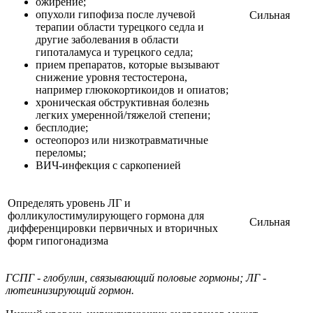
ожирение;
опухоли гипофиза после лучевой
Сильная
терапии области турецкого седла и
другие заболевания в области
гипоталамуса и турецкого седла;
прием препаратов, которые вызывают
снижение уровня тестостерона,
например глюкокортикоидов и опиатов;
хроническая обструктивная болезнь
легких умеренной/тяжелой степени;
бесплодие;
остеопороз или низкотравматичные
переломы;
ВИЧ-инфекция с саркопенией
Определять уровень ЛГ и
фолликулостимулирующего гормона для
Сильная
дифференцировки первичных и вторичных
форм гипогонадизма
ГСПГ - глобулин, связывающий половые гормоны; ЛГ -
лютеинизирующий гормон.