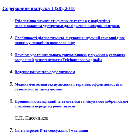
Содержание выпуска
1 (28)
, 2018
Етіологічна значимість різних патогенів у пацієнтів з
негонококовим уретритом: дослідження випадок-контроль
Особливості діагностики та лікування інфекцій сечовивідних
шляхів у чоловіків похилого віку
Лечение урогенитального трихомониаза у мужчин в условиях
возросшей резистентности Trichomonаs vaginalis
Ведение пациентов с уролитиазом
Медикаментозная экспульсивная терапия: эффективность и
безопасность тамсулозина
Принципи класифікації, діагностики та лікування доброякісної
гіперплазії передміхурової залози
С.П. Пасєчніков
Світ андрології та сексуальної медицини