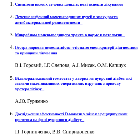
Симптоми нижніх сечових шляхів: нові аспекти лікування
Лечение инфекций мочевыводящих путей в эпоху роста
антибактериальной резистентности
Микробиом мочевыводящего тракта в норме и патологии
Гостра ниркова недостатність: етіопатогенез, критерії діагностики
та принципи лікування
В.І. Горовий, І.Г. Слепова, А.І. Мисак, О.М. Капшук
Вільнорадикальний гомеостаз у хворих на цукровий діабет, які
зазнали малоінвазивних оперативних втручань з приводу
уретеролітіазу
А.Ю. Гурженко
Дослідження ефективності D-манози у жінок з рецидивуючим
циститом на фоні цукрового діабету
І.І. Горпинченко, В.В. Спиридоненко