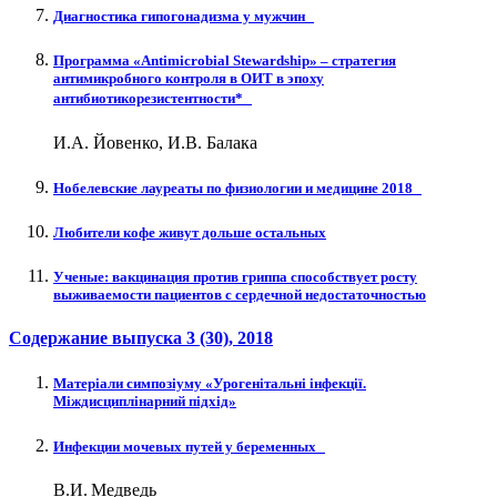
Диагностика гипогонадизма у мужчин
Программа «Antimicrobial Stewardship» – стратегия
антимикробного контроля в ОИТ в эпоху
антибиотикорезистентности*
И.А. Йовенко, И.В. Балака
Нобелевские лауреаты по физиологии и медицине 2018
Любители кофе живут дольше остальных
Ученые: вакцинация против гриппа способствует росту
выживаемости пациентов с сердечной недостаточностью
Содержание выпуска
3 (30)
, 2018
Матеріали симпозіуму «Урогенітальні інфекції.
Міждисциплінарний підхід»
Инфекции мочевых путей у беременных
В.И. Медведь