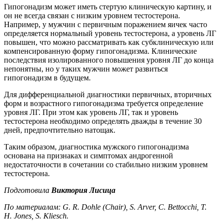
Гипогонадизм может иметь стертую клиническую картину, и
он не всегда связан с низким уровнем тестостерона.
Например, у мужчин с первичным поражением яичек часто
определяется нормальный уровень тестостерона, а уровень ЛГ
повышен, что можно рассматривать как субклиническую или
компенсированную форму гипогонадизма. Клинические
последствия изолированного повышения уровня ЛГ до конца
непонятны, но у таких мужчин может развиться
гипогонадизм в будущем.
Для дифференциальной диагностики первич­ных, вторичных
форм и возрастного гипогонадизма требуется определение
уровня ЛГ. При этом как уровень ЛГ, так и уровень
тестостерона необходимо определять дважды в течение 30
дней, предпочтительно натощак.
Таким образом, диагностика мужского гипогонадизма
основана на признаках и симптомах андрогенной
недостаточности в сочетании со стабильно низким уровнем
тестостерона.
Подготовила
Виктория Лисица
По
материалам
: G.
R. Dohle (Chair), S. Arver, C. Bett
occhi, T.
H. Jones, S
. Kliesch.