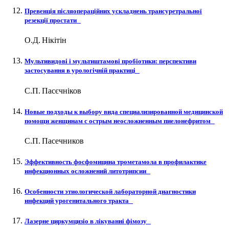
Превенція післяопераційних ускладнень трансуретральної
резекції простати
О.Д. Нікітін
Мультивидові і мультиштамові пробіотики: перспективи
застосування в урологічній практиці
С.П. Пасєчніков
Новые подходы к выбору вида специализированной медицинской
помощи женщинам с острым неосложненным пиелонефритом
С.П. Пасечников
Эффективность фосфомицина трометамола в профилактике
инфекционных осложнений литотрипсии
Особенности этиологической лабораторной диагностики
инфекций урогенитального тракта
Лазерне циркумцизіо в лікуванні фімозу