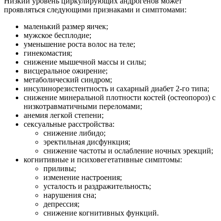
Низкий уровень циркулирующих андрогенов может
проявляться следующими признаками и симптомами:
маленький размер яичек;
мужское бесплодие;
уменьшение роста волос на теле;
гинекомастия;
снижение мышечной массы и силы;
висцеральное ожирение;
метаболический синдром;
инсулинорезистентность и сахарный диабет 2-го типа;
снижение минеральной плотности костей (остеопороз) с
низкотравматичными переломами;
анемия легкой степени;
сексуальные расстройства:
снижение либидо;
эректильная дисфункция;
снижение частоты и ослабление ночных эрекций;
когнитивные и психовегетативные симптомы:
приливы;
изменение настроения;
усталость и раздражительность;
нарушения сна;
депрессия;
снижение когнитивных функций.