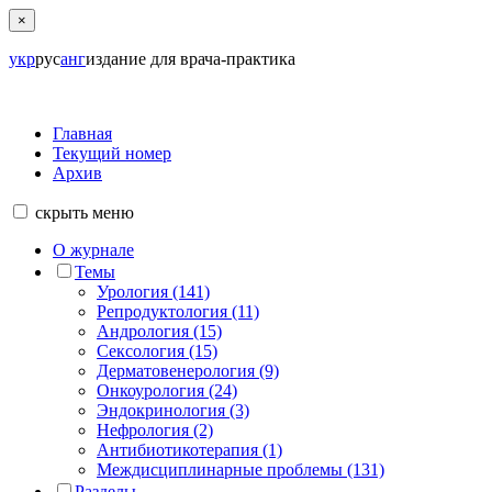
×
укр
рус
анг
издание для врача-практика
Главная
Текущий номер
Архив
скрыть
меню
О журнале
Темы
Урология (141)
Репродуктология (11)
Андрология (15)
Сексология (15)
Дерматовенерология (9)
Онкоурология (24)
Эндокринология (3)
Нефрология (2)
Антибиотикотерапия (1)
Междисциплинарные проблемы (131)
Разделы