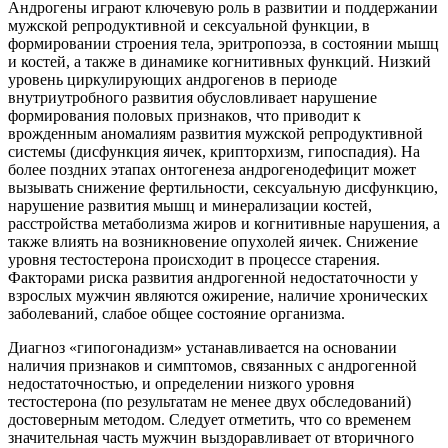
Андрогены играют ключевую роль в развитии и поддержании
мужской репродуктивной и сексуальной функции, в
формировании строения тела, эритропоэза, в состоянии мышц
и костей, а также в динамике когнитивных функций. Низкий
уровень циркулирующих андрогенов в периоде
внутриутробного развития обусловливает нарушение
формирования половых признаков, что приводит к
врожденным аномалиям развития мужской репродуктивной
системы (дисфункция яичек, крипторхизм, гипоспадия). На
более поз­дних этапах онтогенеза андрогенодефицит может
вызывать снижение фертильности, сексуальную дисфункцию,
нарушение развития мышц и минерализации костей,
расстройства метаболизма жиров и когнитивные нарушения, а
также влиять на возникновение опухолей яичек. Снижение
уровня тестостерона происходит в процессе старения.
Факторами риска развития андрогенной недостаточности у
взрослых мужчин являются ожирение, наличие хронических
заболеваний, слабое общее состояние организма.
Диагноз «гипогонадизм» устанавливается на основании
наличия признаков и симптомов, связанных с андрогенной
недостаточностью, и определении низкого уровня
тестостерона (по результатам не менее двух обследований)
достоверным методом. Следует отметить, что со временем
значительная часть мужчин выздо­равливает от вторичного