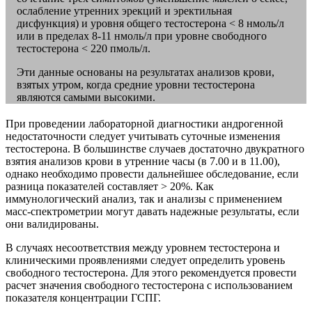
ослабление утренних эрекций и эректильная
дисфункция) и уровня общего тестостерона < 8 нмоль/л
или в пределах 8-11 нмоль/л при уровне свободного
тестостерона < 220 пмоль/л.
Эти данные основаны на результатах анализов крови,
взятых утром, когда средние уровни тестостерона
являются самыми высокими.
При проведении лабораторной диагностики андрогенной
недостаточности следует учитывать суточные изменения
тестостерона. В большинстве случаев достаточно двукратного
взятия анализов крови в утренние часы (в 7.00 и в 11.00),
однако необходимо провести дальнейшее обследование, если
разница показателей составляет > 20%. Как
иммунологический анализ, так и анализы с применением
масс-спектрометрии могут давать надежные результаты, если
они валидированы.
В случаях несоответствия между уровнем тестостерона и
клиническими проявлениями следует определить уровень
свободного тестостерона. Для этого рекомендуется провести
расчет значения свободного тестостерона с использованием
показателя концентрации ГСПГ.