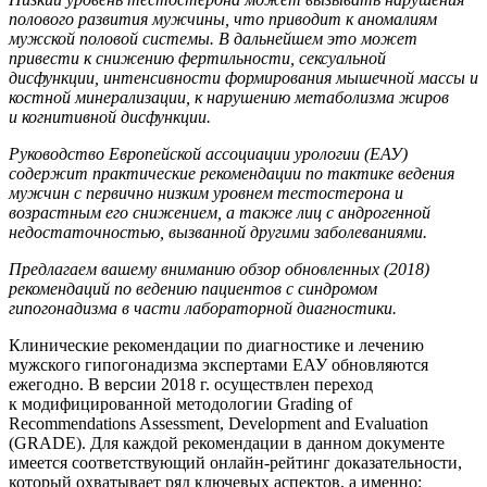
полового развития мужчины
, что приводит к аномалиям
мужской половой системы. В дальнейшем
это может
привести к снижению фертильности, сексуальной
дисфункции, интенсивности формирования
мышечной массы и
костной минерализации, к нарушению метаболизма жиров
и
когнитивной дисфункции.
Руководство Европейской ассоциации урологии
(
ЕАУ
)
содержит практические рекомендации
по тактике ведения
мужчин с первично низким уровнем тестостерона и
возрастным его снижением, а также лиц
с
андрогенной
недостаточностью, вызванной другими заболеваниями.
Предлагаем вашему вниманию обзор обнов­ленных
(2018)
рекомендаций
по ведению пациентов с синдромом
гипогонадизма в
части лабораторной диагностики.
Клинические рекомендации по диагностике и лечению
мужского гипогонадизма экспертами ЕАУ обновляются
ежегодно. В версии 2018 г. осуществлен переход
к модифицированной методологии Grading of
Recommendations Assessment, Development and Evaluation
(GRADE). Для каждой рекомендации в данном документе
имеется соответствующий онлайн-рейтинг доказательности,
который охватывает ряд ключевых аспектов, а именно: