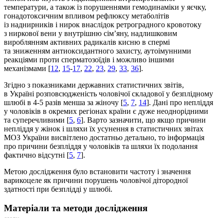
температури, а також із порушеннями гемодинаміки у яєчку,
гонадотоксичним впливом рефлюксу метаболітів
із наднирників і нирок внаслідок ретроградного кровотоку
з ниркової вени у внутрішню сім’яну, надлишковим
вироблянням активних радикалів кисню в спермі
та зниженням антиоксидантного захисту, аутоімунними
реакціями проти сперматозоїдів і можливо іншими
механізмами [
12
,
15
-
17
,
22
,
23
,
29
,
33
,
36
].
Згідно з показниками державних статистичних звітів,
в Україні розповсюдженість чоловічої складової у безплідному
шлюбі в 4-5 разів менша за жіночу [
5
,
7
,
14
]. Дані про непліддя
у чоловіків в окремих регіонах країни є дуже неоднорідними
та суперечливими [
5
,
6
]. Варто зазначити, що якщо причини
непліддя у жінок і шляхи їх усунення в статистичних звітах
МОЗ України висвітлено достатньо детально, то інформація
про причини безпліддя у чоловіків та шляхи їх подолання
фактично відсутні [
5
,
7
].
Метою дослідження було встановити частоту і значення
варикоцеле як причини порушень чоловічої дітородної
здатності при безплідді у шлюбі.
Матеріали та методи дослідження