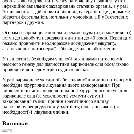
обов’язково слід звертати увагу на можливу наявність у них
інфекційно-запальних захворювань статевих органів, а у разі
їх виявлення – здійснювати відповідну терапію. Це допоможе
зберегти фертильність не тільки у чоловіків, а й у їх статевих
партнерок і дружин.
Особам із варикоцеле доцільно рекомендувати (за можливості)
вступ до шлюбу та народження дитини до 40 років. Перед цим
бажано проводити неодноразове дослідження еякуляту,
а за наявності патоспермії – більш детальне обстеження.
У пацієнтів із безпліддям у шлюбі та явищами патоспермії
неясного генезу для діагностики варикоцеле слід обов’язково
проводити доплерометрію судин калитки.
У разі варикоцеле як єдиної або головної причини патоспермії
необхідне хірургічне лікування цього захворювання. При
вирішенні питання щодо доцільності хірургічного лікування
варикоцеле слід (за можливості) усунути супутні
захворювання та інші причини негативного впливу
на чоловічу репродуктивну здатність; показано також (за
необхідності) і лікування жінки.
Висновки
вгору