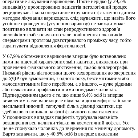
оперативне лікування варикоцеле. Проте нерідко (у 29,2%
випадків) у прооперованих пацієнтів патологічний процес
рецидивував. І хоча оперативне втручання є фактично єдиним
методом лікування варикоцеле, слід зауважити, що навіть його
успішне проведення (усунення варикозу) не завжди може
позитивно впливати на стан репродуктивного здоров’я
чоловіків та забезпечувати стале поліпшення показників
спермограми протягом довготривалого проміжку часу, тобто
гарантувати відновлення фертильності.
У 67,9% обстежених варикоцеле вперше було встановлено
нами на підставі характерних змін калитки, виявлених при
проведенні фізикального обстеження, та/або доплерографії.
Низький рівень діагностики цього захворювання до звернення
до УДІР був зумовлений, з одного боку, безсимптомним або
малосимптомним його перебігом, а з іншого, – дуже рідкими
або неякісними профілактичними оглядами чоловіків.
Підтвердженням цього є те, що лише 9,4% осіб із вперше
виявленим нами варикоцеле відмічали дискомфорт та інколи
несильний ниючий, тягнучий біль в ділянці калитки, що
здебільшого виникав на фоні фізичного навантаження.
У поодиноких випадках пацієнтів турбувала наявність
розширення вен калитки тільки як косметичний дефект. Усе
це не спонукало чоловіків до звернення по медичну допомогу.
Варто зазначити, що у 40,5% осіб із вперше виявленим