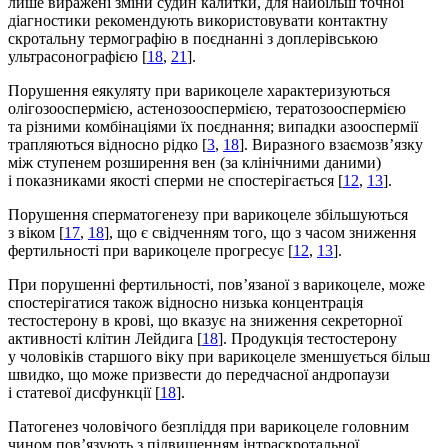
лише виражені зміни судин калитки, для найбільш точної
діагностики рекомендують використовувати контактну
скротальну термографію в поєднанні з доплерівською
ультрасонографією [
18
,
21
].
Порушення еякуляту при варикоцеле характеризуються
олігозооспермією, астенозооспермією, тератозооспермією
та різними комбінаціями їх поєднання; випадки азооспермії
трапляються відносно рідко [
3
,
18
]. Виразного взаємозв’язку
між ступенем розширення вен (за клінічними даними)
і показниками якості сперми не спостерігається [
12
,
13
].
Порушення сперматогенезу при варикоцеле збільшуються
з віком [
17
,
18
], що є свідченням того, що з часом зниження
фертильності при варикоцеле прогресує [
12
,
13
].
При порушенні фертильності, пов’язаної з варикоцеле, може
спостерігатися також відносно низька концентрація
тестостерону в крові, що вказує на зниження секреторної
активності клітин Лейдига [
18
]. Продукція тестостерону
у чоловіків старшого віку при варикоцеле зменшується більш
швидко, що може призвести до передчасної андропаузи
і статевої дисфункції [
18
].
Патогенез чоловічого безпліддя при варикоцеле головним
чином пов’язують з підвищенням інтраскротальної