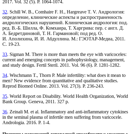
2017. Vol. 32 (5). Р. 1064-1074.
32
. Schill W. B., Comhaire F. H., Hargreave T. V. Андрология:
определение, клинические аспекты и распространенность
андрологических нарушений. Клиническая андрология: под.
ред. В.-Б. Шилла, Ф. Комхаира, Т. Харгрива: пер. с англ. Д.
А. Бедретдиновой, Т. Н. Гармановой; под ред. О.
И. Аполихина, И. И. Абдуллина. М.: ГЭОТАР-Медиа, 2011.
С. 19-23.
33
. Sigman M. There is more than meets the eye with varicoceles:
current and emerging concepts in pathophysiology, management,
and study design. Fertil Steril. 2011. Vol. 96 (6). P. 1281-1282.
34
. Wischmann T., Thorn P. Male infertility: what does it mean to
men? New evidence from quantitative and qualitative studies.
Reprod Biomed Online. 2013. Vol. 27(3). P. 236-243.
35
. World Report on Disability. World Health Organization, World
Bank Group. Geneva, 2011. 327 p.
36
. Zeinali M. et al. Inflammatory and anti-inflammatory cytokines
in the seminal plasma of infertile men suffering from varicocele.
Andrologia. 2016. P. 1-4.