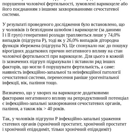
порушення чоловічої фертильності, зумовлені варикоцеле або
його поєднанням з іншими захворюваннями сечостатевої
системи.
У результаті проведеного дослідження було встановлено, що
у чоловіків із безплідним шлюбом і варикоцеле (за даними
І і ІІ груп) генеративні розлади трапляються лише у 74,0%
випадків (підгрупа Р), тоді як у 26,0% випадків дітородна
функція збережена (підгрупа N). Це спонукало нас до пошуку
вірогідних додаткових причин негативного впливу на стан
чоловічої фертильності при варикоцеле. Для цього в кожній
із зазначених підгруп підрахували і зіставили ряд інших
факторів, що могли б порушувати фертильність, а саме:
наявність інфекцій­но-запальної та неінфекційної патології
сечостатевої системи, перенесення раніше урогенітальної
інфекції, вік, паління тощо.
Визначено, що у хворих на варикоцеле додатковими
факторами негативного впливу на репродуктивний потенціал
є інфекційно-запальні захворювання сечостатевих органів,
паління, а також вік > 40 років.
Так, у чоловіків підгрупи Р інфекційно-запальні ураження
статевих органів (хронічний простатит, хронічний простатит
і хронічний епідидиміт, тільки хронічний епідидиміт)