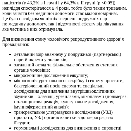
пацієнтів (у 43,2% в І групі і у 64,3% в ІІ групі [р <0,05])
непліддя спостерігалося ≥ 4 роки, тобто було таким тривалим,
коли зачаття без медичної допомоги стає малоймовірним.
Це було наслідком як пізніх звернень подружніх пар
по медичну допомогу, так і відсутності ефекту від лікування,
яке частина з них отримувала.
Для визначення стану чоловічого репродуктивного здоров’я
провадилися:
детальний збір анамнезу у подружньої (партнерської)
пари й окремо у чоловіків;
загальний огляд та фізикальне обстеження статевих
органів чоловіків;
мікроскопічне дослідження еякуляту;
мікроскопія уретрального зіскрібку і секрету простати,
бактеріологічний посів сперми та спеціальні
дослідження для виявлення внутрішньоклітинних
збудників – хламідії, уреаплазми, мікоплазми (полімераз­
но-ланцюгова реакція, культуральне дослідження,
імунноферментний аналіз);
трансректальне ультразвукове дослідження (УЗД)
простати, УЗД органів калитки з доплерографією
її судин;
гормональні дослідження для визначення в сироватці