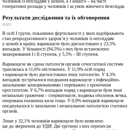
чоловіків із непліддям у шлюбі, а з іншого – на часті
генеративні розлади у чоловіків і за умов жіночого безпліддя.
Результати дослідження та їх обговорення
вгору
В осіб І групи, показники фертильності у яких відображають
стан репродуктивного здоров’я у чоловіків із непліддям
у шлюбі в країні, варикоцеле було діагностовано у 23,5%
випадків. У більшості (94,5%) з них було встановлено
захворювання І і ІІ ступеня, у 5,5% – ІІІ ступеня.
Варикоцеле як єдина патологія органів сечостатевої системи
траплялась в 11,6% обстежених. У 11,9% осіб поряд
з варикоцеле було діагностовано іншу патологію. У 4,3%
випадків зустрічалося поєднання варикоцеле з інфекційно-
запальними захворюваннями і переважно з хронічним
простатитом. У 6,7% випадків поряд з варикоцеле були інші
незапальні ураження – сперматоцеле, водянка оболонок яєчка,
оперована пахвинна кила тощо. У 0,9% випадків варикоцеле
поєднувалося із запальною і незапальною патологією статевих
органів.
Лише у 32,1% чоловіків варикоцеле було виявлено
ще до звернення до УДІР. Дві третини з них перенесли