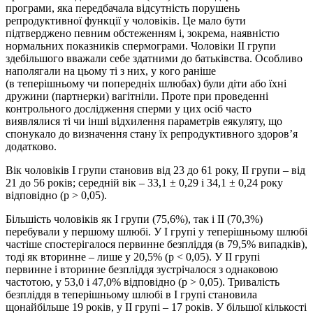
програми, яка передбачала відсутність порушень
репродуктивної функції у чоловіків. Це мало бути
підтверджено певним обстеженням і, зокрема, наявністю
нормальних показників спермограми. Чоловіки ІІ групи
здебільшого вважали себе здатними до батьківства. Особливо
наполягали на цьому ті з них, у кого раніше
(в теперішньому чи попередніх шлюбах) були діти або їхні
дружини (партнерки) вагітніли. Проте при проведенні
контрольного дослідження сперми у цих осіб часто
виявлялися ті чи інші відхилення параметрів еякуляту, що
спонукало до визначення стану їх репродуктивного здоров’я
додатково.
Вік чоловіків І групи становив від 23 до 61 року, ІІ групи – від
21 до 56 років; середній вік – 33,1 ± 0,29 і 34,1 ± 0,24 року
відповідно (р > 0,05).
Більшість чоловіків як І групи (75,6%), так і ІІ (70,3%)
перебували у першому шлюбі. У І групі у теперішньому шлюбі
частіше спостерігалося первинне безпліддя (в 79,5% випадків),
тоді як вторинне – лише у 20,5% (р < 0,05). У ІІ групі
первинне і вторинне безпліддя зустрічалося з однаковою
частотою, у 53,0 і 47,0% відповідно (р > 0,05). Тривалість
безпліддя в теперішньому шлюбі в І групі становила
щонайбільше 19 років, у ІІ групі – 17 років. У більшої кількості