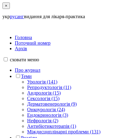
×
укр
рус
анг
видання для лікаря-практика
Головна
Поточний номер
Архів
сховати
меню
Про журнал
Теми
Урологія (141)
Репродуктологія (11)
Андрологія (15)
Сексологія (15)
Дерматовенерологія (9)
Онкоурологія (24)
Ендокринологія (3)
Нефрологія (2)
Антибіотикотерапія (1)
Міждисциплінарні проблеми (131)
Розділи