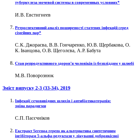
туберкулеза мочевой системы в современных условиях*
И. В. Евстигнеев
Ретроспективний аналіз поширеності статевих інфекцій серед
сімейних пар*
С. К. Джораєва, В. В. Гончаренко, Ю. В. Щербакова, О.
К. Іванцова, О. В. Щеголєва, А. Р. Бабута
Стан репродуктивного здоров’я чоловіків із безпліддям у шлюбі
М. В. Поворознюк
Зміст випуску
2-3 (33-34)
, 2019
Інфекції сечовивідних шляхів і антибіотикотерапія:
зміна парадигми
С.П. Пасєчніков
Екстракт Serenoa repens як альтернатива синтетичним
інгібіторам 5-альфа-редуктази у лікуванні доброякісної