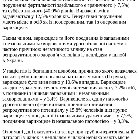
порушення фертильності здебільшого є граничного (47,5%)
та субфертильного (40,0%) рівнів. Виражені зміни
відмічаються у 12,5% чоловіків. Генеративні порушення
мають місце в осіб як із неоперованим, так і з оперованим
варикоцеле.
Таким чином, варикоцеле та його поєднання із запальними
і незапальними захворюваннями урогенітальної системи є
частою причиною негативного впливу на стан
репродуктивного здоров’я чоловіків із непліддям у шлюбі
в Україні.
У пацієнтів із безплідним шлюбом, причиною якого вважалася
тільки трубно-перитонеальна патологія у жінок (ІІ група),
варикоцеле було визначено у 10,6% випадків. Варикоцеле
як єдине ураження сечостатевої системи виявлено у 7,2% осіб,
в поєднанні з іншими запальними і незапальними
захворюваннями – у 3,4%. Варикоцеле як єдину патологію
урогенітальної сфери визнано причиною зниження
репродуктивного потенціалу у 15,8% чоловіків цієї групи;
варикоцеле у поєднанні із запальними ураженнями – у 7,5%;
поєднання варикоцеле із незапальною патологією – у 3,3%.
Отримані дані вказують на те, що при трубно-перитонеальній
патології у жінок із непліддям у шлюбі нерідко мають місце