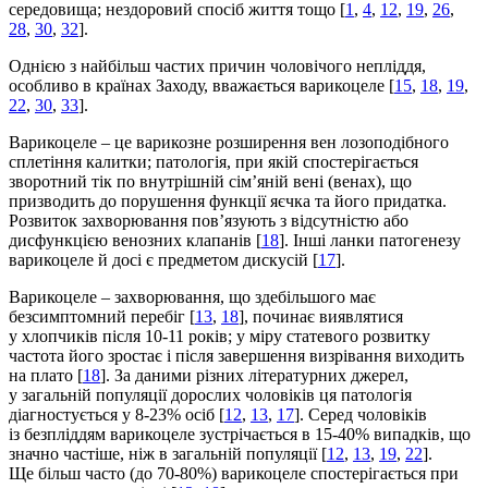
середовища; нездоровий спосіб життя тощо [
1
,
4
,
12
,
19
,
26
,
28
,
30
,
32
].
Однією з найбільш частих причин чоловічого непліддя,
особливо в країнах Заходу, вважається варикоцеле [
15
,
18
,
19
,
22
,
30
,
33
].
Варикоцеле – це варикозне розширення вен лозоподібного
сплетіння калитки; патологія, при якій спостерігається
зворотний тік по внутрішній сім’яній вені (венах), що
призводить до порушення функції яєчка та його придатка.
Розвиток захворювання пов’язують з відсутністю або
дисфункцією венозних клапанів [
18
]. Інші ланки патогенезу
варикоцеле й досі є предметом дискусій [
17
].
Варикоцеле – захворювання, що здебільшого має
безсимптомний перебіг [
13
,
18
], починає виявлятися
у хлопчиків після 10-11 років; у міру статевого розвитку
частота його зростає і після завершення визрівання виходить
на плато [
18
]. За даними різних літературних джерел,
у загальній популяції дорослих чоловіків ця патологія
діагностується у 8-23% осіб [
12
,
13
,
17
]. Серед чоловіків
із безпліддям варикоцеле зустрічається в 15-40% випадків, що
значно частіше, ніж в загальній популяції [
12
,
13
,
19
,
22
].
Ще більш часто (до 70-80%) варикоцеле спостерігається при