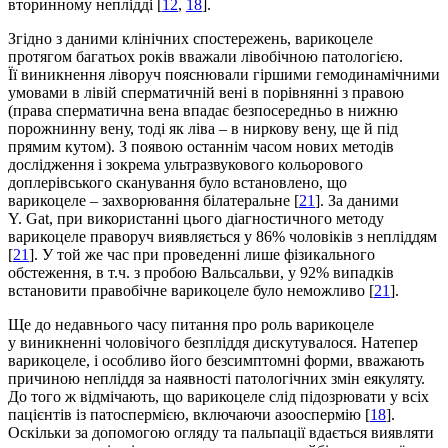
вторинному неплідді [
12
,
18
].
Згідно з даними клінічних спостережень, варикоцеле
протягом багатьох років вважали лівобічною патологією.
Її виникнення ліворуч пояснювали гіршими гемодинамічними
умовами в лівій сперматичній вені в порівнянні з правою
(права сперматична вена впадає безпосередньо в нижню
порожнинну вену, тоді як ліва – в ниркову вену, ще й під
прямим кутом). З появою останнім часом нових методів
дослідження і зокрема ультразвукового кольорового
доплерівського сканування було встановлено, що
варикоцеле – захворювання білатеральне [
21
]. За даними
Y. Gat, при використанні цього діагностичного методу
варикоцеле праворуч виявляється у 86% чоловіків з непліддям
[
21
]. У той же час при проведенні лише фізикального
обстеження, в т.ч. з пробою Вальсальви, у 92% випадків
встановити правобічне варикоцеле було неможливо [
21
].
Ще до недавнього часу питання про роль варикоцеле
у виникненні чоловічого безпліддя дискутувалося. Натепер
варикоцеле, і особливо його безсимптомні форми, вважають
причиною непліддя за наявності патологічних змін еякуляту.
До того ж відмічають, що варикоцеле слід підо­зрювати у всіх
пацієнтів із патоспермією, включаючи азооспермію [
18
].
Оскільки за допомогою огляду та пальпації вдається виявляти