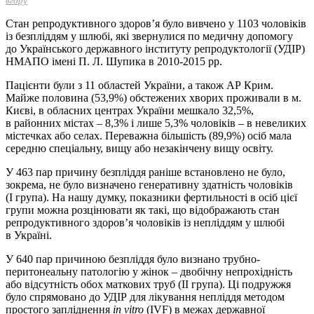
вгору
Стан репродуктивного здоров’я було вивчено у 1103 чоловіків
із безпліддям у шлюбі, які звернулися по медичну допомогу
до Українського державного інституту репродуктології (УДІР)
НМАПО імені П. Л. Шупика в 2010-2015 рр.
Пацієнти були з 11 областей України, а також АР Крим.
Майже половина (53,9%) обстежених хворих проживали в м.
Києві, в обласних центрах України мешкало 32,5%,
в районних містах – 8,3% і лише 5,3% чоловіків – в невеликих
містечках або селах. Переважна більшість (89,9%) осіб мала
середню спеціальну, вищу або незакінчену вищу освіту.
У 463 пар причину безпліддя раніше встановлено не було,
зокрема, не було визначено генеративну здатність чоловіків
(І група). На нашу думку, показники фертильності в осіб цієї
групи можна розцінювати як такі, що відображають стан
репродуктивного здоров’я чоловіків із непліддям у шлюбі
в Україні.
У 640 пар причиною безпліддя було визнано трубно-
перитонеальну патологію у жінок – двобічну непрохідність
або відсутність обох маткових труб (ІІ група). Ці подружжя
було спрямовано до УДІР для лікування непліддя методом
простого запліднення
in vitro
(IVF) в межах державної