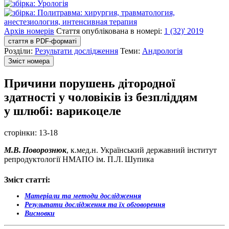
Архів номерів
Стаття опублікована в номері:
1 (32)' 2019
стаття в PDF-форматі
Розділи:
Результати дослідження
Теми:
Андрологія
Зміст номера
Причини порушень дітородної
здатності у чоловіків із безпліддям
у шлюбі: варикоцеле
сторінки:
13-18
М.В. Поворознюк
, к.мед.н. Український державний інститут
репродуктології НМАПО ім. П.Л. Шупика
Зміст статті:
Матеріали та методи дослідження
Результати дослідження та їх обговорення
Висновки