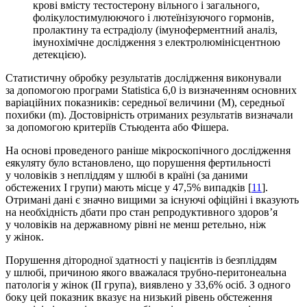
крові вмісту тестостерону вільного і загального,
фолікулостимулюючого і лютеїнізуючого гормонів,
пролактину та естрадіолу (імуноферментний аналіз,
імунохімічне дослідження з електролюмінісцентною
детекцією).
Статистичну обробку результатів дослідження виконували
за допомогою програми Statistica 6,0 із визначенням основних
варіаційних показників: середньої величини (М), середньої
похибки (m). Достовірність отриманих результатів визначали
за допомогою критеріїв Стьюдента або Фішера.
На основі проведеного раніше мікроскопічного дослідження
еякуляту було встановлено, що порушення фертильності
у чоловіків з непліддям у шлюбі в країні (за даними
обстежених І групи) мають місце у 47,5% випадків [
11
].
Отримані дані є значно вищими за існуючі офіційні і вказують
на необхідність дбати про стан репродуктивного здоров’я
у чоловіків на державному рівні не менш ретельно, ніж
у жінок.
Порушення дітородної здатності у пацієнтів із безпліддям
у шлюбі, причиною якого вважалася трубно-перитонеальна
патологія у жінок (ІІ група), виявлено у 33,6% осіб. З одного
боку цей показник вказує на низький рівень обстеження