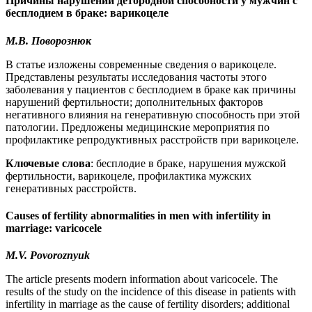
Причины нарушений детородной способности у мужчин с
бесплодием в браке: варикоцеле
М.В. Поворознюк
В статье изложены современные сведения о варикоцеле.
Представлены результаты исследования частоты этого
заболевания у пациентов с бесплодием в браке как причины
нарушений фертильности; дополнительных факторов
негативного влияния на генеративную способность при этой
патологии. Предложены медицинские мероприятия по
профилактике репродуктивных расстройств при варикоцеле.
Ключевые слова
: бесплодие в браке, нарушения мужской
фертильности, варикоцеле, профилактика мужских
генеративных расстройств.
Causes of fertility abnormalities in men with infertility in
marriage: varicocele
M.V. Povoroznyuk
The article presents modern information about varicocele. The
results of the study on the incidence of this dise­ase in patients with
infertility in marriage as the cause of fertility disorders; additional