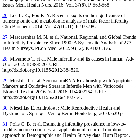
Issues Ment Health Nurs. 2016. Vol. 37(8). P. 563-568.
26
. Lee L. K., Foo K. Y. Recent insights on the significance of
transcriptomic and metabolomic analysis of male factor infertility.
Clin Biochem. 2014. Vol. 47(10-11). P. 973-982.
27
. Mascarenhas M. N. et al. National, Regional, and Global Trends
in Infertility Prevalence Since 1990: A Systematic Analysis of 277
Health Surveys. PLoS Med. 2012. 9 (12). P. e1001356.
28
. Miyamoto T. et al. Male infertility and its causes in human. Adv
Urol. 2012. ID384520. URL:
http://dx.doi.org/10.1155/2012/384520.
29
. Mostafa T. et al. Seminal miRNA Relationship with Apoptotic
Markers and Oxidative Stress in Infertile Men with Varicocele.
Biomed Res Int. 2016. Vol. 2016. ID4302754. URL:
http://dx.doi.org/10.1155/2016/4302754.
30
. Nieschlag E. Andrology: Male Reproductive Health and
Dysfunction. Springer-Verlag Berlin Heidelberg, 2010. 629 p.
31
. Polis C. B. et al. Estimating infertility prevalence in low-to-
middle-income countries: an application of a current duration
approach to Demographic and Health Survey data. Hum Reprod.