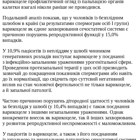
варикоцеле профілактичний огляд із пальпацією органів
калитки взагалі ніколи раніше не проводився.
Подальший аналіз показав, що у чоловіків із безплідним
шлюбом в країні (за результатами спермограм осіб І групи)
варикоцеле як єдине захворювання сечостатевої системи є
причиною порушень репродуктивної функції у 15,0%
випадків.
У 10,9% пацієнтів із непліддям у шлюбі чинником
генеративних розладів виступає варикоцеле у поєднанні
з інфекційно-запальними ураженнями урогенітальної сфери.
Проведення протизапальної терапії у цих осіб призводить
зазвичай до покращення показників спермограми або навіть
до їх нормалізації, що свідчить про суттєвий негативний
вплив на стан чоловічої фертильності не тільки варикоцеле,
а й запальної патології.
Частою причиною порушень дітородної здатності у чоловіків
за безпліддя у шлюбі (у 10,4% випадків) є також поєднання
варикоцеле з іншими незапальними ураженнями. Однак
виокремити внесок як варикоцеле, так й інших захворювань
у розвиток репродуктивної неспроможності є маломожливим.
У пацієнтів із варикоцеле, а також з його поєднанням
із запальною та незапальною патологією сечостатевої системи