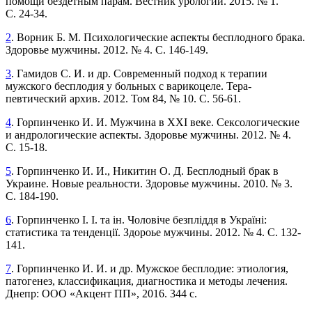
помощи бездетным парам. Вестник урологии. 2015. № 1.
С. 24-34.
2
. Ворник Б. М. Психологические аспекты бесплодного брака.
Здоровье мужчины. 2012. № 4. С. 146-149.
3
. Гамидов С. И. и др. Современный подход к терапии
мужского бесплодия у больных с варикоцеле. Тера­
певтический архив. 2012. Том 84, № 10. С. 56-61.
4
. Горпинченко И. И. Мужчина в ХХI веке. Сексо­логические
и андрологические аспекты. Здоровье мужчины. 2012. № 4.
С. 15-18.
5
. Горпинченко И. И., Никитин О. Д. Бес­плодный брак в
Украине. Новые реальности. Здоровье мужчины. 2010. № 3.
С. 184-190.
6
. Горпинченко І. І. та ін. Чоловіче безпліддя в Україні:
статистика та тенденції. Здороье мужчины. 2012. № 4. С. 132-
141.
7
. Горпинченко И. И. и др. Мужское бесплодие: этиология,
патогенез, классификация, диагностика и методы лечения.
Днепр: ООО «Акцент ПП», 2016. 344 с.