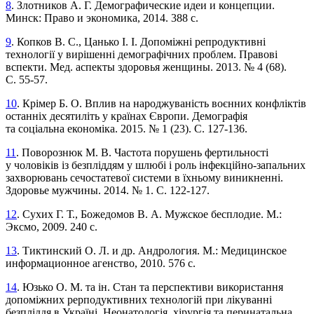
8
. Злотников А. Г. Демографические идеи и концепции.
Минск: Право и экономика, 2014. 388 с.
9
. Копков В. С., Цанько І. І. Допоміжні репродуктивні
технології у вирішенні демографічних проблем. Правові
вспекти. Мед. аспекты здоровья женщины. 2013. № 4 (68).
С. 55-57.
10
. Крімер Б. О. Вплив на народжуваність воєнних конфліктів
останніх десятиліть у країнах Європи. Демографія
та соціальна економіка. 2015. № 1 (23). С. 127-136.
11
. Поворознюк М. В. Частота порушень фертильності
у чоловіків із безпліддям у шлюбі і роль інфекційно-запальних
захворювань сечостатевої системи в їхньому виникненні.
Здоровье мужчины. 2014. № 1. С. 122-127.
12
. Сухих Г. Т., Божедомов В. А. Мужское бесплодие. М.:
Эксмо, 2009. 240 с.
13
. Тиктинский О. Л. и др. Андрология. М.: Медицинское
информационное агенство, 2010. 576 с.
14
. Юзько О. М. та ін. Стан та перспективи використання
допоміжних рерподуктивних технологій при лікуванні
безпліддя в Україні. Неонатологія, хірургія та перинатальна