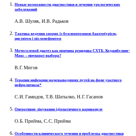
Новые возможности диагностики и лечения урологических
заболеваний
А.В. Шуляк, И.В. Радьков
Тактика ведення хворих із безсимптомною бактеріурією,
циститом і пієлонефритом
Мочесолевой диатез как причина рецидива СХТБ. Кеджибелинг-
Макс – ​препарат выбора?
В. Г. Мигов
Терапия инфекции мочевыводящих путей на фоне уратного
нефролитиаза*
С. И. Гамидов, Т. В. Шатылко, Н. Г. Гасанов
Оперативне лікування ідіопатичного варикоцеле
О. Б. Прийма, С. С. Прийма
Особенности клинического течения и проблемы диагностики