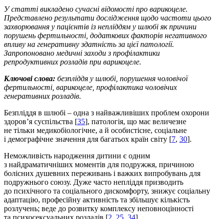
У статті викладено сучасні відомості про варикоцеле.
Представлено
результати дослідження щодо частоти цього
захворювання у пацієнтів із
непліддям у шлюбі як причини
порушень фертильності, додаткових факторів
негативного
впливу на генеративну здатність за цієї патології.
Запропоновано медичні
заходи з профілактики
репродуктивних розладів при варикоцеле.
Ключові слова:
безпліддя у
шлюбі, порушення чоловічої
фертильності, варикоцеле, профілактика чоловічих
генеративних розладів.
Безпліддя в шлюбі – одна з найважливіших проблем охорони
здоров’я суспільства [
35
], патологія, що має величезне
не тільки медико­біологічне, а й особистісне, соціальне
і демографічне значення для багатьох країн світу [
7
,
30
].
Неможливість народження дитини є одним
з найдраматичніших моментів для подружжя, причиною
болісних душевних переживань і важких випробувань для
подружнього союзу. Дуже часто непліддя призводить
до психічного та соціального дискомфорту, знижує соціальну
адаптацію, професійну активність та збільшує кількість
розлучень; веде до розвитку комплексу неповноцінності
та психосексуальних розладів [
2
,
25
,
34
].