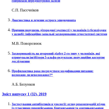
гіперплазії передміхурової залози
С.П. Пасєчніков
Диагностика и лечение острого эпидидимита
Причини порушень дітородної здатності у чоловіків із безпліддям
у шлюбі: інфекційно-запальні захворювання сечостатевої системи
М.В. Поворознюк
Захворюваність на цукровий діабет 2-го типу у чоловіків, які
отримували інгібітори 5-альфа-редуктази: популяційне когортне
дослідження
Профилактика рака посредством модификации питания:
возможно ли невозможное?*
А.Б. Бизунков
Зміст випуску
1 (32)
, 2019
Застосування антибіотиків в урології: огляд рекомендацій згідно
із сучасними європейськими, британськими та американськими