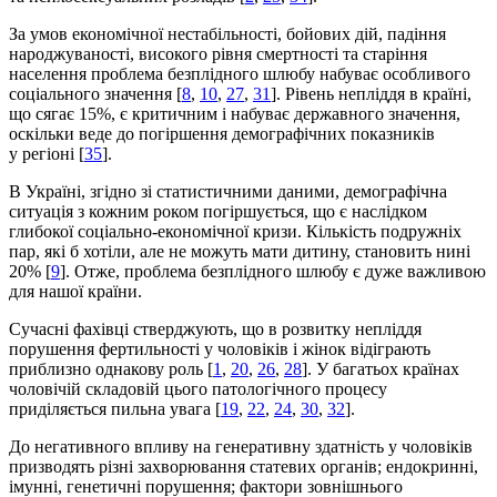
За умов економічної нестабільності, бойових дій, падіння
народжуваності, високого рівня смертності та старіння
населення проблема безплідного шлюбу набуває особливого
соціального значення [
8
,
10
,
27
,
31
]. Рівень непліддя в країні,
що сягає 15%, є критичним і набуває державного значення,
оскільки веде до погіршення демографічних показників
у регіоні [
35
].
В Україні, згідно зі статистичними даними, демографічна
ситуація з кожним роком погіршується, що є наслідком
глибокої соціально-економічної кризи. Кількість подружніх
пар, які б хотіли, але не можуть мати дитину, становить нині
20% [
9
]. Отже, проблема безплідного шлюбу є дуже важливою
для нашої країни.
Сучасні фахівці стверджують, що в розвитку непліддя
порушення фертильності у чоловіків і жінок відіграють
приблизно однакову роль [
1
,
20
,
26
,
28
]. У багатьох країнах
чоловічій складовій цього патологічного процесу
приділяється пильна увага [
19
,
22
,
24
,
30
,
32
].
До негативного впливу на генеративну здатність у чоловіків
призводять різні захворювання статевих органів; ендокринні,
імунні, генетичні порушення; фактори зовнішнього