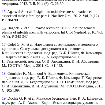
медицина. 2012. Т. II, № 4 (6). С. 26-30.
15
. Agarwal A. et al. Insight into oxidative stress in varicocele-
associated male infertility: part 1. Nat Rev Urol. 2012. Vol. 9 (12).
P. 678-690.
16
. Bagheri V. et al. Elevated levels of S100A12 in the seminal
plasma of infertile men with varicocele. Int Urol Nephrol. 2016. Vol.
48(3). P. 343-347.
17
. Colpi G. M. et al. Нарушения артериального и венозного
кровотока. Сексуальная дисфункция и варикоцеле.
Клиническая андрология: под. ред. В.-Б. Шилла, Ф. Комхаира,
Т. Харгрива: пер. с англ. Д. А. Бедретдиновой, Т.
Н. Гармановой; под ред. О. И. Аполихина, И. И. Абдуллина.
М.: ГЭОТАР-Медиа, 2011. С. 431-442.
18
. Comhaire F., Mahmoud A. Варикоцеле. Клиническая
андрология: под. ред. В.-Б. Шилла, Ф. Комхаира, Т. Харгрива:
пер. с англ. Д. А. Бедретдиновой, Т. Н. Гармановой; под ред.
О. И. Аполихина, И. И. Абдуллина. М.: ГЭОТАР-Медиа, 2011.
С. 105-109.
19
. Dochle G. R. et al. Мужское бесплодие: пер. К. А. Ширанов:
науч. ред. А. С. Акопян. Европейская ассоциация урологов,