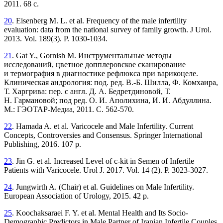
2011. 68 с.
20
. Eisenberg M. L. et al. Frequency of the male infertility
evaluation: data from the national survey of family growth. J Urol.
2013. Vol. 189(3). P. 1030-1034.
21
. Gat Y., Gornish M. Инструментальные методы
исследований, цветное допплеровское сканирование
и термография в диагностике рефлюкса при варикоцеле.
Клиническая андрология: под. ред. В.-Б. Шилла, Ф. Комхаира,
Т. Харгрива: пер. с англ. Д. А. Бедретдиновой, Т.
Н. Гармановой; под ред. О. И. Аполихина, И. И. Абдуллина.
М.: ГЭОТАР-Медиа, 2011. С. 562-570.
22
. Hamada A. et al. Varicocele and Male Infertility. Current
Concepts, Controversies and Consensus. Springer International
Publishing, 2016. 107 p.
23
. Jin G. et al. Increased Level of c-kit in Semen of Infertile
Patients with Varicocele. Urol J. 2017. Vol. 14 (2). P. 3023-3027.
24
. Jungwirth A. (Chair) et al. Guidelines on Male Infertility.
European Association of Urology, 2015. 42 p.
25
. Koochaksaraei F. Y. et al. Mental Health and Its Socio-
Demographic Predictors in Male Partner of Iranian Infertile Couples.