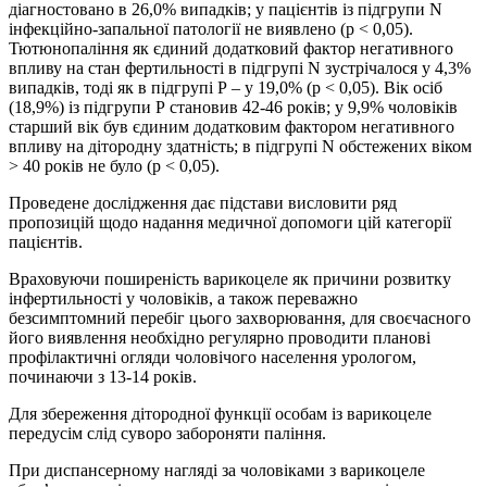
діагностовано в 26,0% випадків; у пацієнтів із підгрупи N
інфекційно-запальної патології не виявлено (p < 0,05).
Тютюнопаління як єдиний додатковий фактор негативного
впливу на стан фертильності в підгрупі N зустрічалося у 4,3%
випадків, тоді як в підгрупі Р – у 19,0% (p < 0,05). Вік осіб
(18,9%) із підгрупи Р становив 42-46 років; у 9,9% чоловіків
старший вік був єдиним додатковим фактором негативного
впливу на дітородну здатність; в підгрупі N обстежених віком
> 40 років не було (p < 0,05).
Проведене дослідження дає підстави висловити ряд
пропозицій щодо надання медичної допомоги цій категорії
пацієнтів.
Враховуючи поширеність варикоцеле як причини розвитку
інфертильності у чоловіків, а також переважно
безсимптомний перебіг цього захворювання, для своєчасного
його виявлення необхідно регулярно проводити планові
профілактичні огляди чоловічого населення урологом,
починаючи з 13-14 років.
Для збереження дітородної функції особам із варикоцеле
передусім слід суворо забороняти паління.
При диспансерному нагляді за чоловіками з варикоцеле