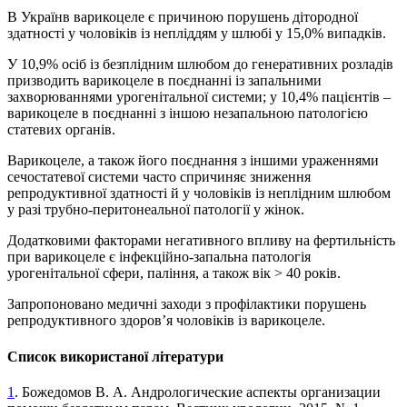
В Українв варикоцеле є причиною порушень дітородної
здатності у чоловіків із непліддям у шлюбі у 15,0% випадків.
У 10,9% осіб із безплідним шлюбом до генеративних розладів
призводить варикоцеле в поєднанні із запальними
захворюваннями урогенітальної системи; у 10,4% пацієнтів –
варикоцеле в поєднанні з іншою незапальною патологією
статевих органів.
Варикоцеле, а також його поєднання з іншими ураженнями
сечостатевої системи часто спричиняє зниження
репродуктивної здатності й у чоловіків із неплідним шлюбом
у разі трубно-перитонеальної патології у жінок.
Додатковими факторами негативного впливу на фертильність
при варикоцеле є інфекцій­но-запальна патологія
урогенітальної сфери, паління, а також вік > 40 років.
Запропоновано медичні заходи з профілактики порушень
репродуктивного здоров’я чоловіків із варикоцеле.
Список використаної літератури
1
. Божедомов В. А. Андрологические аспекты организации