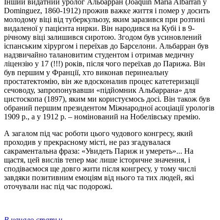
Інший видатний уролог Альбарран (Joaquin Maria Albarran y
Dominguez, 1860-1912) прожив важке життя і помер у досить
молодому віці від туберкульозу, яким заразився при розтині
видаленої у пацієнта нирки. Він народився на Кубі і в 9-
річному віці залишився сиротою. Згодом був усиновлений
іспанським хірургом і переїхав до Барселони. Альбарран був
надзвичайно талановитим студентом і отримав медичну
ліцензію у 17 (!!!) років, після чого переїхав до Парижа. Він
був першим у Франції, хто виконав перинеальну
простатектомію, він же вдосконалив процес катетеризації
сечоводу, запропонувавши «підйомник Альбаррана» для
цистоскопа (1897), яким ми користуємось досі. Він також був
обраний першим президентом Міжнародної асоціації урологів
1909 р., а у 1912 р. – номінований на Нобелівську премію.
А загалом під час роботи цього чудового конгресу, який
проходив у прекрасному місті, не раз згадувалася
сакраментальна фраза: «Увидеть Париж и умереть»... На
щастя, цей вислів тепер має лише історичне значення, і
сподіваємося ще довго жити після конгресу, у тому числі
завдяки позитивним емоціям від нього та тих людей, які
оточували нас під час подорожі.
В начало статьи