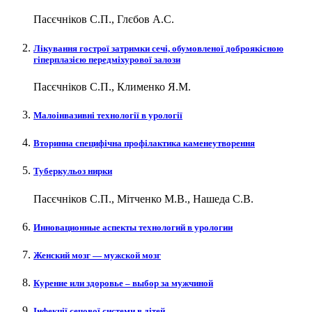
Пасєчніков С.П., Глєбов А.С.
Лікування гострої затримки сечі, обумовленої доброякісною
гіперплазією передміхурової залози
Пасєчніков С.П., Клименко Я.М.
Малоінвазивні технології в урології
Вторинна специфічна профілактика каменеутворення
Туберкульоз нирки
Пасєчніков С.П., Мітченко М.В., Нашеда С.В.
Инновационные аспекты технологий в урологии
Женский мозг — мужской мозг
Курение или здоровье – выбор за мужчиной
Інфекції сечової системи в дітей