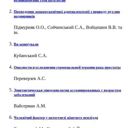
возникновения этой патологии
Проведення лапароскопічної адреналектомії з приводу пухлин
наднирників
Підмурняк О.О., Собчинський С.А., Войцешин В.В. та
ін.
Ви запитували
Кубанський С.А.
Опасности и осложнения гормональной терапии рака простаты
Переверзев А.С.
Эпигенетическая эпидемиология ассоциированных с возрастом
заболеваний
Вайсерман А.М.
Чоловічий фактор у патогенезі жіночого непліддя