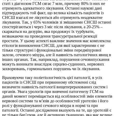
статі з діагнозом ГСМ сягає 7 млн, причому 80% із них не
отримують адекватного лікування. Останні наукові дані
підтверджують той факт, що велика кількість пацієнтів із
СНСШ взагалі не лікуються або отримують неадекватне
лікування. Так, у 65% чоловіків зі змішаними СНСШ останні
спостерігаються
і через 3 міс після лікування, а 20-25% –
скаржаться на дизурію, яка продовжує їх турбувати,
незважаючи на проведення трансуретральної резекції
простати. У цьому аспекті важливе значення має комплексна
етіологія виникнення СНСШ, для якої характерними є не
тільки структурні і функціональні зміни передміхурової
залози, сечового міхура, але й наявність патологічних явищ в
інших органах. Так, наприклад, порушення сечовипускання
можуть виникати внаслідок серцево-судинних, нервових
захворювань, гормональних порушень чи їх лікування.
Враховуючи таку поліетіологічність цієї патології, в усіх
пацієнтів із СНСШ при первинному обстеженні слід
визначити наявність патології вищеперерахованих систем і
органів. Увага урологів при вивченні патогенезу ГСМ на
даний момент переміщається від особливостей змін елементів
нервової системи та м’язів до особливостей уротелію і його
ролі у функціонуванні сечового міхура в нормі та при
патології. Останні дослідження вказують на те, що уротелій є
не тільки бар’єром, але й активною тканиною, яка має велике