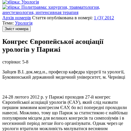
Архів номерів
Стаття опублікована в номері:
1 (3)' 2012
Теми:
Урологія
Зміст номера
Конгрес Європейської асоціації
урологів у Парижі
сторінки:
5-8
Зайцев В.І. док.мед.н., професор кафедра хірургії та урології,
Буковинський державний медичний університет, м. Чернівці
24-28 лютого 2012 р. у Парижі проходив 27-й конгрес
Європейської асоціації урологів (ЄАУ), який слід назвати
першим зимовим конгресом ЄАУ, бо всі попередні проходили
навесні. Можливо, тому що Париж за статистикою є найбільш
популярним місцем для великих конгресів та симпозіумів і в
несезонний період легше його організувати. Однак через це
урологи втратили можливість милуватися весняним