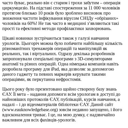
часто буває, реально він є старим і трохи забутим – операція
циркумцизіо. На підставі спостереження за 11 000 чоловіків
протягом близько 10 років було зроблено висновок про
зниження частоти інфікування вірусом СНІДу «обрізаних»
чоловіків на 60%! Не так часто в медицині з’являються такі
прості та ефективні методи профілактики захворювань.
Цікаві новинки зустрічаються також у галузі навчання
урологів. Цьогоріч можна було побачити найбільшу кількість
різноманітних тренажерів операцій та маніпуляцій як
реальних, так і віртуальних. Одразу декілька розробників
запропонували спеціальні програми з 3D-симуляторами
анатомії та різних операцій. Одна німецька компанія навіть
розробила програму для iPad, яка дозволяє за допомогою
даного гаджету та певних маркерів керувати такими
операціями, як перкутанна нефростомія.
Цього року було презентовано щойно створену базу знань
ЄАУ. Її мета – надання допомоги всім урологам в доступі до
найновіших протоколів ЄАУ, публікацій, курсів навчання, а
надалі – і до відеоматеріалів бібліотеки ЄАУ. Даний сайт
(www.eauknowledgebase.org) зовсім недавно запущено, і його
вдосконалення триває. І це, на мою думку, є надзвичайно
важливим для всіх фахівців-урологів.