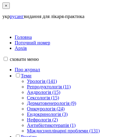
×
укр
рус
анг
видання для лікаря-практика
Головна
Поточний номер
Архів
сховати
меню
Про журнал
Теми
Урологія (141)
Репродуктологія (11)
Андрологія (15)
Сексологія (15)
Дерматовенерологія (9)
Онкоурологія (24)
Ендокринологія (3)
Нефрологія (2)
Антибіотикотерапія (1)
Міждисциплінарні проблеми (131)
Розділи