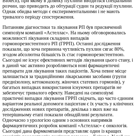
Biotech), при якому в ділянку пухлини вводиться спеціальний
розчин, що приводить до обтурації судин та редукції пухлини.
Однак обидва методи є експериментальними і не мають
тривалого періоду спостереження.
Питанням діагностики та лікування РП був присвячений
симпозіум компанії
«
Астеллас
»
. На ньому обговорювались
можливості лікування складних випадків
гормонорезистентного РП (ГРРП). Останні дослідження
показали, що хоча первинна чутливість пухлин сягає 80%,
згодом абсолютна більшість їх стає гормонорезистентною.
Сьогодні не існує ефективних методів лікування цього стану, і
в даний час активно розробляються нові фармацевтичні
препарати для лікування таких пацієнтів. Хоча певне місце
залишається за традиційними лікарськими засобами (групи
преднізолону, кетоконазолу, жіночих статевих гормонів), у
багатьох випадках використання існуючих препаратів не
забезпечує тривалого ефекту. Наведені на симпозіумі
практичні випадки лікування ГРРП свідчать, що часто єдиним
варіантом реальної допомоги пацієнтам є їх участь у клінічних
дослідженнях нових препаратів, декілька з яких вже на
теперішньому етапі показали обнадійливі результати.
Одночасно з урологією одним з основних напрямків
фармацевтичних розробок компанії «Астеллас» є онкологія.
Сьогодні дана фармкомпанія представляє один із кращих