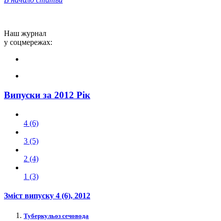
Наш журнал
у соцмережах:
Випуски за 2012 Рік
4 (6)
3 (5)
2 (4)
1 (3)
Зміст випуску
4 (6)
, 2012
Туберкульоз сечовода