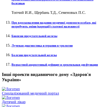
болезнью
Топчий И.И., Щербань Т.Д., Семеновых П.С.
Про вдосконалення надання медичної допомоги особам, які
потребують зміни (корекції) статевої належності
Биопсия предстательной железы
Лучевая диагностика и терапия в урологии
Болезни предстательной железы
Возрастной андрогенный дефицит и эректильная дисфункция
Інші проекти видавничого дому «Здоров'я
України»
Спеціалізований медичний портал
Дитячий лікар