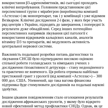
використання
β
3
-адреноміметиків, які сьогодні проходять
клінічні випробування. Головним представником цієї
перспективної групи є мірабегрон (виробництва компанії
«Астеллас») як монопрепарат, так і у комбінації з уже відомим
Везікаром. Клінічні дослідження 2-ї фази, у яких бере участь
ряд центрів з України, підходять до завершення, і попередні їх
результати дуже обнадійливі. Серед інших потенційно
перспективних напрямків лікування цієї патології є
використання відкривачів кальцієвих каналів, аналогів
вітаміну D
3
та препаратів, які модулюють активність
центральної нервової системи.
Важливість подальшої розробки питань діагностики та
лікування СНСШ було підтверджено високою оцінкою
спільної роботи голландських та німецьких учених з
дослідження гіпоактивності детрузора – стану недооціненого
та практично не вивченого. Ця робота отримала найбільш
престижний грант з урології (від компанії
«Астеллас») –
300
000 дол. США. Упевнений, що така вагома фінансова
підтримка буде стимулювати дослідників на подальші наукові
здобутки.
Іншим цікавим повідомленням стало оголошення результатів
дослідження африканських урологів, у якому було відкрито
новий ефективний метод профілактики СНІДу. Однак, як це