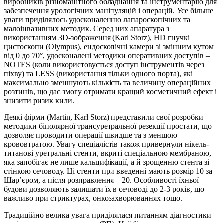
виробників різноманітного обладнання та інструментарію для
забезпечення урологічних маніпуляцій і операцій. Усе більше
уваги приділялось удосконаленню лапароскопічних та
малоінвазивних методик. Серед них апаратура з
використанням 3D-зображення (Karl Storz), HD гнучкі
цистоскопи (Olympus), ендоскопічні камери зі змінним кутом
від 0 до 70°, удосконалені методики оперативних доступів –
NOTES (коли використовується доступ інструментів через
піхву) та LESS (використання тільки одного порта), які
максимально зменшують кількість та величину операційних
розтинів, що дає змогу отримати кращий косметичний ефект і
знизити ризик кили.
Деякі фірми (Martin, Karl Storz) представили свої розробки
методики біполярної трансуретральної резекції простати, що
дозволяє проводити операції швидше та з меншою
крововтратою. Увагу спеціалістів також привернули нікель-
титанові уретральні стенти, вкриті спеціальною мембраною,
яка запобігає не лише кальцифікації, а й зрощенню стента зі
стінкою сечоводу. Ці стенти при введенні мають розмір 10 за
Шар’єром, а після розправлення – 20. Особливості їхньої
будови дозволяють залишати їх в сечоводі до 2-3 років, що
важливо при стриктурах, онкозахворюваннях тощо.
Традиційно велика увага приділялася питанням діагностики