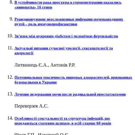
В устойчивости рака простаты к гормонотерапии оказались
«виноваты» 16 генов
Рецидивирующие неосложненные инфекции мочевыводящих
путей – роль иммунопрофилактики
Зв’язок між цукровим діабетом і чоловічою фертильністю
Актуальні питання сучасної урології, сексопатології та
андрології
Литвинець Є.А., Антонів Р.Р.
Потенциальная токсичность пищевых азокрасителей, признанных
безопасными в Украине
Лечение недержания мочи после радикальной простатэктомии
Переверзев А.С.
Особливості сексуальності та структура інфекцій, що
передаються статевим шляхом, в осіб старше 60 років
Чінов Г.П., Нагорний О.Є.