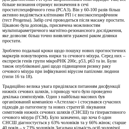
більше визнання отримує визначення в сечі
простатспецифічного гена (PCA3). Він у 60-100 разів більш
активно виділяється клітинами РП і є високоспецифічним
(тест Progensa). Забір сечі проводиться після масажу простати.
Цікавою була доповідь, присвячена можливостям
мультипараметричного магнітно-резонансного дослідження,
яке дозволяє більш точно виявляти уражені раком ділянки
простати.
Зроблено подальші кроки щодо пошуку нових прогностичних
маркерів новоутворень нирки та сечового міхура. Серед них –
експресія генів групи мікроРНК 200с, р53, р63 та ін. Були
також опубліковані дані щодо підвищення ризику раку
сечового міхура при інфікуванні вірусом папіломи людини
(типи 16 та 18).
Традиційно велика увага приділялася питанням дисфункції
нижніх сечових шляхів, з приводу чого було проведено
декілька симпозіумів. Один з найбільш масових був
організований компанією
«
Астеллас
»
і стосувався сучасних
підходів до патогенезу та нових стратегій лікування
симптомів нижніх сечових шляхів (СНСШ) та гіперактивного
сечового міхура (ГСМ). Було зазначено, що хоча б один
СНСШ діагностується у 63% чоловіків та у 66% жінок; старше
40 років – у 73% чоловіків Загальна кількість осіб чоловічої