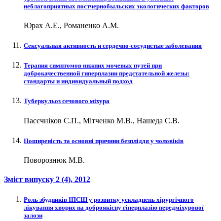
неблагоприятных постчернобыльских экологических факторов
Юрах А.Е., Романенко А.М.
Сексуальная активность и сердечно‑сосудистые заболевания
Терапия симптомов нижних мочевых путей при
доброкачественной гиперплазии предстательной железы:
стандарты и индивидуальный подход
Туберкульоз сечового міхура
Пасєчніков С.П., Мітченко М.В., Нашеда С.В.
Поширеність та основні причини безпліддя у чоловіків
Поворознюк М.В.
Зміст випуску
2 (4)
, 2012
Роль збудників ІПСШ у розвитку ускладнень хірургічного
лікування хворих на доброякісну гіперплазію передміхурової
залози