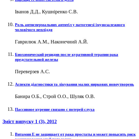
Іванов Д.Д., Кушніренко С.В.
Роль антиспермальних антитіл у патогенезі імунозалежного
чоловічого непліддя
Гаврилюк А.М., Наконечний А.Й.
Биохимический рецидив после куративной терапии рака
предстательной железы
Переверзев А.С.
Аспекти діагностики та лікування малих ниркових новоутворень
Банира О.Б., Строй О.О., Шуляк О.В.
Пассивное курение связано с потерей слуха
Зміст випуску
1 (3)
, 2012
Витамин Е не защищает от рака простаты и может повысить риск