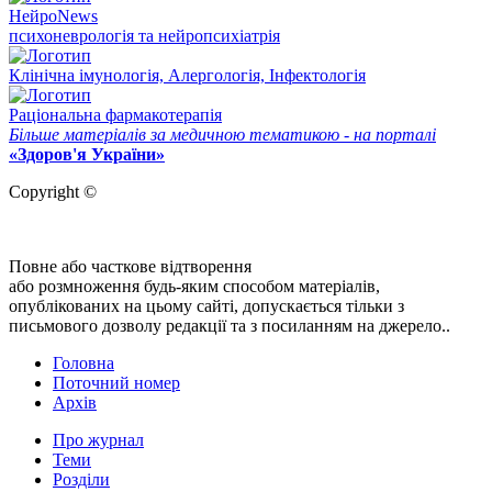
НейроNews
психоневрологія та нейропсихіатрія
Клінічна імунологія, Алергологія, Інфектологія
Раціональна фармакотерапія
Більше матеріалів за медичною тематикою - на порталі
«Здоров'я України»
Copyright ©
Повне або часткове відтворення
або розмноження будь-яким способом матеріалів,
опублікованих на цьому сайті, допускається тільки з
письмового дозволу редакції та з посиланням на джерело..
Головна
Поточний номер
Архів
Про журнал
Теми
Розділи