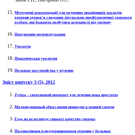
Методичні рекомендації для медичних працівників закладів
охорони здоров`я з надання лікувально-профілактичної допомоги
особам, які бажають позбутися залежності від тютюну
Нарушения мочеиспускания
Урологія
Практическая урология
Половые расстройства у мужчин
Зміст випуску
3 (5)
, 2012
Zytiga – сверхновый препарат для лечения рака простаты
Малоподвижный образ жизни приводит к ранней смерти
Езда на велосипеде снижает качество спермы
Паллиативная и поддерживающая терапия у больных