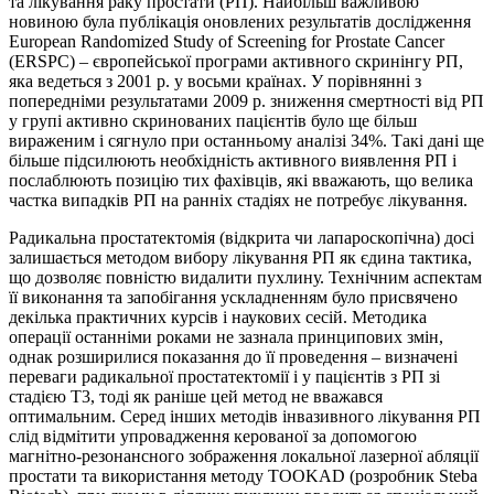
та лікування раку простати (РП). Найбільш важливою
новиною була публікація оновлених результатів дослідження
European Randomized Study of Screening for Prostate Cancer
(ERSPC) – європейської програми активного скринінгу РП,
яка ведеться з 2001 р. у восьми країнах. У порівнянні з
попередніми результатами 2009 р. зниження смертності від РП
у групі активно скринованих пацієнтів було ще більш
вираженим і сягнуло при останньому аналізі 34%. Такі дані ще
більше підсилюють необхідність активного виявлення РП і
послаблюють позицію тих фахівців, які вважають, що велика
частка випадків РП на ранніх стадіях не потребує лікування.
Радикальна простатектомія (відкрита чи лапароскопічна) досі
залишається методом вибору лікування РП як єдина тактика,
що дозволяє повністю видалити пухлину. Технічним аспектам
її виконання та запобігання ускладненням було
присвячено
декілька практичних курсів і
наукових
сесій. Методика
операції останніми роками не зазнала принципових змін,
однак розширилися показання до її проведення – визначені
переваги радикальної простатектомії і у пацієнтів з РП зі
стадією Т3, тоді як раніше цей метод не вважався
оптимальним. Серед інших методів інвазивного лікування РП
слід відмітити упровадження керованої за допомогою
магнітно-резонансного зображення локальної лазерної абляції
простати та використання методу TOOKAD (розробник Steba