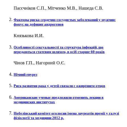
Пасєчніков С.П., Мітченко М.В., Нашеда С.В.
Факторы риска сердечно-сосудистых заболеваний у мужчин:
фокус на дефицит андрогенов
Князькова И.И.
Особливості сексуальності та структура інфекцій, що
передаються статевим шляхом, в осіб старше 60 років
Чінов Г.П., Нагорний О.Є.
Нічний енурез
Риск развития рака у детей связали с ожирением отцов
Американские ученые предложили отменить лекции в
медицинских институтах
Нобелівський комітет оголосив імена лауреатів премії у галузі
фізіології та медицини 2012 р.