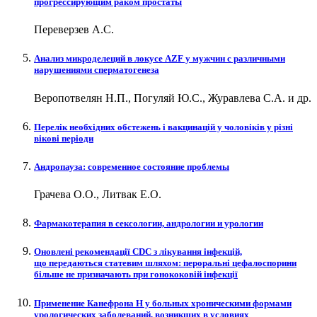
прогрессирующим раком простаты
Переверзев А.С.
Анализ микроделеций в локусе AZF у мужчин с различными
нарушениями сперматогенеза
Веропотвелян Н.П., Погуляй Ю.С., Журавлева С.А. и др.
Перелік необхідних обстежень і вакцинацій у чоловіків у різні
вікові періоди
Андропауза: современное состояние проблемы
Грачева О.О., Литвак Е.О.
Фармакотерапия в сексологии, андрологии и урологии
Оновлені рекомендації CDC з лікування інфекцій,
що передаються статевим шляхом: пероральні цефалоспорини
більше не призначають при гонококовій інфекції
Применение Канефрона Н у больных хроническими формами
урологических заболеваний, возникших в условиях