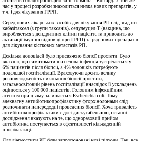
агоністів гонадотропін-рилізинг гормона – Елігард. У той же
час у процесі розробки знаходиться низка нових препаратів, у
т.ч. і для лікування ГРРП.
Серед нових лікарських засобів для лікування РП слід згадати
кабазітаксел (з групи таксанів), сепулеуцел-Т (вакцина, що
виробляється з дендритних клітин пацієнта та приводить до
активації імунної відповіді при ГРРП) та ряд нових препаратів
для лікування кісткових метастазів РП.
Декілька доповідей було присвячено біопсії
простати
. Було
вказано, що симптоматична сечова інфекція зустрічається у
6% пацієнтів після біопсії, а 4% чоловіків потребують
подальшої госпіталізації. Враховуючи досить велику
розповсюдженість виконання біопсії простати,
загальносвітовий рівень госпіталізації внаслідок її ускладнень
оцінюється у 100 000 пацієнтів. Головним інфекційним
агентом при цьому залишається
Escherichia coli
. Тому
адекватну антибіотикопрофілактику фторхінолонами слід
розпочинати напередодні проведення біопсії. Хоча тривалість
антибіотикопрофілактики є досі дискутабельною, останні
дослідження вказують на те, що одноразовий прийом
антибіотика поступається в ефективності кількаденній
профілактиці.
Для діагностики РП були запропоновані нові підходи. Так, все