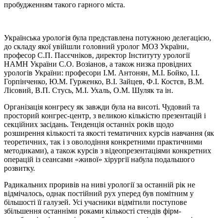
пробудженням такого гарного міста.
Українська урологія була представлена потужною делегацією,
до складу якої увійшли головний уролог МОЗ України,
професор С.П. Пасєчніков, директор Інституту урології
НАМН України
С.О. Возіанов,
а також низка провідних
урологів України: професори І.М. Антонян, М.І. Бойко, І.І.
Горпінченко, Ю.М. Гурженко, В.І. Зайцев,
Ф.І. Костєв,
В.М.
Лісовий, В.П. Стусь, М.І. Ухаль, О.М. Шуляк та ін.
Організація конгресу як завжди була на висоті. Чудовий та
просторий конгрес-центр, з великою кількістю презентацій і
секційних засідань. Тенденція останніх років щодо
розширення кількості та якості тематичних курсів навчання (як
теоретичних, так і з оволодіння конкретними практичними
методиками), а також курсів з відеопрезентаціями конкретних
операцій із сеансами «живої» хірургії набула подальшого
розвитку.
Радикальних проривів на ниві урології за останній рік не
відмічалось, однак постійний рух уперед був помітним у
більшості її галузей. Усі учасники відмітили поступове
збільшення останніми роками кількості стендів фірм-