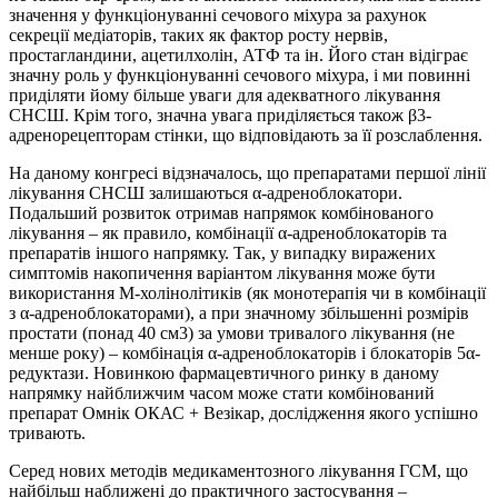
значення у функціонуванні сечового міхура за рахунок
секреції медіаторів, таких як фактор росту нервів,
простагландини, ацетилхолін, АТФ та ін. Його стан відіграє
значну роль у функціонуванні сечового міхура, і ми повинні
приділяти йому більше уваги для адекватного лікування
СНСШ. Крім того, значна увага приділяється також
β
3
-
адренорецепторам
стінки, що відповідають за її розслаблення.
На даному конгресі відзначалось, що препаратами першої лінії
лікування СНСШ залишаються
α
-адреноблокатори.
Подальший розвиток отримав напрямок комбінованого
лікування – як правило, комбінації
α
-адреноблокаторів та
препаратів іншого напрямку. Так, у випадку виражених
симптомів накопичення варіантом лікування може бути
використання М-холінолітиків (як монотерапія чи в комбінації
з
α
-адреноблокаторами), а при значному збільшенні розмірів
простати (понад
40 см
3
)
за умови тривалого лікування (не
менше року) – комбінація
α
-адреноблокаторів і блокаторів 5
α
-
редуктази. Новинкою фармацевтичного ринку в даному
напрямку найближчим часом може стати комбінований
препарат Омнік ОКАС + Везікар, дослідження якого успішно
тривають.
Серед нових методів медикаментозного лікування ГСМ, що
найбільш наближені до практичного застосування –