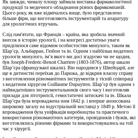
Як завжди, чималу площу займала виставка фармакологічної
продукції та медичного обладнання різних фармкомпаній.
Цього року, як вже відмічалось вище, було представлено
більше фірм, що виготовляють інструментарій та апаратуру
для урологічних втручань.
Слід пам
'
ятати, що Франція – країна, яка зробила значний
внесок в історію урології, і на конгресі достатньо уваги
приділялося саме відомим особистостям минулого, таким як
Шар’єр, Альбарран, Гюйон та ін. Одним з найбільш видатних
урологів минулого, ім’я якого ми досі згадуємо чи не щодня,
був Joseph-Frederic-Benoit Charriere (1803-1876), автор шкали
Шар’єра (французької шкали). Він народився у Швейцарії, але
ще в дитинстві переїхав до Парижа, де відкрив власну справу
з виготовлення різноманітних інструментів у тісній співпраці
з видатним хірургом Guillaume Dupuytren. Шар’єр був одним з
найвидатніших інструментальників свого часу і виготовляв
прилади для літотрипсії, гемостатичні затискачі та ін. Шкала
Шар’єра була впроваджена ним 1842 р. і вперше анонсована
широкому загалу на індустріальній виставці у 1849 р. Метою її
впровадження була уніфікація виробництва та практичного
використання різноманітних катетерів, провідників і бужів, які
виготовлялись різними фірмами та використовувались на той
час у хірургії.