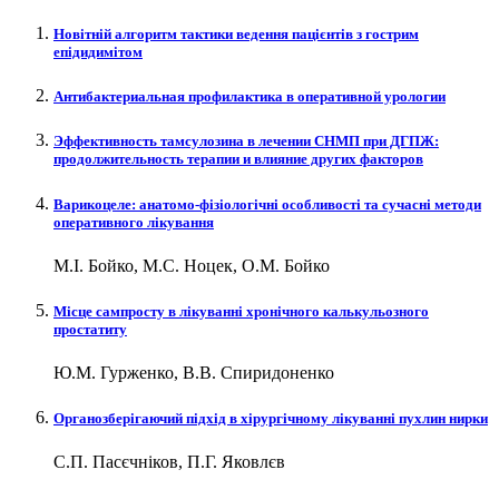
Новітній алгоритм тактики ведення пацієнтів з гострим
епідидимітом
Антибактериальная профилактика в оперативной урологии
Эффективность тамсулозина в лечении СНМП при ДГПЖ:
продолжительность терапии и влияние других факторов
Варикоцеле: анатомо-фізіологічні особливості та сучасні методи
оперативного лікування
М.І. Бойко, М.С. Ноцек, О.М. Бойко
Місце сампросту в лікуванні хронічного калькульозного
простатиту
Ю.М. Гурженко, В.В. Спиридоненко
Органозберігаючий підхід в хірургічному лікуванні пухлин нирки
С.П. Пасєчніков, П.Г. Яковлєв