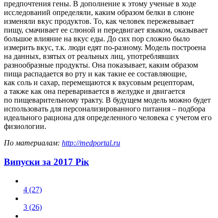
предпочтения гены. В дополнение к этому ученые в ходе
исследований определяли, каким образом белки в слюне
изменяли вкус продуктов. То, как человек пережевывает
пищу, смачивает ее слюной и передвигает языком, оказывает
большое влияние на вкус еды. До сих пор сложно было
измерить вкус, т.к. люди едят по-разному. Модель построена
на данных, взятых от реальных лиц, употреблявших
разнообразные продукты. Она показывает, каким образом
пища распадается во рту и как такие ее составляющие,
как соль и сахар, перемещаются к вкусовым рецепторам,
а также как она переваривается в желудке и двигается
по пищеварительному тракту. В будущем модель можно будет
использовать для персонализированного питания – подбора
идеального рациона для определенного человека с учетом его
физиологии.
По материалам:
http://medportal.ru
Випуски за 2017 Рік
4 (27)
3 (26)