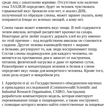
среди лиц с азиатскими корнями. Отсутствие или наличие
гена TAS2R38 определяет, будет ли человек чувствовать
горьковатый вкус брокколи или нет, и анализ ДНК,
полученный из образцов слюны, может заранее указать, кому
понравится блюдо из зеленых овощей, а кому нет.
Слюна также может изменять вкус пищи. В ней содержится
энзим амилаза, который расщепляет крахмал на сахара.
Некоторые дети любят подолгу держать хлеб во рту именно
по этой причине – под воздействием амилазы он становится
сладким. Другие энзимы взаимодействуют с жирами
и белками, регулируют то, как люди воспринимают пищу.
Состав слюны индивидуален для каждого человека, он
меняется на протяжении дня и зависит от настроения,
питания, физической нагрузки и даже от времени суток.
Разнообразие и концентрация энзимов и белков в слюне
определяет вкус пищи для конкретного человека. Кроме того,
свою роль играет и микробиом рта.
I. Appelqvist et al. из Государственного объеди­нения научных
и прикладных исследований (Commonwealth Scientific and
Industrial Research Organisation, CSIRO, Австралия)
разработали компьютерную модель, которая имитирует
пережевывание пищи и пищеварение, а также инструмент,
с помощью которого можно найти ответственные за пищевые