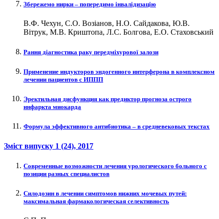
Збережемо нирки – попередимо інвалідизацію
В.Ф. Чехун, С.О. Возіанов, Н.О. Сайдакова, Ю.В.
Вітрук, М.В. Криштопа, Л.С. Болгова, Е.О. Стаховський
Рання діагностика раку передміхурової залози
Применение индукторов эндогенного интерферона в комплексном
лечении пациентов с ИППП
Эректильная дисфункция как предиктор прогноза острого
инфаркта миокарда
Формула эффективного антибиотика – в средневековых текстах
Зміст випуску
1 (24)
, 2017
Современные возможности лечения урологического больного с
позиции разных специалистов
Силодозин в лечении симптомов нижних мочевых путей:
максимальная фармакологическая селективность