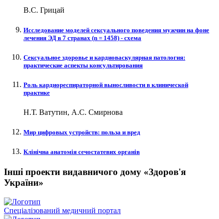
В.С. Грицай
Исследование моделей сексуального поведения мужчин на фоне
лечения ЭД в 7 странах (n = 1458) - схема
Сексуальное здоровье и кардиоваскулярная патология:
практические аспекты консультирования
Роль кардиореспираторной выносливости в клинической
практике
Н.Т. Ватутин, А.С. Смирнова
Мир цифровых устройств: польза и вред
Клінічна анатомія сечостатевих органів
Інші проекти видавничого дому «Здоров'я
України»
Спеціалізований медичний портал