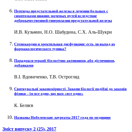
Пептиды предстательной железы в лечении больных с
симптомами нижних мочевых путей вследствие
доброкачественной гиперплазии предстательной железы
И.В. Кузьмин, Н.О. Шабудина, С.Х. Аль-Шукри
Стенокардия и эректильная дисфункция: есть ли выход из
фармакологического тупика?
Парадокси терапії біологічно активними, або дієтичними,
добавками
В.І. Вдовиченко, Т.В. Острогляд
Святкувальні закономірності. Закони біології подібні до законів
фізики – їм все одно, що нам «все одно»
К. Беляєв
Названы Нобелевские лауреаты 2017 года по медицине
Зміст випуску
2 (25)
, 2017