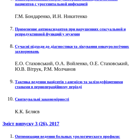
пациентов с урогенитальной инфекцией
Г.М. Бондаренко, И.Н. Никитенко
Применение антиоксидантов при нарушениях сексуальной и
репродуктивной функций у мужчин
Сучасні підходи до діагностики та лікування онкоурологічних
захворювань
Е.О. Стаховський, О.А. Войленко, О.Е. Стаховський,
Ю.В. Вітрук, Р.М. Молчанов
Тактика ведення пацієнтів з анемією та залізодефіцитними
станами в периопераційному періоді
Святкувальні закономірності
К.К. Бєляєв
Зміст випуску
3 (26)
, 2017
Оптимизация ведения больных урологического профиля: