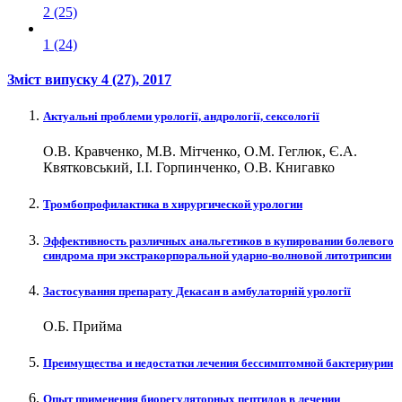
2 (25)
1 (24)
Зміст випуску
4 (27)
, 2017
Актуальні проблеми урології, андрології, сексології
О.В. Кравченко, М.В. Мітченко, О.М. Геглюк, Є.А.
Квятковський, І.І. Горпинченко, О.В. Книгавко
Тромбопрофилактика в хирургической урологии
Эффективность различных анальгетиков в купировании болевого
синдрома при экстракорпоральной ударно-волновой литотрипсии
Застосування препарату Декасан в амбулаторній урології
О.Б. Прийма
Преимущества и недостатки лечения бессимптомной бактериурии
Опыт применения биорегуляторных пептидов в лечении