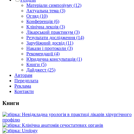
Матеріали симпозіуму (12)
Актуальна тема (3)
Огляд (10)
Конференція (6)
Клінічна лекція (3)
Лікарський практикум (3)
Результати дослідження (14)
Зарубіжний досвід (11)
Накази і протоколи (3)
Рекомендації (4)
Юридична консультація (1)
Книги (5)
Дайджест (25)
Авторам
Передплата
Реклама
Контакти
Книги