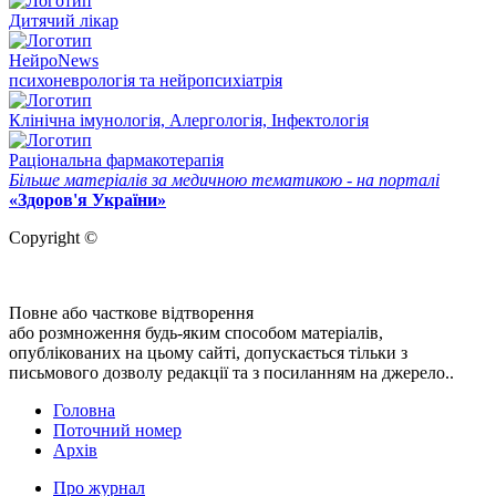
Дитячий лікар
НейроNews
психоневрологія та нейропсихіатрія
Клінічна імунологія, Алергологія, Інфектологія
Раціональна фармакотерапія
Більше матеріалів за медичною тематикою - на порталі
«Здоров'я України»
Copyright ©
Повне або часткове відтворення
або розмноження будь-яким способом матеріалів,
опублікованих на цьому сайті, допускається тільки з
письмового дозволу редакції та з посиланням на джерело..
Головна
Поточний номер
Архів
Про журнал