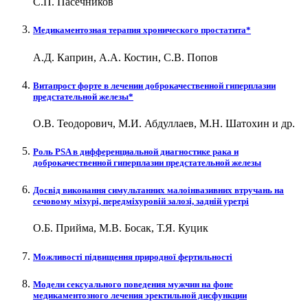
С.П. Пасечников
Медикаментозная терапия хронического простатита*
А.Д. Каприн, А.А. Костин, С.В. Попов
Витапрост форте в лечении доброкачественной гиперплазии
предстательной железы*
О.В. Теодорович, М.И. Абдуллаев, М.Н. Шатохин и др.
Роль PSA в дифференциальной диагностике рака и
доброкачественной гиперплазии предстательной железы
Досвід виконання симультанних малоінвазивних втручань на
сечовому міхурі, передміхуровій залозі, задній уретрі
О.Б. Прийма, М.В. Босак, Т.Я. Куцик
Можливості підвищення природної фертильності
Модели сексуального поведения мужчин на фоне
медикаментозного лечения эректильной дисфункции