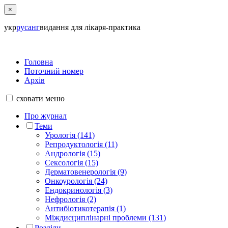
×
укр
рус
анг
видання для лікаря-практика
Головна
Поточний номер
Архів
сховати
меню
Про журнал
Теми
Урологія (141)
Репродуктологія (11)
Андрологія (15)
Сексологія (15)
Дерматовенерологія (9)
Онкоурологія (24)
Ендокринологія (3)
Нефрологія (2)
Антибіотикотерапія (1)
Міждисциплінарні проблеми (131)
Розділи