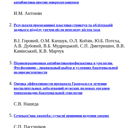
антибиотики против микроорганизмов
И.М. Антонян
Результати промежинної пластики стриктур та облітерацій
заднього відділу уретри після перелому кісток таза
В.І. Горовий, О.М. Капшук, О.Л. Кобзін, Ю.Б. Потєха,
А.В. Дубовий, В.Б. Мудрицький, С.П. Дмитришин, В.В.
Камінський, К.В. Марчук
Периоперационная антибиотикопрофилактика в урологии.
Фосфомицин – правильный выбор в условиях бактериальной
полирезистентности
Оценка эффективности препарата Грандазол в лечении
воспалительных заболеваний мужских половых органов
трихомонадно-бактериальной этиологии
С.В. Нашеда
Сечокам’яна хвороба: сучасні принципи ведення хворих
С.П. Пасєчніков